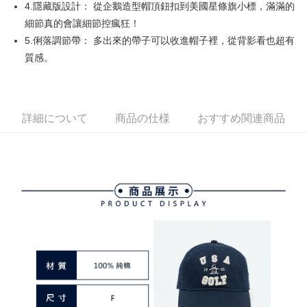
4.隱藏版設計： 從企鵝造型帽頂鈕扣到美國星條旗小標，滿滿的
す。
全家取貨付款
4.ご注文が完了すると、携帯に支払い通知のSMSが届きます。アプリ会員
細節真的會讓細節控瘋狂！
配送毎にNT$80、NT$2,000以上で送料無料
の場合は、AFTEE アプリプッシュ通知が届きます。
5.俐落調節帶： 多出來的帶子可以收進帽子裡，從背影看也超有
5.商品受け取り時のお支払いは不要です。商品を確かめてから、SMSまた
付款後全家取貨
質感。
はアプリの通知に従って、4大コンビニ、またはATM/オンラインバンキン
グでお支払いください。
配送毎にNT$80、NT$2,000以上で送料無料
代金納付期限は最短で 14 日以内ですので、ご注意ください。AFTEE アプ
萊爾富取貨付款
リをダウンロードして AFTEE 会員になるとお支払い期限を最長 45 日以内
詳細について
商品の仕様
おすすめ関連商品
配送毎にNT$80、NT$2,000以上で送料無料
まで延長できます。
付款後萊爾富取貨
お支払期限は、ショップが請求した期日と、AFTEEで延長できる日数をも
とに計算されます。AFTEEで注文すると、商品を受け取るまで支払い期限
配送毎にNT$80、NT$2,000以上で送料無料
を延長できますが、商品を期限内に受け取れない場合があります（例：予
約商品や商品到着日が比較的遅い商品）。そのため、商品到着の有無に関
7-11取貨付款
わらず、AFTEEで指定された期限内にお支払いください。
配送毎にNT$80、NT$2,000以上で送料無料
二、支払い限度額
付款後7-11取貨
1.初回 AFTEEを ご利用の際に、認証結果及び当社の審査の結果に基づ
き、限度額が設定されます。
配送毎にNT$80、NT$2,000以上で送料無料
2.決済金額は最低NT$20です。
3.現在、台湾の会員のみご利用いただけます。
宅配
三、利用規約「AFTEE代金後払い」（以下当サービスという）はネットプ
配送毎にNT$80、NT$2,000以上で送料無料
ロテクションズ（以下 AFTEE という）が提供し、AFTEEが代金を徴収し