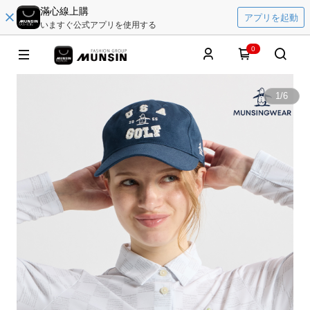
滿心線上購
アプリを起動
いますぐ公式アプリを使用する
0
1
/
6