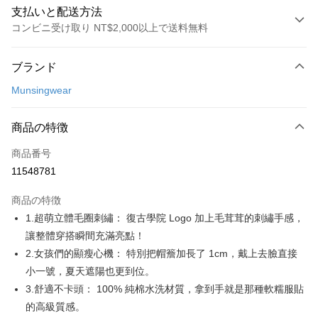
支払いと配送方法
コンビニ受け取り NT$2,000以上で送料無料
お支払い方法
ブランド
クレジットカード1回払い
Munsingwear
コンビニ店頭代金引換
LINE Pay
商品の特徴
Apple Pay
商品番号
11548781
JKOPAY
商品の特徴
Easy Wallet
1.超萌立體毛圈刺繡： 復古學院 Logo 加上毛茸茸的刺繡手感，
AFTEE代金後払い
讓整體穿搭瞬間充滿亮點！
説明
2.女孩們的顯瘦心機： 特別把帽簷加長了 1cm，戴上去臉直接
一、 AFTEE代金後払いについて
小一號，夏天遮陽也更到位。
ATM払い
1.お支払い方法でAFTEE代金後払いを選択すると、携帯電話認証ウィンド
3.舒適不卡頭： 100% 純棉水洗材質，拿到手就是那種軟糯服貼
ウが表示されます。
2.SMSで認証してお支払い手続を進めてください。
的高級質感。
配送方法
3.注文するときのお支払いは不要です。商品はご指定の住所に配送されま