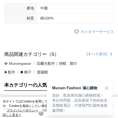
產地
中國
材質
棉100%
カスタマーサービス
商品関連カテゴリー（5）
[すべて表示]
💎 Munsingwear
高爾夫配件｜球帽、圍巾
▶配件
◼️ 帽子
遮陽帽
本カテゴリーの人気商品
サイト全体のランキング
Munsin Fashion 滿心購物
您好，歡迎來到滿心購物商城！
有任何問題，請直接留下您的姓名
当サイトではCookieを使用しています。当サイトのCookie使用に関する詳細
及聯絡電話，方便我們以最快速度
人気タグ
や、Cookieを無効にしたい場合のブラウザでの設定方法については、当サイト
處理喔~
「
プライバシーポリシー
」のCookieポリシーをご参照ください。お客さま
が、当サイトを引き続き使用される場合、当社がサイト利用規約のCookieポリ
詳しく見る >