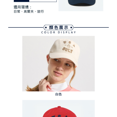
ます。当サービスご利用の際に提供しなければならない個人情報（注文者
離島宅配
の氏名、電話番号、受取人の氏名、電話番号、受取人住所を含むがこれに
配送毎にNT$280、NT$2,000以上で送料無料
限らない）は、AFTEEに渡され当サービスで必要な範囲内で利用されま
す。AFTEEの個人情報の収集、処理、利用について、詳細はAFTEE公式ホ
ームページの『個人情報の収集、処理及び利用に関する声明』をご参照く
ださい（
https://aftee.tw/privacypolicy/
）。
AFTEEの初回ご利用の際に、審査を通過すれば、最高額がNT$10,000にな
ります。支払い期限を過ぎた場合、その金額に基づいて年利20%の遅延滞
納金が加算されます。未成年の利用者は、事前に法定代理人または後見人
の同意を得ればAFTEEをご利用いただけます。
個人情報の処理、利用について疑問がある、または関連する法律の権利を
行使したい場合は、ネットプロテクションズ
cs_tw@netprotections.co.jp
にご連絡ください。上記に示した個人情報を、必要な購入注文書とあわせ
てAFTEEにご提供いただく、またはAFTEEにあなたの個人情報の収集、処
理、利用を許可することににご同意いただけない場合は、当サービスを選
択しないでください。