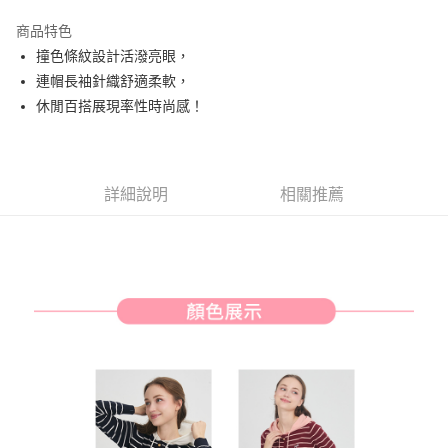
街口支付
商品特色
悠遊付
撞色條紋設計活潑亮眼，
AFTEE先享後付
連帽長袖針織舒適柔軟，
相關說明
休閒百搭展現率性時尚感！
【關於「AFTEE先享後付」】
ATM付款
AFTEE先享後付是「在收到商品之後才付款」的支付方式。 讓您購物簡單
便利好安心！
１．簡單：不需註冊會員、不需綁卡、不需儲值。
運送方式
詳細說明
相關推薦
２．便利：只要手機號碼，簡訊認證，即可結帳。
３．安心：先確認商品／服務後，再付款。
全家取貨付款
免運費
【「AFTEE先享後付」結帳流程】
１．於結帳方式選擇「AFTEE先享後付」後，將跳轉至「AFTEE先享後付」
付款後全家取貨
結帳頁面，進行簡訊認證並確認金額後，即可完成結帳。
２．訂單成立數日內，您將收到繳費通知簡訊。
免運費
３．收到繳費通知簡訊後14天內，點擊此簡訊中的連結，可透過四大超商／
ATM／網路銀行／等多元方式進行付款，方視為交易完成。
萊爾富取貨付款
※ 請注意：結帳手續完成當下不需立刻繳費，但若您需要取消訂單，請聯絡
免運費
購買商品的店家。未經商家同意取消之訂單仍視為有效，需透過AFTEE先享
後付繳納相關費用。
付款後萊爾富取貨
※ 交易是否成功請以「AFTEE先享後付 」之結帳頁面顯示為準，若有關於
是否繳費成功／繳費後需取消欲退款等相關疑問，請聯繫「AFTEE先享後付
免運費