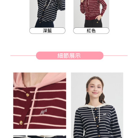
客戶支援中心」
https://netprotections.freshdesk.com/support/home
7-11取貨付款
【注意事項】
１．透過由恩沛科技股份有限公司提供之「AFTEE先享後付」服務完成之交
免運費
易，需依本服務之必要範圍內提供個人資料，並將交易相關給付款項請求債
權轉讓予恩沛科技股份有限公司。
付款後7-11取貨
２．關於個人資料處理事宜，請瀏覽以下網址：
免運費
https://aftee.tw/terms/#terms3
３．未成年的使用者請事先徵得法定代理人或監護人之同意方可使用
宅配
「AFTEE先享後付」，若未經同意申辦者引起之損失，本公司不負相關責
任。
免運費
４．使用「AFTEE先享後付」時，將依據個別帳號之用戶狀況，依本公司即
時審查核予不同之上限額度；若仍有額度不足之情形，本公司將視審查結果
離島宅配
請求用戶進行身份認證。
免運費
５．嚴禁一人註冊多個帳號或使用他人資訊註冊。若發現惡意使用之情形，
恩沛科技股份有限公司將有權停止該用戶之使用額度並採取法律行動。