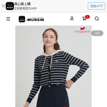
滿心線上購
開啟APP
立刻使用官方APP
0
1
/
5