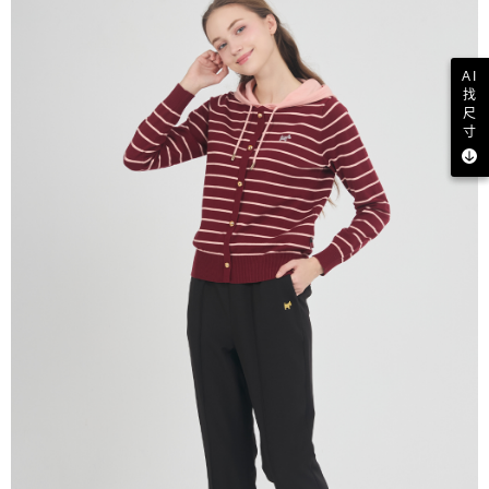
AI
找
尺
寸