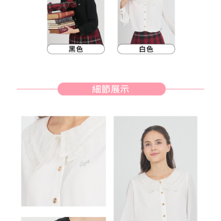
客戶支援中心」
https://netprotections.freshdesk.com/support/home
7-11取貨付款
【注意事項】
１．透過由恩沛科技股份有限公司提供之「AFTEE先享後付」服務完成之交
每筆NT$80，滿NT$2,000(含以上)免運費
易，需依本服務之必要範圍內提供個人資料，並將交易相關給付款項請求債
權轉讓予恩沛科技股份有限公司。
付款後7-11取貨
２．關於個人資料處理事宜，請瀏覽以下網址：
每筆NT$80，滿NT$2,000(含以上)免運費
https://aftee.tw/terms/#terms3
３．未成年的使用者請事先徵得法定代理人或監護人之同意方可使用
宅配
「AFTEE先享後付」，若未經同意申辦者引起之損失，本公司不負相關責
任。
每筆NT$80，滿NT$2,000(含以上)免運費
４．使用「AFTEE先享後付」時，將依據個別帳號之用戶狀況，依本公司即
時審查核予不同之上限額度；若仍有額度不足之情形，本公司將視審查結果
離島宅配
請求用戶進行身份認證。
每筆NT$280，滿NT$2,000(含以上)免運費
５．嚴禁一人註冊多個帳號或使用他人資訊註冊。若發現惡意使用之情形，
恩沛科技股份有限公司將有權停止該用戶之使用額度並採取法律行動。