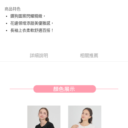
街口支付
商品特色
悠遊付
鑽狗圖案閃耀精緻，
AFTEE先享後付
花邊領增添甜美優雅感，
相關說明
長袖上衣柔軟舒適百搭！
【關於「AFTEE先享後付」】
ATM付款
AFTEE先享後付是「在收到商品之後才付款」的支付方式。 讓您購物簡單
便利好安心！
１．簡單：不需註冊會員、不需綁卡、不需儲值。
運送方式
詳細說明
相關推薦
２．便利：只要手機號碼，簡訊認證，即可結帳。
３．安心：先確認商品／服務後，再付款。
全家取貨付款
每筆NT$80，滿NT$2,000(含以上)免運費
【「AFTEE先享後付」結帳流程】
１．於結帳方式選擇「AFTEE先享後付」後，將跳轉至「AFTEE先享後付」
付款後全家取貨
結帳頁面，進行簡訊認證並確認金額後，即可完成結帳。
２．訂單成立數日內，您將收到繳費通知簡訊。
每筆NT$80，滿NT$2,000(含以上)免運費
３．收到繳費通知簡訊後14天內，點擊此簡訊中的連結，可透過四大超商／
ATM／網路銀行／等多元方式進行付款，方視為交易完成。
萊爾富取貨付款
※ 請注意：結帳手續完成當下不需立刻繳費，但若您需要取消訂單，請聯絡
每筆NT$80，滿NT$2,000(含以上)免運費
購買商品的店家。未經商家同意取消之訂單仍視為有效，需透過AFTEE先享
後付繳納相關費用。
付款後萊爾富取貨
※ 交易是否成功請以「AFTEE先享後付 」之結帳頁面顯示為準，若有關於
是否繳費成功／繳費後需取消欲退款等相關疑問，請聯繫「AFTEE先享後付
每筆NT$80，滿NT$2,000(含以上)免運費