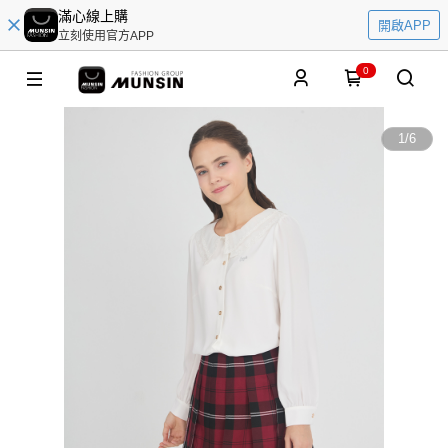
滿心線上購
開啟APP
立刻使用官方APP
0
1
/
6