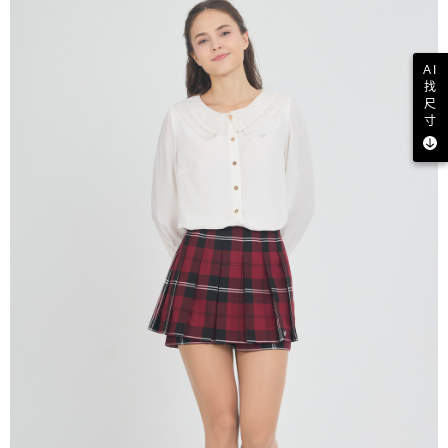
AI
找
尺
寸