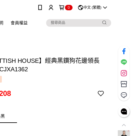
0
中文 (繁體)
明
會員權益
TTISH HOUSE】經典黑鑽狗花邊領長
JXA1362
208
典黑