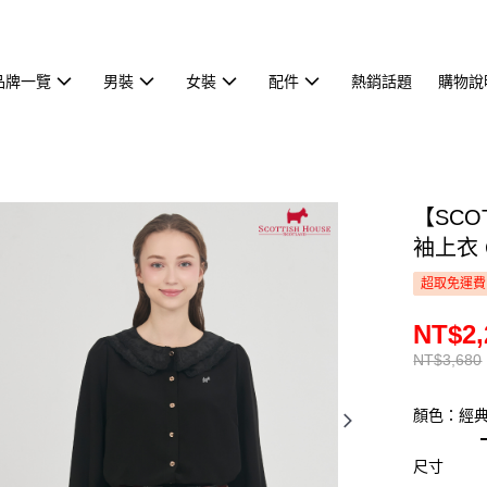
品牌一覽
男裝
女裝
配件
熱銷話題
購物說
【SCO
袖上衣 C
超取免運費
NT$2,
NT$3,680
顏色：經
尺寸