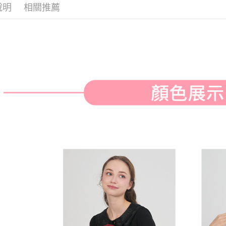
付款後全
２．訂單
說明
相關推薦
３．收到繳
免運費
／ATM／
※ 請注意
萊爾富取
絡購買商品
先享後付
免運費
※ 交易是
是否繳費成
付款後萊
付客戶支
免運費
【注意事
7-11取貨
１．透過由
交易，需
免運費
求債權轉
２．關於
付款後7-1
https://aft
免運費
３．未成
「AFTE
宅配
任。
４．使用「
免運費
即時審查
結果請求
離島宅配
５．嚴禁
免運費
形，恩沛
動。