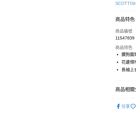
信用卡一
SCOTTIS
超商取貨
商品特色
LINE Pay
商品編號
Apple Pay
11547839
商品特色
街口支付
鑽狗圖
悠遊付
花邊領
長袖上
AFTEE先
相關說明
【關於「A
ATM付款
商品相關分
AFTEE
便利好安
１．簡單
🎀 SCOTT
２．便利
分享
運送方式
▶女裝
３．安心
全家取貨
🎀 SCOTT
【「AFT
免運費
１．於結帳
🌸2026 
付」結帳