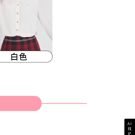
AI
找
尺