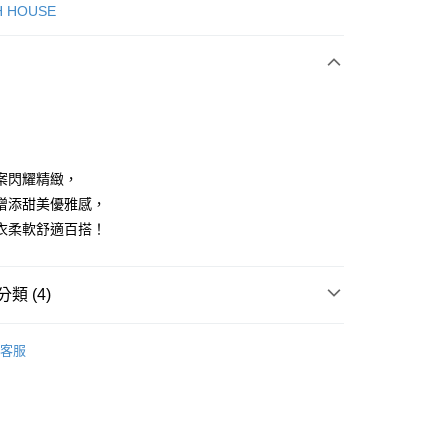
次付款
H HOUSE
付款
案閃耀精緻，
增添甜美優雅感，
衣柔軟舒適百搭！
享後付
FTEE先享後付」】
類 (4)
先享後付是「在收到商品之後才付款」的支付方式。 讓您購物簡單
心！
：不需註冊會員、不需綁卡、不需儲值。
ISH HOUSE
上衣｜造型上衣
：只要手機號碼，簡訊認證，即可結帳。
客服
：先確認商品／服務後，再付款。
上衣
長袖T恤
付款
ISH HOUSE
🌸 26春夏單品
EE先享後付」結帳流程】
方式選擇「AFTEE先享後付」後，將跳轉至「AFTEE先享後
春夏新品
🎀SCOTTISH HOUSE
頁面，進行簡訊認證並確認金額後，即可完成結帳。