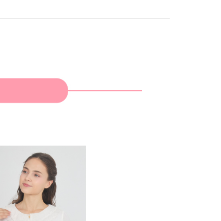
家取貨
成立數日內，您將收到繳費通知簡訊。
費通知簡訊後14天內，點擊此簡訊中的連結，可透過四大超商
網路銀行／等多元方式進行付款，方視為交易完成。
：結帳手續完成當下不需立刻繳費，但若您需要取消訂單，請聯
貨付款
的店家。未經商家同意取消之訂單仍視為有效，需透過AFTEE
繳納相關費用。
否成功請以「AFTEE先享後付 」之結帳頁面顯示為準，若有關於
功／繳費後需取消欲退款等相關疑問，請聯繫「AFTEE先享後
爾富取貨
援中心」
https://netprotections.freshdesk.com/support/home
項】
付款
恩沛科技股份有限公司提供之「AFTEE先享後付」服務完成之
依本服務之必要範圍內提供個人資料，並將交易相關給付款項請
讓予恩沛科技股份有限公司。
個人資料處理事宜，請瀏覽以下網址：
1取貨
ee.tw/terms/#terms3
年的使用者請事先徵得法定代理人或監護人之同意方可使用
E先享後付」，若未經同意申辦者引起之損失，本公司不負相關責
AFTEE先享後付」時，將依據個別帳號之用戶狀況，依本公司
核予不同之上限額度；若仍有額度不足之情形，本公司將視審查
用戶進行身份認證。
一人註冊多個帳號或使用他人資訊註冊。若發現惡意使用之情
科技股份有限公司將有權停止該用戶之使用額度並採取法律行