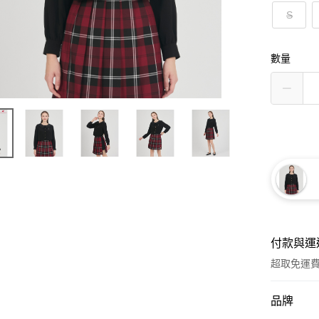
S
數量
付款與運
超取免運
付款方式
品牌