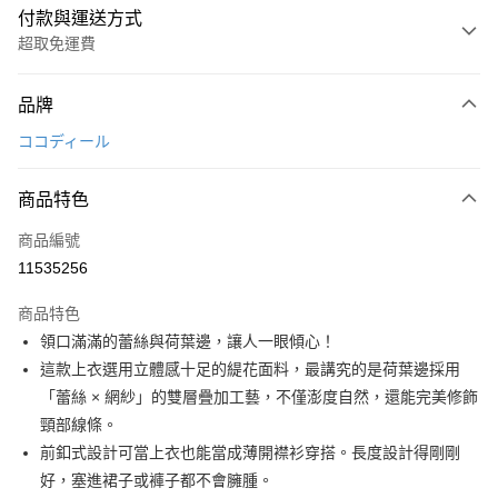
付款與運送方式
超取免運費
付款方式
品牌
信用卡一次付款
ココディール
超商取貨付款
商品特色
LINE Pay
商品編號
Apple Pay
11535256
街口支付
商品特色
悠遊付
領口滿滿的蕾絲與荷葉邊，讓人一眼傾心！
AFTEE先享後付
這款上衣選用立體感十足的緹花面料，最講究的是荷葉邊採用
相關說明
「蕾絲 × 網紗」的雙層疊加工藝，不僅澎度自然，還能完美修飾
【關於「AFTEE先享後付」】
頸部線條。
ATM付款
AFTEE先享後付是「在收到商品之後才付款」的支付方式。 讓您購物簡單
前釦式設計可當上衣也能當成薄開襟衫穿搭。長度設計得剛剛
便利好安心！
１．簡單：不需註冊會員、不需綁卡、不需儲值。
好，塞進裙子或褲子都不會臃腫。
運送方式
２．便利：只要手機號碼，簡訊認證，即可結帳。