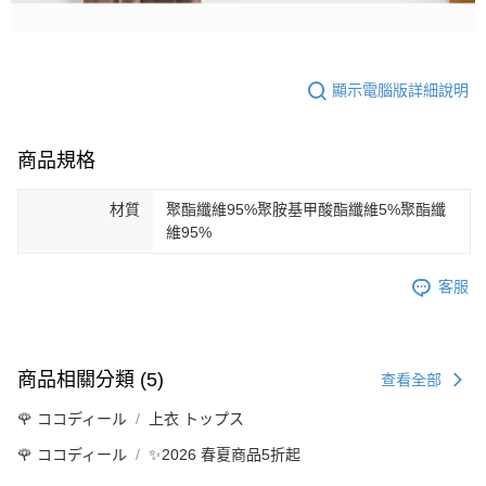
顯示電腦版詳細說明
商品規格
材質
聚酯纖維95%聚胺基甲酸酯纖維5%聚酯纖
維95%
客服
商品相關分類 (5)
查看全部
🌹 ココディール
上衣 トップス
🌹 ココディール
✨2026 春夏商品5折起