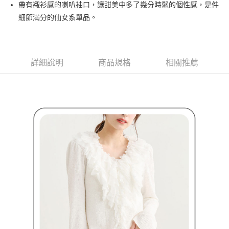
帶有襯衫感的喇叭袖口，讓甜美中多了幾分時髦的個性感，是件
３．安心：先確認商品／服務後，再付款。
全家取貨付款
細節滿分的仙女系單品。
免運費
【「AFTEE先享後付」結帳流程】
１．於結帳方式選擇「AFTEE先享後付」後，將跳轉至「AFTEE先享後付」
付款後全家取貨
結帳頁面，進行簡訊認證並確認金額後，即可完成結帳。
２．訂單成立數日內，您將收到繳費通知簡訊。
免運費
詳細說明
商品規格
相關推薦
３．收到繳費通知簡訊後14天內，點擊此簡訊中的連結，可透過四大超商／
ATM／網路銀行／等多元方式進行付款，方視為交易完成。
萊爾富取貨付款
※ 請注意：結帳手續完成當下不需立刻繳費，但若您需要取消訂單，請聯絡
免運費
購買商品的店家。未經商家同意取消之訂單仍視為有效，需透過AFTEE先享
後付繳納相關費用。
付款後萊爾富取貨
※ 交易是否成功請以「AFTEE先享後付 」之結帳頁面顯示為準，若有關於
是否繳費成功／繳費後需取消欲退款等相關疑問，請聯繫「AFTEE先享後付
免運費
客戶支援中心」
https://netprotections.freshdesk.com/support/home
7-11取貨付款
【注意事項】
１．透過由恩沛科技股份有限公司提供之「AFTEE先享後付」服務完成之交
免運費
易，需依本服務之必要範圍內提供個人資料，並將交易相關給付款項請求債
權轉讓予恩沛科技股份有限公司。
付款後7-11取貨
２．關於個人資料處理事宜，請瀏覽以下網址：
免運費
https://aftee.tw/terms/#terms3
３．未成年的使用者請事先徵得法定代理人或監護人之同意方可使用
宅配
「AFTEE先享後付」，若未經同意申辦者引起之損失，本公司不負相關責
任。
免運費