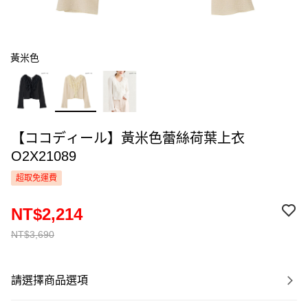
黃米色
【ココディール】黃米色蕾絲荷葉上衣
O2X21089
超取免運費
NT$2,214
NT$3,690
請選擇商品選項