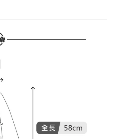
家取貨
成立數日內，您將收到繳費通知簡訊。
上衣
風格上衣
費通知簡訊後14天內，點擊此簡訊中的連結，可透過四大超商
DOU DOU
🌿 春夏單品4折起
POU DOU DOU
網路銀行／等多元方式進行付款，方視為交易完成。
：結帳手續完成當下不需立刻繳費，但若您需要取消訂單，請聯
貨付款
的店家。未經商家同意取消之訂單仍視為有效，需透過AFTEE
繳納相關費用。
否成功請以「AFTEE先享後付 」之結帳頁面顯示為準，若有關於
功／繳費後需取消欲退款等相關疑問，請聯繫「AFTEE先享後
爾富取貨
援中心」
https://netprotections.freshdesk.com/support/home
項】
付款
恩沛科技股份有限公司提供之「AFTEE先享後付」服務完成之
依本服務之必要範圍內提供個人資料，並將交易相關給付款項請
讓予恩沛科技股份有限公司。
個人資料處理事宜，請瀏覽以下網址：
1取貨
ee.tw/terms/#terms3
年的使用者請事先徵得法定代理人或監護人之同意方可使用
E先享後付」，若未經同意申辦者引起之損失，本公司不負相關責
AFTEE先享後付」時，將依據個別帳號之用戶狀況，依本公司
核予不同之上限額度；若仍有額度不足之情形，本公司將視審查
用戶進行身份認證。
一人註冊多個帳號或使用他人資訊註冊。若發現惡意使用之情
科技股份有限公司將有權停止該用戶之使用額度並採取法律行