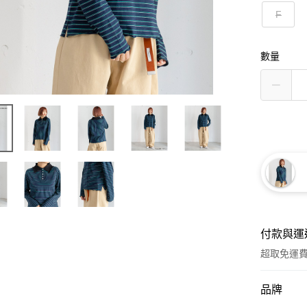
F
數量
付款與運
超取免運
付款方式
品牌