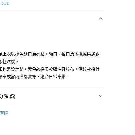
次付款
 DOU
付款
頭上衣以撞色領口為亮點，領口、袖口及下擺採捲邊處
添輕盈感。
釦也是設計點。素色款採柔軟彈性羅紋布，條紋款採針
享後付
單穿或當內搭都實穿，適合日常穿搭。
FTEE先享後付」】
先享後付是「在收到商品之後才付款」的支付方式。 讓您購物簡單
心！
類 (5)
：不需註冊會員、不需綁卡、不需儲值。
：只要手機號碼，簡訊認證，即可結帳。
DOU DOU
上衣 トップス
：先確認商品／服務後，再付款。
客服
DOU DOU
🌼 新品任3件85折
付款
EE先享後付」結帳流程】
方式選擇「AFTEE先享後付」後，將跳轉至「AFTEE先享後
春夏新品
🕊️POU DOU DOU
頁面，進行簡訊認證並確認金額後，即可完成結帳。