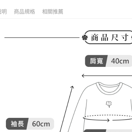
付款後全
２．訂單
▶女裝
３．收到繳
免運費
說明
商品規格
相關推薦
🕊️ POU 
／ATM／
※ 請注意
萊爾富取
絡購買商品
先享後付
免運費
※ 交易是
是否繳費成
付款後萊
付客戶支
免運費
【注意事
7-11取貨
１．透過由
交易，需
免運費
求債權轉
２．關於
付款後7-1
https://aft
免運費
３．未成
「AFTE
宅配
任。
４．使用「
免運費
即時審查
結果請求
離島宅配
５．嚴禁
免運費
形，恩沛
動。