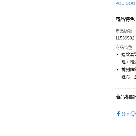
信用卡一
POU DOU
超商取貨
商品特色
LINE Pay
商品編號
Apple Pay
11530502
商品特色
街口支付
這款套
悠遊付
理，增
排列鈕
AFTEE先
織布，
相關說明
【關於「A
ATM付款
AFTEE
便利好安
商品相關分
１．簡單
２．便利
運送方式
🕊️ POU 
３．安心
分享
🕊️ POU 
全家取貨
【「AFT
免運費
１．於結帳
🌸2026 
付」結帳