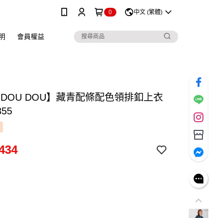
0
中文 (繁體)
明
會員權益
 DOU DOU】藏青配條配色領排釦上衣
355
434