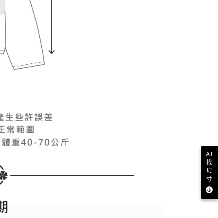
AI
找
尺
寸