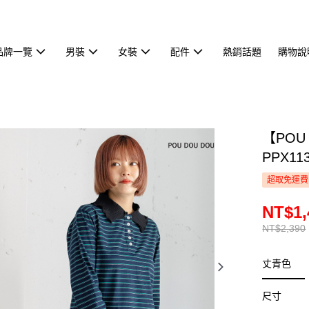
品牌一覽
男裝
女裝
配件
熱銷話題
購物說
【POU
PPX11
超取免運費
NT$1,
NT$2,390
丈青色
尺寸