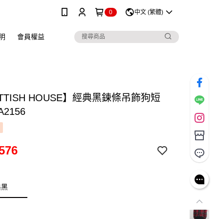
0
中文 (繁體)
明
會員權益
TTISH HOUSE】經典黑鍊條吊飾狗短
A2156
576
典黑