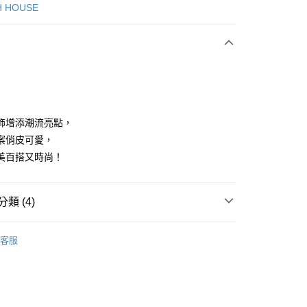
次付款
H HOUSE
付款
飾增添潮流亮點，
案俏皮可愛，
美百搭又時尚！
享後付
FTEE先享後付」】
類 (4)
先享後付是「在收到商品之後才付款」的支付方式。 讓您購物簡單
心！
：不需註冊會員、不需綁卡、不需儲值。
ISH HOUSE
下著｜裙裝
：只要手機號碼，簡訊認證，即可結帳。
客服
：先確認商品／服務後，再付款。
裙裝
短裙
付款
ISH HOUSE
🌸 26春夏單品
EE先享後付」結帳流程】
方式選擇「AFTEE先享後付」後，將跳轉至「AFTEE先享後
春夏新品
🎀SCOTTISH HOUSE
頁面，進行簡訊認證並確認金額後，即可完成結帳。