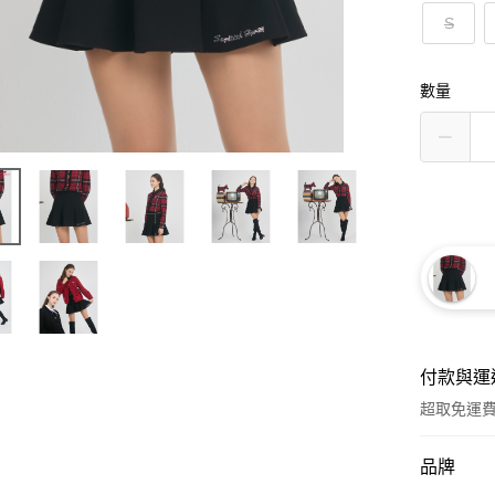
S
數量
付款與運
超取免運
付款方式
品牌