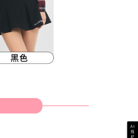
AI
找
尺