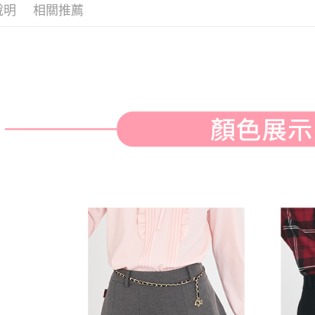
付款後全
２．訂單
說明
相關推薦
３．收到繳
免運費
／ATM／
※ 請注意
萊爾富取
絡購買商品
先享後付
免運費
※ 交易是
是否繳費成
付款後萊
付客戶支
免運費
【注意事
7-11取貨
１．透過由
交易，需
免運費
求債權轉
２．關於
付款後7-1
https://aft
免運費
３．未成
「AFTE
宅配
任。
４．使用「
免運費
即時審查
結果請求
離島宅配
５．嚴禁
免運費
形，恩沛
動。