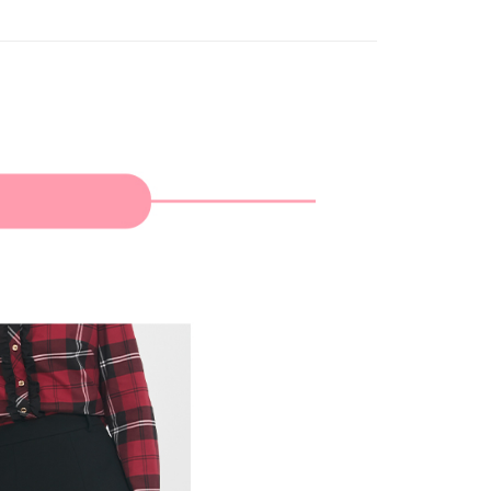
家取貨
成立數日內，您將收到繳費通知簡訊。
費通知簡訊後14天內，點擊此簡訊中的連結，可透過四大超商
網路銀行／等多元方式進行付款，方視為交易完成。
：結帳手續完成當下不需立刻繳費，但若您需要取消訂單，請聯
貨付款
的店家。未經商家同意取消之訂單仍視為有效，需透過AFTEE
繳納相關費用。
否成功請以「AFTEE先享後付 」之結帳頁面顯示為準，若有關於
功／繳費後需取消欲退款等相關疑問，請聯繫「AFTEE先享後
爾富取貨
援中心」
https://netprotections.freshdesk.com/support/home
項】
付款
恩沛科技股份有限公司提供之「AFTEE先享後付」服務完成之
依本服務之必要範圍內提供個人資料，並將交易相關給付款項請
讓予恩沛科技股份有限公司。
個人資料處理事宜，請瀏覽以下網址：
1取貨
ee.tw/terms/#terms3
年的使用者請事先徵得法定代理人或監護人之同意方可使用
E先享後付」，若未經同意申辦者引起之損失，本公司不負相關責
AFTEE先享後付」時，將依據個別帳號之用戶狀況，依本公司
核予不同之上限額度；若仍有額度不足之情形，本公司將視審查
用戶進行身份認證。
一人註冊多個帳號或使用他人資訊註冊。若發現惡意使用之情
科技股份有限公司將有權停止該用戶之使用額度並採取法律行