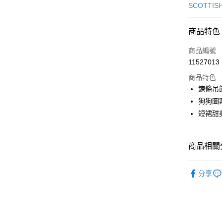
信用卡一
SCOTTIS
超商取貨
商品特色
LINE Pay
商品編號
Apple Pay
11527013
商品特色
街口支付
鍊條吊
悠遊付
狗狗圖
短裙甜
AFTEE先
相關說明
【關於「A
ATM付款
商品相關分
AFTEE
便利好安
１．簡單
🎀 SCOTT
２．便利
分享
運送方式
▶女裝
３．安心
全家取貨
🎀 SCOTT
【「AFT
免運費
１．於結帳
🌸2026 
付」結帳