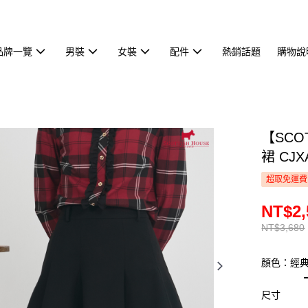
品牌一覽
男裝
女裝
配件
熱銷話題
購物說
【SCO
裙 CJX
超取免運費
NT$2,
NT$3,680
顏色：經
尺寸