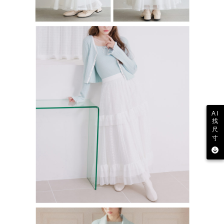
AI
找
尺
寸