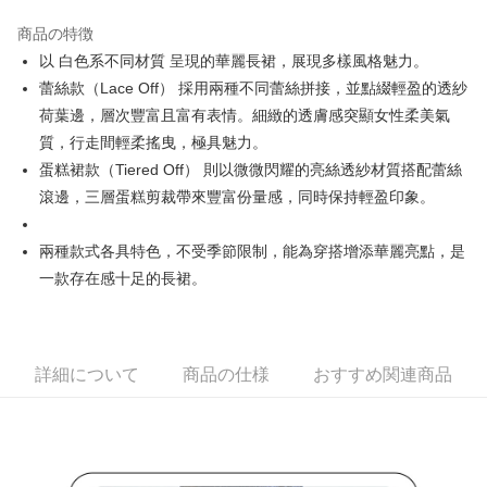
JKOPAY
商品の特徴
Easy Wallet
以 白色系不同材質 呈現的華麗長裙，展現多樣風格魅力。
AFTEE代金後払い
蕾絲款（Lace Off） 採用兩種不同蕾絲拼接，並點綴輕盈的透紗
説明
荷葉邊，層次豐富且富有表情。細緻的透膚感突顯女性柔美氣
一、 AFTEE代金後払いについて
質，行走間輕柔搖曳，極具魅力。
ATM払い
1.お支払い方法でAFTEE代金後払いを選択すると、携帯電話認証ウィンド
蛋糕裙款（Tiered Off） 則以微微閃耀的亮絲透紗材質搭配蕾絲
ウが表示されます。
2.SMSで認証してお支払い手続を進めてください。
滾邊，三層蛋糕剪裁帶來豐富份量感，同時保持輕盈印象。
配送方法
3.注文するときのお支払いは不要です。商品はご指定の住所に配送されま
す。
全家取貨付款
4.ご注文が完了すると、携帯に支払い通知のSMSが届きます。アプリ会員
兩種款式各具特色，不受季節限制，能為穿搭增添華麗亮點，是
送料無料
の場合は、AFTEE アプリプッシュ通知が届きます。
一款存在感十足的長裙。
5.商品受け取り時のお支払いは不要です。商品を確かめてから、SMSまた
付款後全家取貨
はアプリの通知に従って、4大コンビニ、またはATM/オンラインバンキン
グでお支払いください。
送料無料
代金納付期限は最短で 14 日以内ですので、ご注意ください。AFTEE アプ
詳細について
商品の仕様
おすすめ関連商品
萊爾富取貨付款
リをダウンロードして AFTEE 会員になるとお支払い期限を最長 45 日以内
送料無料
まで延長できます。
付款後萊爾富取貨
お支払期限は、ショップが請求した期日と、AFTEEで延長できる日数をも
とに計算されます。AFTEEで注文すると、商品を受け取るまで支払い期限
送料無料
を延長できますが、商品を期限内に受け取れない場合があります（例：予