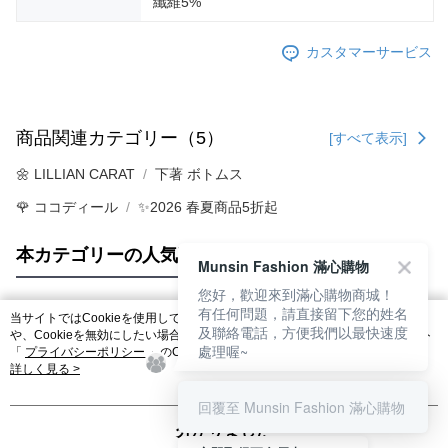
纖維5%
カスタマーサービス
商品関連カテゴリー（5）
[すべて表示]
🌼 LILLIAN CARAT
下著 ボトムス
🌹 ココディール
✨2026 春夏商品5折起
本カテゴリーの人気商品
サイト全体のランキング
Munsin Fashion 滿心購物
您好，歡迎來到滿心購物商城！
有任何問題，請直接留下您的姓名
当サイトではCookieを使用しています。当サイトのCookie使用に関する詳細
及聯絡電話，方便我們以最快速度
人気タグ
や、Cookieを無効にしたい場合のブラウザでの設定方法については、当サイト
處理喔~
「
プライバシーポリシー
」のCookieポリシーをご参照ください。お客さま
が、当サイトを引き続き使用される場合、当社がサイト利用規約のCookieポリ
詳しく見る >
シーに基づいてCookieを使用することに同意したものとみなします。
回覆至 Munsin Fashion 滿心購物
分かりました