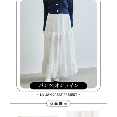
約商品や商品到着日が比較的遅い商品）。そのため、商品到着の有無に関
7-11取貨付款
わらず、AFTEEで指定された期限内にお支払いください。
送料無料
二、支払い限度額
付款後7-11取貨
1.初回 AFTEEを ご利用の際に、認証結果及び当社の審査の結果に基づ
き、限度額が設定されます。
送料無料
2.決済金額は最低NT$20です。
3.現在、台湾の会員のみご利用いただけます。
宅配
三、利用規約「AFTEE代金後払い」（以下当サービスという）はネットプ
送料無料
ロテクションズ（以下 AFTEE という）が提供し、AFTEEが代金を徴収し
ます。当サービスご利用の際に提供しなければならない個人情報（注文者
離島宅配
の氏名、電話番号、受取人の氏名、電話番号、受取人住所を含むがこれに
送料無料
限らない）は、AFTEEに渡され当サービスで必要な範囲内で利用されま
す。AFTEEの個人情報の収集、処理、利用について、詳細はAFTEE公式ホ
ームページの『個人情報の収集、処理及び利用に関する声明』をご参照く
ださい（
https://aftee.tw/privacypolicy/
）。
AFTEEの初回ご利用の際に、審査を通過すれば、最高額がNT$10,000にな
ります。支払い期限を過ぎた場合、その金額に基づいて年利20%の遅延滞
納金が加算されます。未成年の利用者は、事前に法定代理人または後見人
の同意を得ればAFTEEをご利用いただけます。
個人情報の処理、利用について疑問がある、または関連する法律の権利を