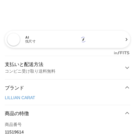
AI
找尺寸
支払いと配送方法
コンビニ受け取り送料無料
お支払い方法
ブランド
クレジットカード1回払い
LILLIAN CARAT
コンビニ店頭代金引換
LINE Pay
商品の特徴
Apple Pay
商品番号
11519614