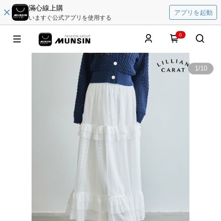
滿心線上購
アプリを起動
いますぐ公式アプリを使用する
0
1
/
10