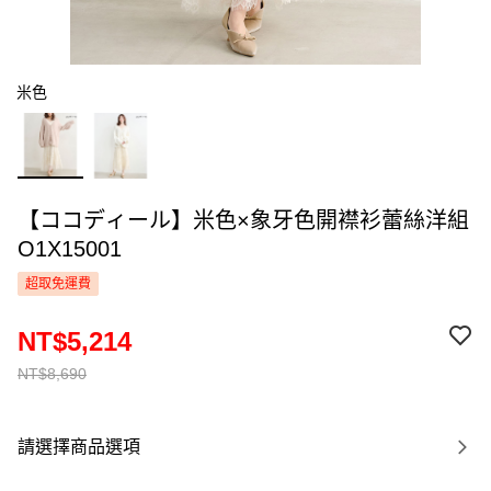
米色
【ココディール】米色×象牙色開襟衫蕾絲洋組
O1X15001
超取免運費
NT$5,214
NT$8,690
請選擇商品選項