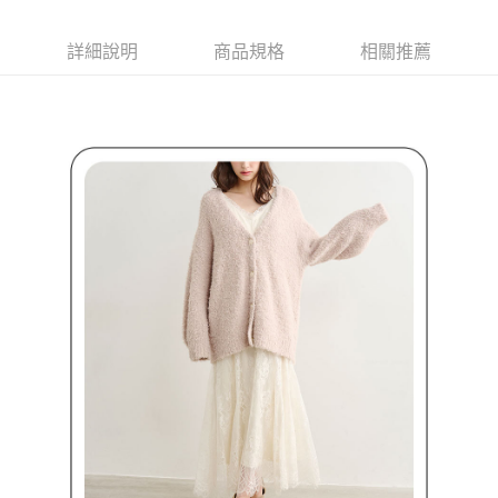
客戶支援中心」
https://netprotections.freshdesk.com/support/home
7-11取貨付款
【注意事項】
詳細說明
商品規格
相關推薦
１．透過由恩沛科技股份有限公司提供之「AFTEE先享後付」服務完成之交
免運費
易，需依本服務之必要範圍內提供個人資料，並將交易相關給付款項請求債
權轉讓予恩沛科技股份有限公司。
付款後7-11取貨
２．關於個人資料處理事宜，請瀏覽以下網址：
免運費
https://aftee.tw/terms/#terms3
３．未成年的使用者請事先徵得法定代理人或監護人之同意方可使用
宅配
「AFTEE先享後付」，若未經同意申辦者引起之損失，本公司不負相關責
任。
免運費
４．使用「AFTEE先享後付」時，將依據個別帳號之用戶狀況，依本公司即
時審查核予不同之上限額度；若仍有額度不足之情形，本公司將視審查結果
離島宅配
請求用戶進行身份認證。
免運費
５．嚴禁一人註冊多個帳號或使用他人資訊註冊。若發現惡意使用之情形，
恩沛科技股份有限公司將有權停止該用戶之使用額度並採取法律行動。