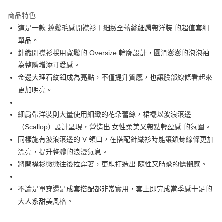
街口支付
商品特色
悠遊付
這是一款 蓬鬆毛感開襟衫＋細緻全蕾絲細肩帶洋裝 的超值套組
AFTEE先享後付
單品。
相關說明
針織開襟衫採用寬鬆的 Oversize 輪廓設計，圓潤澎澎的泡泡袖
【關於「AFTEE先享後付」】
為整體增添可愛感。
ATM付款
AFTEE先享後付是「在收到商品之後才付款」的支付方式。 讓您購物簡單
金邊大理石紋釦成為亮點，不僅提升質感，也讓臉部線條看起來
便利好安心！
１．簡單：不需註冊會員、不需綁卡、不需儲值。
更加明亮。
運送方式
２．便利：只要手機號碼，簡訊認證，即可結帳。
３．安心：先確認商品／服務後，再付款。
全家取貨付款
細肩帶洋裝則大量使用細緻的花朵蕾絲，裙襬以波浪滾邊
免運費
【「AFTEE先享後付」結帳流程】
（Scallop）設計呈現，營造出 女性柔美又帶點輕盈感 的氛圍。
１．於結帳方式選擇「AFTEE先享後付」後，將跳轉至「AFTEE先享後付」
同樣施有波浪滾邊的 V 領口，在搭配針織衫時能讓鎖骨線條更加
付款後全家取貨
結帳頁面，進行簡訊認證並確認金額後，即可完成結帳。
２．訂單成立數日內，您將收到繳費通知簡訊。
漂亮，提升整體的浪漫氣息。
免運費
３．收到繳費通知簡訊後14天內，點擊此簡訊中的連結，可透過四大超商／
將開襟衫微微往後拉穿著，更能打造出 隨性又時髦的慵懶感。
ATM／網路銀行／等多元方式進行付款，方視為交易完成。
萊爾富取貨付款
※ 請注意：結帳手續完成當下不需立刻繳費，但若您需要取消訂單，請聯絡
免運費
購買商品的店家。未經商家同意取消之訂單仍視為有效，需透過AFTEE先享
不論是單穿還是成套搭配都非常實用，套上即完成當季感十足的
後付繳納相關費用。
大人系甜美風格。
付款後萊爾富取貨
※ 交易是否成功請以「AFTEE先享後付 」之結帳頁面顯示為準，若有關於
是否繳費成功／繳費後需取消欲退款等相關疑問，請聯繫「AFTEE先享後付
免運費