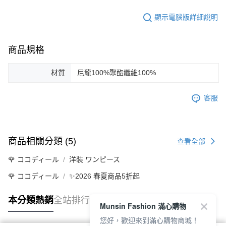
顯示電腦版詳細說明
商品規格
材質
尼龍100%聚酯纖維100%
客服
商品相關分類 (5)
查看全部
🌹 ココディール
洋裝 ワンピース
🌹 ココディール
✨2026 春夏商品5折起
本分類熱銷
全站排行
Munsin Fashion 滿心購物
您好，歡迎來到滿心購物商城！