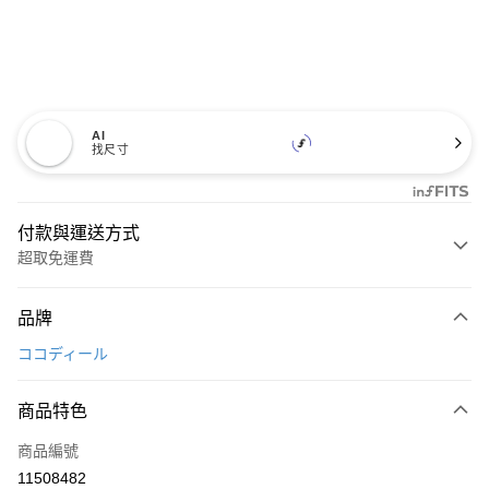
AI
找尺寸
付款與運送方式
超取免運費
付款方式
品牌
信用卡一次付款
ココディール
超商取貨付款
商品特色
LINE Pay
商品編號
Apple Pay
11508482