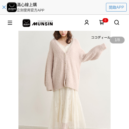
滿心線上購
開啟APP
立刻使用官方APP
0
1
/
8