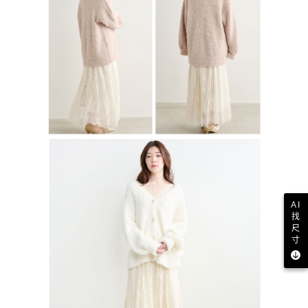
AI
找
尺
寸