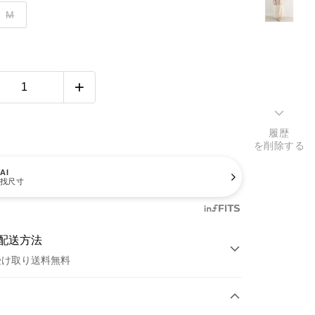
M
履歴
を削除する
AI
找尺寸
配送方法
受け取り送料無料
方法