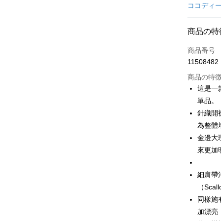
クレジット
ココディ
コンビニ
商品の特
LINE Pay
商品番号
Apple Pay
11508482
JKOPAY
商品の特
這是一
Easy Walle
單品。
針織開襟
AFTEE
説明
為整體
一、 AF
金邊大
ATM払い
1.お支払
來更加
ドウが表
2.SMS
3.注文す
配送方法
細肩帶
す。
（Sca
4.ご注文
全家取貨
員の場合は
同樣施
送料無料
5.商品受
加漂亮
たはアプリ