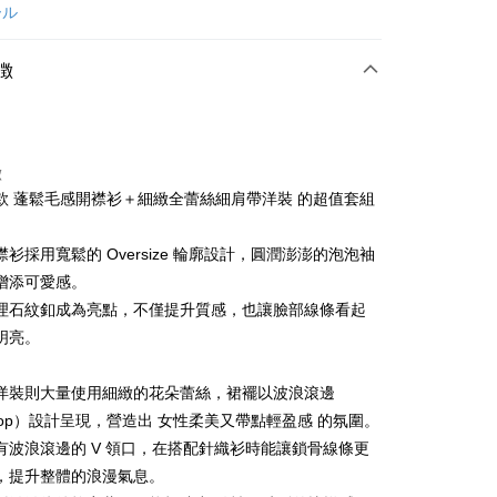
カード1回払い
ール
店頭代金引換
徴
徴
款 蓬鬆毛感開襟衫＋細緻全蕾絲細肩帶洋裝 的超值套組
t
衫採用寬鬆的 Oversize 輪廓設計，圓潤澎澎的泡泡袖
代金後払い
增添可愛感。
TEE代金後払いについて
理石紋釦成為亮點，不僅提升質感，也讓臉部線條看起
い方法でAFTEE代金後払いを選択すると、携帯電話認証ウィン
明亮。
示されます。
で認証してお支払い手続を進めてください。
るときのお支払いは不要です。商品はご指定の住所に配送されま
洋裝則大量使用細緻的花朵蕾絲，裙襬以波浪滾邊
llop）設計呈現，營造出 女性柔美又帶點輕盈感 的氛圍。
が完了すると、携帯に支払い通知のSMSが届きます。アプリ会
付款
、AFTEE アプリプッシュ通知が届きます。
有波浪滾邊的 V 領口，在搭配針織衫時能讓鎖骨線條更
け取り時のお支払いは不要です。商品を確かめてから、SMSま
，提升整體的浪漫氣息。
の通知に従って、4大コンビニ、またはATM/オンラインバンキ