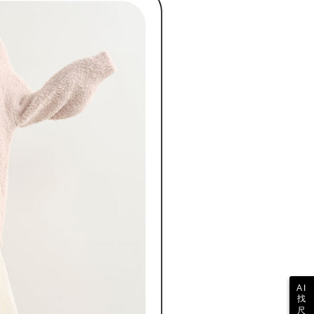
参照ください（
https://aftee.tw/privacypolicy/
）。
の初回ご利用の際に、審査を通過すれば、最高額がNT$10,000に
支払い期限を過ぎた場合、その金額に基づいて年利20%の遅
が加算されます。未成年の利用者は、事前に法定代理人または
意を得ればAFTEEをご利用いただけます。
の処理、利用について疑問がある、または関連する法律の権利
たい場合は、ネットプロテクションズ
rotections.co.jp
にご連絡ください。上記に示した個人情報
購入注文書とあわせてAFTEEにご提供いただく、または
にあなたの個人情報の収集、処理、利用を許可することににご同
けない場合は、当サービスを選択しないでください。
AI
找
尺