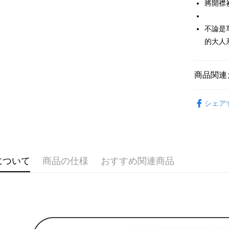
付款後全
ングでお
將開襟
送料無料
代金納付期
不論是
プリをダウ
萊爾富取
以内まで
的大人
送料無料
お支払期限
付款後萊
もとに計算
商品関連
期限を延
送料無料
（例：予
🌹 ココ
の有無に関
7-11取貨
シェア
🌹 ココ
二、支払
送料無料
1.初回 
▶女裝
き、限度
付款後7-1
2.決済金額
🌸2026 
送料無料
3.現在、
について
商品の仕様
おすすめ関連商品
🌹 ココ
宅配
三、利用規
プロテクシ
送料無料
します。
文者の氏
離島宅配
これに限ら
送料無料
されます。
AFTEE