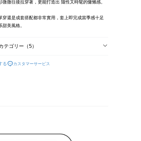
家取貨
支払いください。
衫微微往後拉穿著，更能打造出 隨性又時髦的慵懶感。
限は最短で 14 日以内ですので、ご注意ください。AFTEE ア
單穿還是成套搭配都非常實用，套上即完成當季感十足
ンロードして AFTEE 会員になるとお支払い期限を最長 45 日
貨付款
延長できます。
系甜美風格。
は、ショップが請求した期日と、AFTEEで延長できる日数を
爾富取貨
されます。AFTEEで注文すると、商品を受け取るまで支払い
カテゴリー（5）
長できますが、商品を期限内に受け取れない場合があります
約商品や商品到着日が比較的遅い商品）。そのため、商品到着
ディール
洋裝 ワンピース
わらず、AFTEEで指定された期限内にお支払いください。
付款
する
カスタマーサービス
ディール
✨2026 春夏商品5折起
い限度額
AFTEEを ご利用の際に、認証結果及び当社の審査の結果に基づ
洋裝
長洋裝
額が設定されます。
1取貨
は最低NT$20です。
春夏新品
🖤ココディール
台湾の会員のみご利用いただけます。
ディール
🏷️ OUTLET SALE ｜特價
春Spring
約「AFTEE代金後払い」（以下当サービスという）はネット
ョンズ（以下 AFTEE という）が提供し、AFTEEが代金を徴収
当サービスご利用の際に提供しなければならない個人情報（注
名、電話番号、受取人の氏名、電話番号、受取人住所を含むが
ない）は、AFTEEに渡され当サービスで必要な範囲内で利用
AFTEEの個人情報の収集、処理、利用について、詳細は
公式ホームページの『個人情報の収集、処理及び利用に関する声