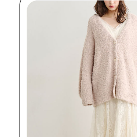
明』をご
AFTEE
なります。
延滞納金
後見人の同
個人情報
を行使し
cs_tw@netp
を、必要な
AFTEE
意いただ