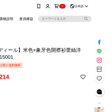
0
日本語
購物說明
會員權益
ディール】米色×象牙色開襟衫蕾絲洋
15001
け取り送料無料
214