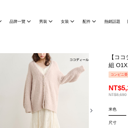
品牌一覽
男裝
女裝
配件
熱銷話題
【ココ
組 O1X
コンビニ受
NT$5,
NT$8,690
米色
尺寸