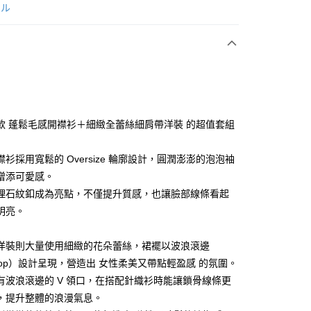
次付款
ール
付款
款 蓬鬆毛感開襟衫＋細緻全蕾絲細肩帶洋裝 的超值套組
衫採用寬鬆的 Oversize 輪廓設計，圓潤澎澎的泡泡袖
享後付
增添可愛感。
FTEE先享後付」】
理石紋釦成為亮點，不僅提升質感，也讓臉部線條看起
先享後付是「在收到商品之後才付款」的支付方式。 讓您購物簡單
明亮。
心！
：不需註冊會員、不需綁卡、不需儲值。
：只要手機號碼，簡訊認證，即可結帳。
洋裝則大量使用細緻的花朵蕾絲，裙襬以波浪滾邊
：先確認商品／服務後，再付款。
llop）設計呈現，營造出 女性柔美又帶點輕盈感 的氛圍。
付款
EE先享後付」結帳流程】
有波浪滾邊的 V 領口，在搭配針織衫時能讓鎖骨線條更
方式選擇「AFTEE先享後付」後，將跳轉至「AFTEE先享後
，提升整體的浪漫氣息。
頁面，進行簡訊認證並確認金額後，即可完成結帳。