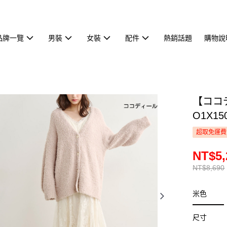
品牌一覽
男裝
女裝
配件
熱銷話題
購物說
【ココ
O1X15
超取免運費
NT$5,
NT$8,690
米色
尺寸