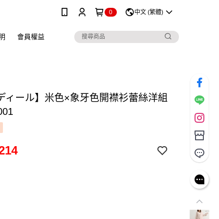
0
中文 (繁體)
明
會員權益
ディール】米色×象牙色開襟衫蕾絲洋組
001
214