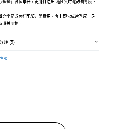
衫微微往後拉穿著，更能打造出 隨性又時髦的慵懶感。
家取貨
成立數日內，您將收到繳費通知簡訊。
費通知簡訊後14天內，點擊此簡訊中的連結，可透過四大超商
網路銀行／等多元方式進行付款，方視為交易完成。
單穿還是成套搭配都非常實用，套上即完成當季感十足
：結帳手續完成當下不需立刻繳費，但若您需要取消訂單，請聯
貨付款
的店家。未經商家同意取消之訂單仍視為有效，需透過AFTEE
系甜美風格。
繳納相關費用。
否成功請以「AFTEE先享後付 」之結帳頁面顯示為準，若有關於
功／繳費後需取消欲退款等相關疑問，請聯繫「AFTEE先享後
爾富取貨
類 (5)
援中心」
https://netprotections.freshdesk.com/support/home
ィール
洋裝 ワンピース
項】
付款
客服
恩沛科技股份有限公司提供之「AFTEE先享後付」服務完成之
ィール
✨2026 春夏商品5折起
依本服務之必要範圍內提供個人資料，並將交易相關給付款項請
讓予恩沛科技股份有限公司。
洋裝
長洋裝
個人資料處理事宜，請瀏覽以下網址：
1取貨
ee.tw/terms/#terms3
春夏新品
🖤ココディール
年的使用者請事先徵得法定代理人或監護人之同意方可使用
E先享後付」，若未經同意申辦者引起之損失，本公司不負相關責
ィール
🏷️ OUTLET SALE ｜特價
春Spring
AFTEE先享後付」時，將依據個別帳號之用戶狀況，依本公司
核予不同之上限額度；若仍有額度不足之情形，本公司將視審查
用戶進行身份認證。
一人註冊多個帳號或使用他人資訊註冊。若發現惡意使用之情
科技股份有限公司將有權停止該用戶之使用額度並採取法律行