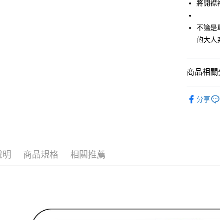
將開襟
付款後全
２．訂單
３．收到繳
免運費
／ATM／
不論是
※ 請注意
萊爾富取
絡購買商品
的大人
先享後付
免運費
※ 交易是
是否繳費成
付款後萊
商品相關分
付客戶支
免運費
🌹 ココデ
【注意事
7-11取貨
分享
１．透過由
🌹 ココデ
交易，需
免運費
求債權轉
▶女裝
２．關於
付款後7-1
https://aft
🌸2026 
免運費
３．未成
說明
商品規格
相關推薦
「AFTE
🌹 ココデ
宅配
任。
４．使用「
免運費
即時審查
結果請求
離島宅配
５．嚴禁
免運費
形，恩沛
動。