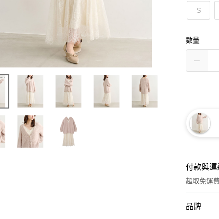
S
數量
付款與運
超取免運
付款方式
品牌