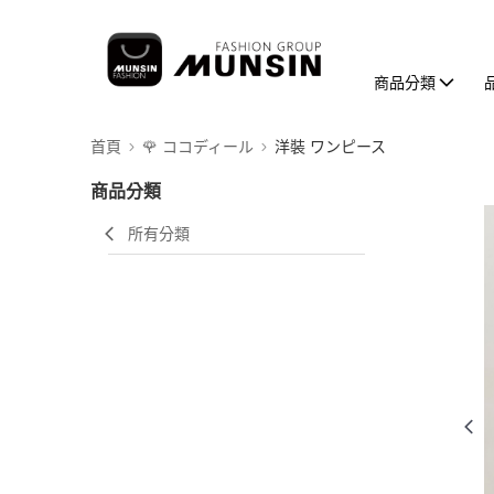
商品分類
首頁
🌹 ココディール
洋裝 ワンピース
商品分類
所有分類