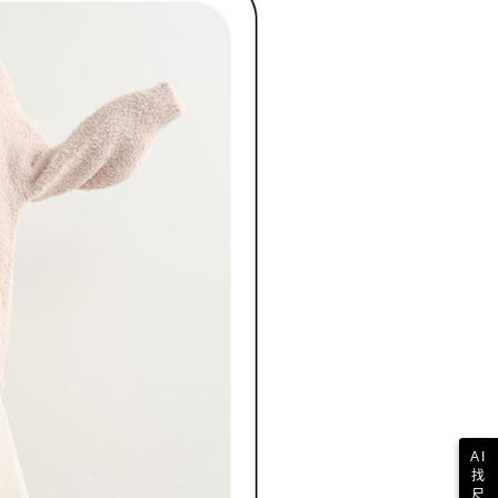
AI
找
尺