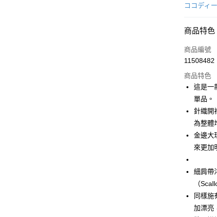
信用卡一
ココディ
超商取貨
商品特色
LINE Pay
商品編號
Apple Pay
11508482
商品特色
街口支付
這是一
悠遊付
單品。
針織開襟
AFTEE先
為整體
相關說明
【關於「A
金邊大
ATM付款
AFTEE
來更加
便利好安
１．簡單
２．便利
細肩帶
運送方式
３．安心
（Sca
全家取貨
【「AFT
同樣施
免運費
１．於結帳
加漂亮
付」結帳