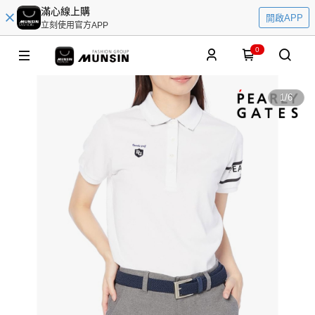
滿心線上購
開啟APP
立刻使用官方APP
0
1
/
6