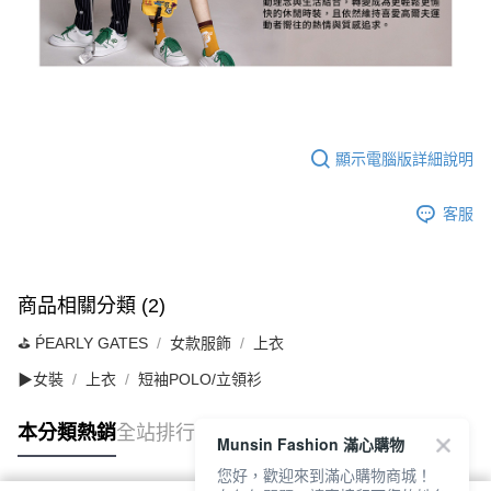
顯示電腦版詳細說明
客服
商品相關分類 (2)
⛳️ ṔEARLY GATES
女款服飾
上衣
▶女裝
上衣
短袖POLO/立領衫
本分類熱銷
全站排行
Munsin Fashion 滿心購物
您好，歡迎來到滿心購物商城！