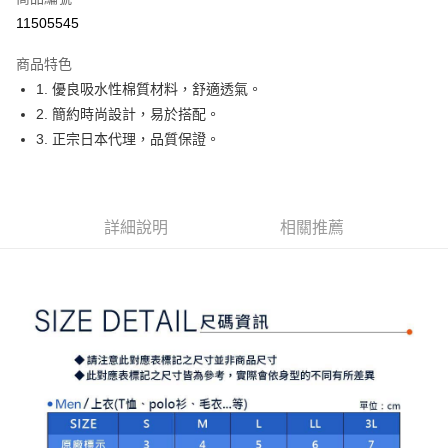
11505545
街口支付
商品特色
悠遊付
1. 優良吸水性棉質材料，舒適透氣。
大哥付你分期
2. 簡約時尚設計，易於搭配。
相關說明
3. 正宗日本代理，品質保證。
【大哥付你分期使用說明】
AFTEE先享後付
1.本服務由台灣大哥大提供，台灣大哥大用戶可立即使用無須另外申請。
2.付款方式選擇「大哥付你分期」，訂單成立後會自動跳轉到大哥付的交易
相關說明
流程，驗證手機門號後，選擇欲分期的期數、繳款截止日，確認付款後即完
【關於「AFTEE先享後付」】
詳細說明
相關推薦
成交易。
ATM付款
AFTEE先享後付是「在收到商品之後才付款」的支付方式。 讓您購物簡單
3.實際核准額度、可分期數及費用金額請依後續交易確認頁面所載為準。
便利好安心！
4.訂單成立30分鐘內，如未前往確認交易或遇審核未通過，訂單將自動取
１．簡單：不需註冊會員、不需綁卡、不需儲值。
運送方式
消。如遇「轉專審核」未通過狀況，表示未達大哥付你分期系統評分，恕無
２．便利：只要手機號碼，簡訊認證，即可結帳。
法說明評估內容。
３．安心：先確認商品／服務後，再付款。
全家取貨付款
【繳款方式說明】
1.分期款項不併入電信帳單，「大哥付你分期」於每月結算日後寄送繳費提
每筆NT$80，滿NT$2,000(含以上)免運費
【「AFTEE先享後付」結帳流程】
醒簡訊。
１．於結帳方式選擇「AFTEE先享後付」後，將跳轉至「AFTEE先享後付」
2.透過簡訊連結打開帳單後，可選擇「超商條碼／台灣大直營門市／銀行轉
付款後全家取貨
結帳頁面，進行簡訊認證並確認金額後，即可完成結帳。
帳／街口支付／iPASS MONEY」等通路繳費。
２．訂單成立數日內，您將收到繳費通知簡訊。
每筆NT$80，滿NT$2,000(含以上)免運費
３．收到繳費通知簡訊後14天內，點擊此簡訊中的連結，可透過四大超商／
【注意事項】
ATM／網路銀行／等多元方式進行付款，方視為交易完成。
萊爾富取貨付款
1.本服務係由「台灣大哥大股份有限公司」（以下簡稱本公司）所提供，讓