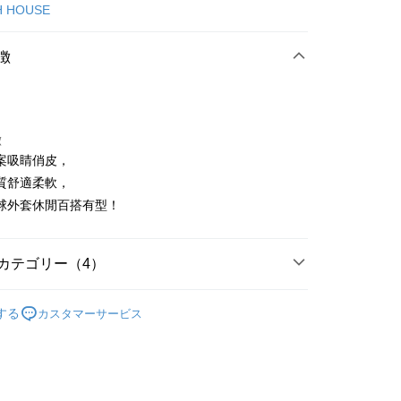
カード1回払い
H HOUSE
店頭代金引換
徴
徴
案吸睛俏皮，
t
質舒適柔軟，
球外套休閒百搭有型！
代金後払い
TEE代金後払いについて
い方法でAFTEE代金後払いを選択すると、携帯電話認証ウィン
カテゴリー（4）
示されます。
で認証してお支払い手続を進めてください。
ISH HOUSE
外搭 | 外套
るときのお支払いは不要です。商品はご指定の住所に配送されま
する
カスタマーサービス
外搭
外套
が完了すると、携帯に支払い通知のSMSが届きます。アプリ会
付款
ISH HOUSE
🌸 26春夏單品
、AFTEE アプリプッシュ通知が届きます。
け取り時のお支払いは不要です。商品を確かめてから、SMSま
春夏新品
🎀SCOTTISH HOUSE
の通知に従って、4大コンビニ、またはATM/オンラインバンキ