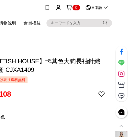
0
日本語
購物說明
會員權益
TTISH HOUSE】卡其色大狗長袖針織
 CJXA1409
け取り送料無料
108
其色