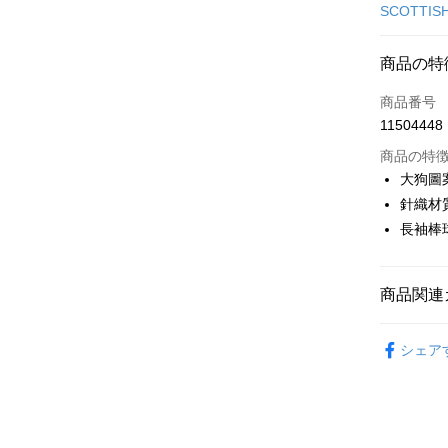
クレジット
SCOTTIS
コンビニ
商品の特
LINE Pay
商品番号
Apple Pay
11504448
JKOPAY
商品の特
大狗圖
Easy Walle
針織材
長袖棒
AFTEE
説明
一、 AF
ATM払い
1.お支払
商品関連
ドウが表
2.SMS
🎀 SCOTT
3.注文す
配送方法
シェア
す。
▶女裝
4.ご注文
全家取貨
🎀 SCOTT
員の場合は
送料無料
5.商品受
🌸2026 
たはアプリ