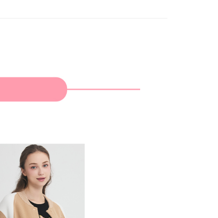
家取貨
支払いください。
限は最短で 14 日以内ですので、ご注意ください。AFTEE ア
ンロードして AFTEE 会員になるとお支払い期限を最長 45 日
貨付款
延長できます。
は、ショップが請求した期日と、AFTEEで延長できる日数を
爾富取貨
されます。AFTEEで注文すると、商品を受け取るまで支払い
長できますが、商品を期限内に受け取れない場合があります
約商品や商品到着日が比較的遅い商品）。そのため、商品到着
わらず、AFTEEで指定された期限内にお支払いください。
付款
い限度額
AFTEEを ご利用の際に、認証結果及び当社の審査の結果に基づ
額が設定されます。
1取貨
は最低NT$20です。
台湾の会員のみご利用いただけます。
約「AFTEE代金後払い」（以下当サービスという）はネット
ョンズ（以下 AFTEE という）が提供し、AFTEEが代金を徴収
当サービスご利用の際に提供しなければならない個人情報（注
名、電話番号、受取人の氏名、電話番号、受取人住所を含むが
ない）は、AFTEEに渡され当サービスで必要な範囲内で利用
AFTEEの個人情報の収集、処理、利用について、詳細は
公式ホームページの『個人情報の収集、処理及び利用に関する声