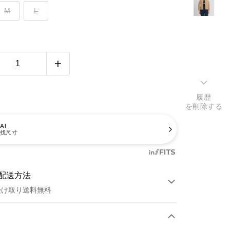
M
L
履歴
を削除する
AI
找尺寸
配送方法
受け取り送料無料
方法