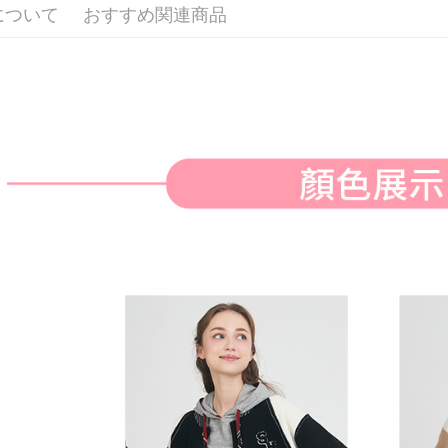
付款後全
ングでお
について
おすすめ関連商品
送料無料
代金納付期
プリをダウ
萊爾富取
以内まで
送料無料
お支払期限
付款後萊
もとに計算
期限を延
送料無料
（例：予
の有無に関
7-11取貨
二、支払
送料無料
1.初回 
き、限度
付款後7-1
2.決済金額
送料無料
3.現在、
宅配
三、利用規
プロテクシ
送料無料
します。
文者の氏
離島宅配
これに限ら
送料無料
されます。
AFTEE