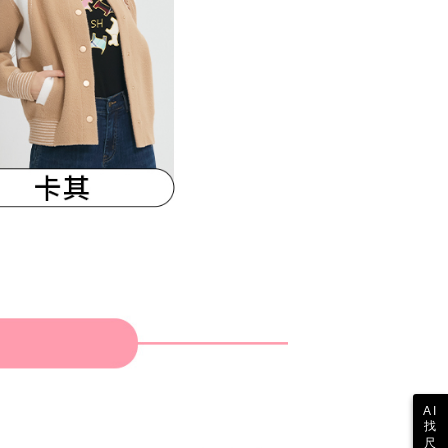
参照ください（
https://aftee.tw/privacypolicy/
）。
の初回ご利用の際に、審査を通過すれば、最高額がNT$10,000に
支払い期限を過ぎた場合、その金額に基づいて年利20%の遅
が加算されます。未成年の利用者は、事前に法定代理人または
意を得ればAFTEEをご利用いただけます。
の処理、利用について疑問がある、または関連する法律の権利
たい場合は、ネットプロテクションズ
rotections.co.jp
にご連絡ください。上記に示した個人情報
購入注文書とあわせてAFTEEにご提供いただく、または
にあなたの個人情報の収集、処理、利用を許可することににご同
けない場合は、当サービスを選択しないでください。
AI
找
尺