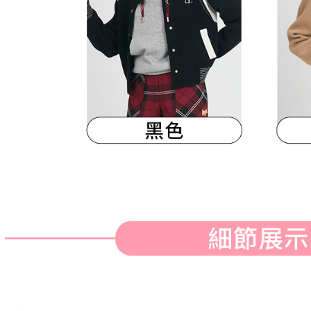
明』をご
AFTEE
なります。
延滞納金
後見人の同
個人情報
を行使し
cs_tw@netp
を、必要な
AFTEE
意いただ