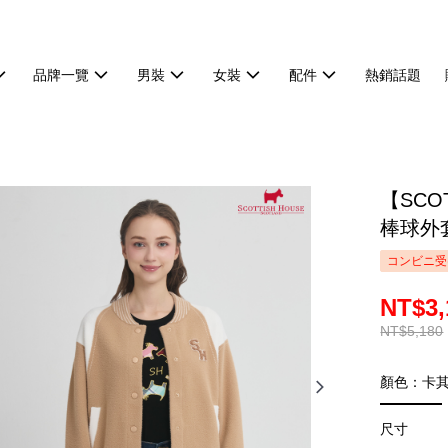
品牌一覽
男裝
女裝
配件
熱銷話題
【SCO
棒球外套
コンビニ受
NT$3,
NT$5,180
顏色：卡
尺寸