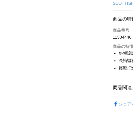
クレジット
SCOTTIS
コンビニ
商品の特
LINE Pay
商品番号
Apple Pay
11504446
JKOPAY
商品の特
斜領設
Easy Walle
長袖襯
輕鬆打
AFTEE
説明
一、 AF
ATM払い
1.お支払
商品関連
ドウが表
2.SMS
▶女裝
3.注文す
配送方法
シェア
す。
🎀 SCOTT
4.ご注文
全家取貨
🌸2026 
員の場合は
送料無料
5.商品受
たはアプリ