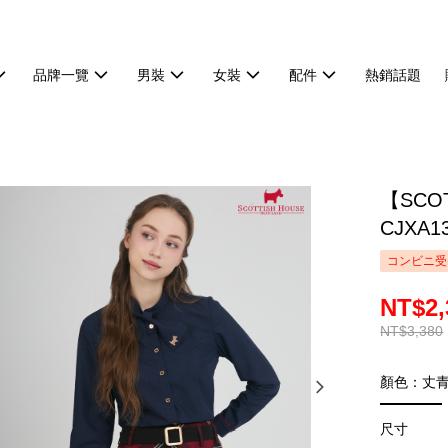
品牌一覽
男裝
女裝
配件
熱銷話題
【SCO
CJXA1
コンビニ受
NT$2,
NT$3,380
顏色：丈
尺寸