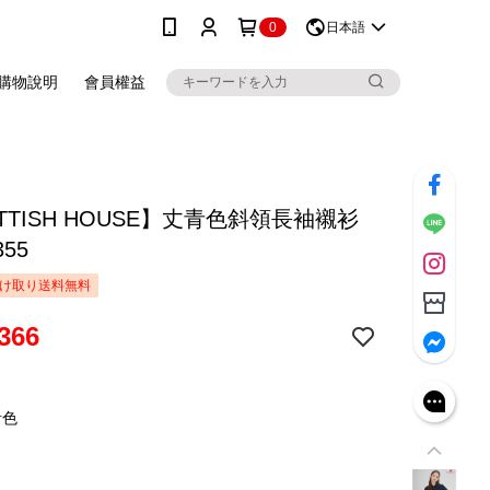
0
日本語
購物說明
會員權益
TTISH HOUSE】丈青色斜領長袖襯衫
355
け取り送料無料
366
青色