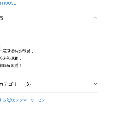
カード1回払い
H HOUSE
店頭代金引換
徴
徴
計展現獨特造型感，
t
衫俐落優雅，
造時尚氣質！
代金後払い
TEE代金後払いについて
い方法でAFTEE代金後払いを選択すると、携帯電話認証ウィン
カテゴリー（3）
示されます。
で認証してお支払い手続を進めてください。
上衣
襯衫
るときのお支払いは不要です。商品はご指定の住所に配送されま
する
カスタマーサービス
ISH HOUSE
🌸 26春夏單品
が完了すると、携帯に支払い通知のSMSが届きます。アプリ会
付款
春夏新品
🎀SCOTTISH HOUSE
、AFTEE アプリプッシュ通知が届きます。
け取り時のお支払いは不要です。商品を確かめてから、SMSま
の通知に従って、4大コンビニ、またはATM/オンラインバンキ