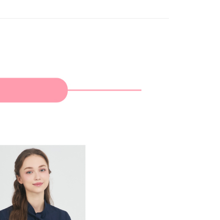
家取貨
支払いください。
限は最短で 14 日以内ですので、ご注意ください。AFTEE ア
ンロードして AFTEE 会員になるとお支払い期限を最長 45 日
貨付款
延長できます。
は、ショップが請求した期日と、AFTEEで延長できる日数を
爾富取貨
されます。AFTEEで注文すると、商品を受け取るまで支払い
長できますが、商品を期限内に受け取れない場合があります
約商品や商品到着日が比較的遅い商品）。そのため、商品到着
わらず、AFTEEで指定された期限内にお支払いください。
付款
い限度額
AFTEEを ご利用の際に、認証結果及び当社の審査の結果に基づ
額が設定されます。
1取貨
は最低NT$20です。
台湾の会員のみご利用いただけます。
約「AFTEE代金後払い」（以下当サービスという）はネット
ョンズ（以下 AFTEE という）が提供し、AFTEEが代金を徴収
当サービスご利用の際に提供しなければならない個人情報（注
名、電話番号、受取人の氏名、電話番号、受取人住所を含むが
ない）は、AFTEEに渡され当サービスで必要な範囲内で利用
AFTEEの個人情報の収集、処理、利用について、詳細は
公式ホームページの『個人情報の収集、処理及び利用に関する声