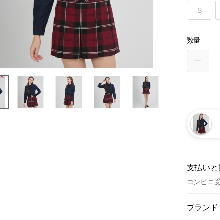
S
数量
支払いと
コンビニ
お支払い
ブランド