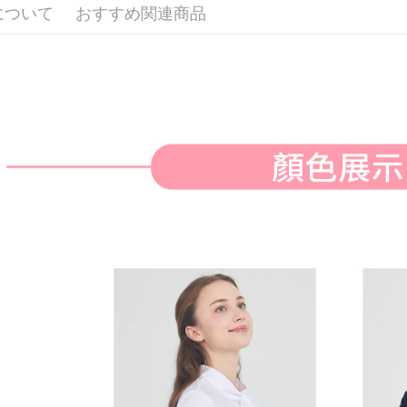
付款後全
ングでお
について
おすすめ関連商品
送料無料
代金納付期
プリをダウ
萊爾富取
以内まで
送料無料
お支払期限
付款後萊
もとに計算
期限を延
送料無料
（例：予
の有無に関
7-11取貨
二、支払
送料無料
1.初回 
き、限度
付款後7-1
2.決済金額
送料無料
3.現在、
宅配
三、利用規
プロテクシ
送料無料
します。
文者の氏
離島宅配
これに限ら
送料無料
されます。
AFTEE