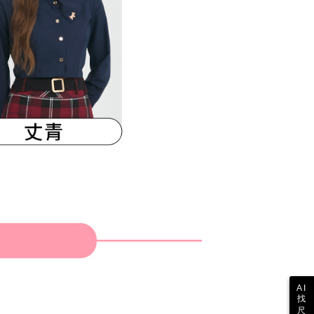
参照ください（
https://aftee.tw/privacypolicy/
）。
の初回ご利用の際に、審査を通過すれば、最高額がNT$10,000に
支払い期限を過ぎた場合、その金額に基づいて年利20%の遅
が加算されます。未成年の利用者は、事前に法定代理人または
意を得ればAFTEEをご利用いただけます。
の処理、利用について疑問がある、または関連する法律の権利
たい場合は、ネットプロテクションズ
rotections.co.jp
にご連絡ください。上記に示した個人情報
購入注文書とあわせてAFTEEにご提供いただく、または
にあなたの個人情報の収集、処理、利用を許可することににご同
けない場合は、当サービスを選択しないでください。
AI
找
尺