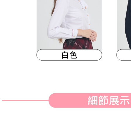
明』をご
AFTEE
なります。
延滞納金
後見人の同
個人情報
を行使し
cs_tw@netp
を、必要な
AFTEE
意いただ