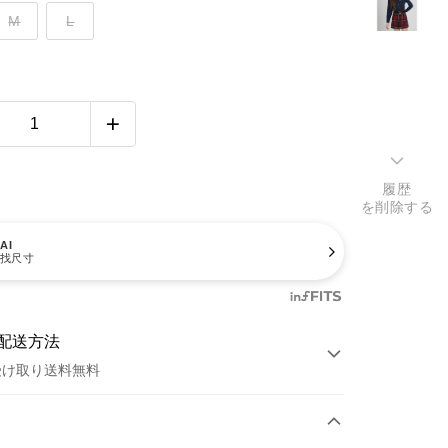
M
L
履歴
を削除する
AI
找尺寸
配送方法
受け取り送料無料
方法