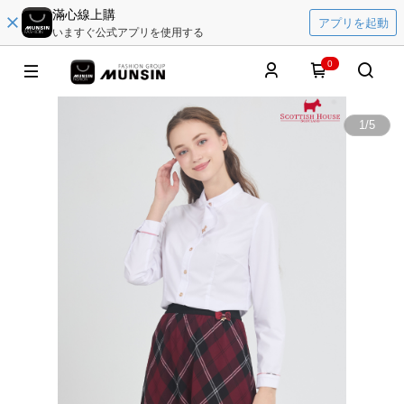
滿心線上購
アプリを起動
いますぐ公式アプリを使用する
0
1
/
5