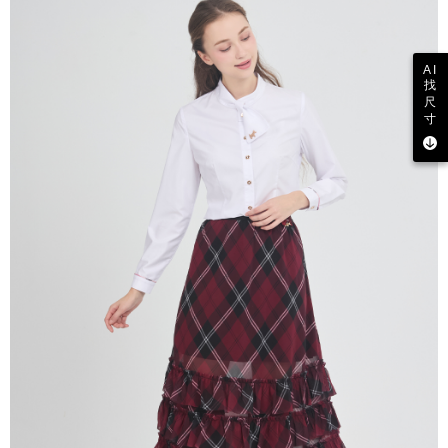
AI
找
尺
寸