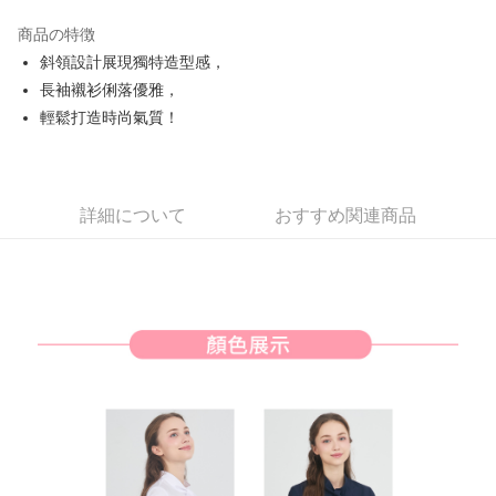
JKOPAY
商品の特徴
Easy Wallet
斜領設計展現獨特造型感，
AFTEE代金後払い
長袖襯衫俐落優雅，
説明
輕鬆打造時尚氣質！
一、 AFTEE代金後払いについて
ATM払い
1.お支払い方法でAFTEE代金後払いを選択すると、携帯電話認証ウィンド
ウが表示されます。
2.SMSで認証してお支払い手続を進めてください。
配送方法
詳細について
おすすめ関連商品
3.注文するときのお支払いは不要です。商品はご指定の住所に配送されま
す。
全家取貨付款
4.ご注文が完了すると、携帯に支払い通知のSMSが届きます。アプリ会員
送料無料
の場合は、AFTEE アプリプッシュ通知が届きます。
5.商品受け取り時のお支払いは不要です。商品を確かめてから、SMSまた
付款後全家取貨
はアプリの通知に従って、4大コンビニ、またはATM/オンラインバンキン
グでお支払いください。
送料無料
代金納付期限は最短で 14 日以内ですので、ご注意ください。AFTEE アプ
萊爾富取貨付款
リをダウンロードして AFTEE 会員になるとお支払い期限を最長 45 日以内
送料無料
まで延長できます。
付款後萊爾富取貨
お支払期限は、ショップが請求した期日と、AFTEEで延長できる日数をも
とに計算されます。AFTEEで注文すると、商品を受け取るまで支払い期限
送料無料
を延長できますが、商品を期限内に受け取れない場合があります（例：予