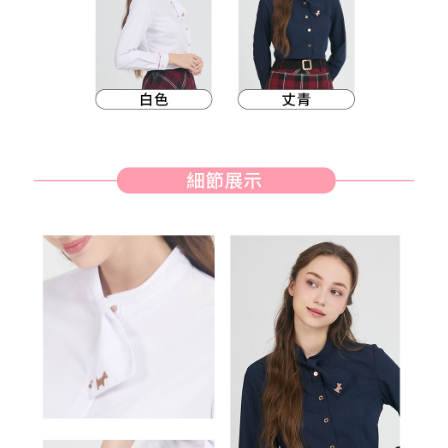
約商品や商品到着日が比較的遅い商品）。そのため、商品到着の有無に関
7-11取貨付款
わらず、AFTEEで指定された期限内にお支払いください。
送料無料
二、支払い限度額
付款後7-11取貨
1.初回 AFTEEを ご利用の際に、認証結果及び当社の審査の結果に基づ
き、限度額が設定されます。
送料無料
2.決済金額は最低NT$20です。
3.現在、台湾の会員のみご利用いただけます。
宅配
三、利用規約「AFTEE代金後払い」（以下当サービスという）はネットプ
送料無料
ロテクションズ（以下 AFTEE という）が提供し、AFTEEが代金を徴収し
ます。当サービスご利用の際に提供しなければならない個人情報（注文者
離島宅配
の氏名、電話番号、受取人の氏名、電話番号、受取人住所を含むがこれに
送料無料
限らない）は、AFTEEに渡され当サービスで必要な範囲内で利用されま
す。AFTEEの個人情報の収集、処理、利用について、詳細はAFTEE公式ホ
ームページの『個人情報の収集、処理及び利用に関する声明』をご参照く
ださい（
https://aftee.tw/privacypolicy/
）。
AFTEEの初回ご利用の際に、審査を通過すれば、最高額がNT$10,000にな
ります。支払い期限を過ぎた場合、その金額に基づいて年利20%の遅延滞
納金が加算されます。未成年の利用者は、事前に法定代理人または後見人
の同意を得ればAFTEEをご利用いただけます。
個人情報の処理、利用について疑問がある、または関連する法律の権利を