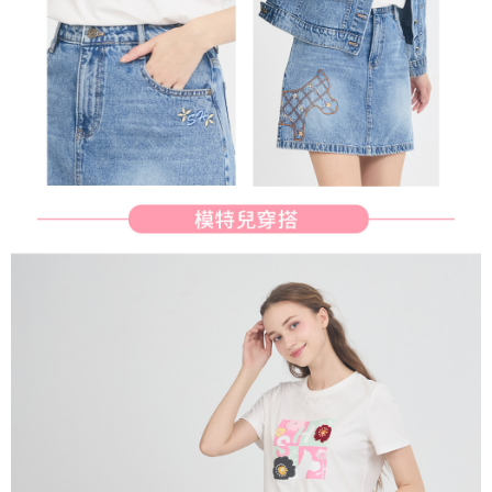
免運費
https://aftee.tw/terms/#terms3
３．未成年的使用者請事先徵得法定代理人或監護人之同意方可使用
宅配
「AFTEE先享後付」，若未經同意申辦者引起之損失，本公司不負相關責
任。
免運費
４．使用「AFTEE先享後付」時，將依據個別帳號之用戶狀況，依本公司即
時審查核予不同之上限額度；若仍有額度不足之情形，本公司將視審查結果
離島宅配
請求用戶進行身份認證。
免運費
５．嚴禁一人註冊多個帳號或使用他人資訊註冊。若發現惡意使用之情形，
恩沛科技股份有限公司將有權停止該用戶之使用額度並採取法律行動。