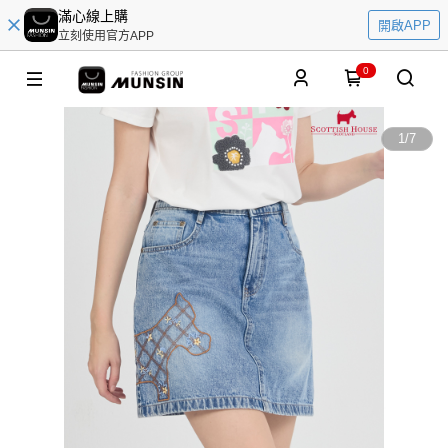
滿心線上購
開啟APP
立刻使用官方APP
0
1
/
7