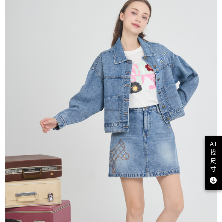
AI
找
尺
寸