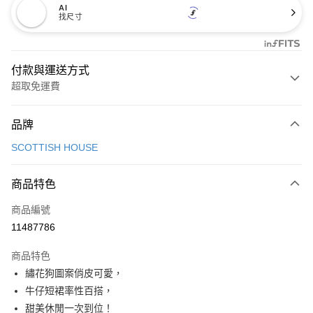
AI
找尺寸
付款與運送方式
超取免運費
付款方式
品牌
信用卡一次付款
SCOTTISH HOUSE
超商取貨付款
商品特色
LINE Pay
商品編號
Apple Pay
11487786
街口支付
商品特色
悠遊付
繡花狗圖案俏皮可愛，
AFTEE先享後付
牛仔短裙率性百搭，
相關說明
甜美休閒一次到位！