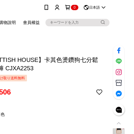
0
日本語
購物說明
會員權益
TTISH HOUSE】卡其色燙鑽狗七分鬆
 CJXA2253
け取り送料無料
506
其色