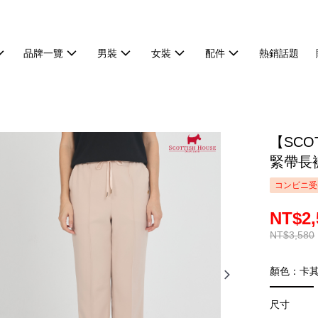
品牌一覽
男裝
女裝
配件
熱銷話題
【SCO
緊帶長褲
コンビニ受
NT$2,
NT$3,580
顏色：卡
尺寸