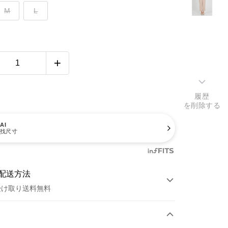
M
L
履歴
を削除する
AI
找尺寸
配送方法
受け取り送料無料
方法