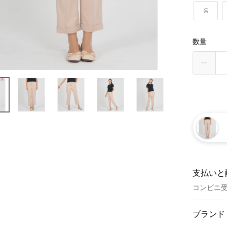
S
数量
支払いと
コンビニ
お支払い
ブランド