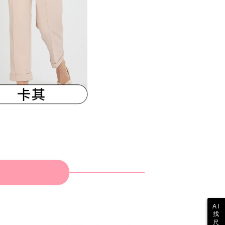
参照ください（
https://aftee.tw/privacypolicy/
）。
の初回ご利用の際に、審査を通過すれば、最高額がNT$10,000に
支払い期限を過ぎた場合、その金額に基づいて年利20%の遅
が加算されます。未成年の利用者は、事前に法定代理人または
意を得ればAFTEEをご利用いただけます。
の処理、利用について疑問がある、または関連する法律の権利
たい場合は、ネットプロテクションズ
rotections.co.jp
にご連絡ください。上記に示した個人情報
購入注文書とあわせてAFTEEにご提供いただく、または
にあなたの個人情報の収集、処理、利用を許可することににご同
けない場合は、当サービスを選択しないでください。
AI
找
尺