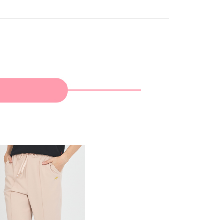
家取貨
支払いください。
限は最短で 14 日以内ですので、ご注意ください。AFTEE ア
ンロードして AFTEE 会員になるとお支払い期限を最長 45 日
貨付款
延長できます。
は、ショップが請求した期日と、AFTEEで延長できる日数を
爾富取貨
されます。AFTEEで注文すると、商品を受け取るまで支払い
長できますが、商品を期限内に受け取れない場合があります
約商品や商品到着日が比較的遅い商品）。そのため、商品到着
わらず、AFTEEで指定された期限内にお支払いください。
付款
い限度額
AFTEEを ご利用の際に、認証結果及び当社の審査の結果に基づ
額が設定されます。
1取貨
は最低NT$20です。
台湾の会員のみご利用いただけます。
約「AFTEE代金後払い」（以下当サービスという）はネット
ョンズ（以下 AFTEE という）が提供し、AFTEEが代金を徴収
当サービスご利用の際に提供しなければならない個人情報（注
名、電話番号、受取人の氏名、電話番号、受取人住所を含むが
ない）は、AFTEEに渡され当サービスで必要な範囲内で利用
AFTEEの個人情報の収集、処理、利用について、詳細は
公式ホームページの『個人情報の収集、処理及び利用に関する声