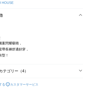
カード1回払い
H HOUSE
店頭代金引換
徴
徴
圖案閃耀吸睛，
t
緊帶長褲舒適好穿，
有型！
代金後払い
TEE代金後払いについて
い方法でAFTEE代金後払いを選択すると、携帯電話認証ウィン
カテゴリー（4）
示されます。
で認証してお支払い手続を進めてください。
ISH HOUSE
下著｜褲裝
るときのお支払いは不要です。商品はご指定の住所に配送されま
する
カスタマーサービス
褲裝
長褲
が完了すると、携帯に支払い通知のSMSが届きます。アプリ会
付款
ISH HOUSE
🌸 26春夏單品
、AFTEE アプリプッシュ通知が届きます。
け取り時のお支払いは不要です。商品を確かめてから、SMSま
春夏新品
🎀SCOTTISH HOUSE
の通知に従って、4大コンビニ、またはATM/オンラインバンキ