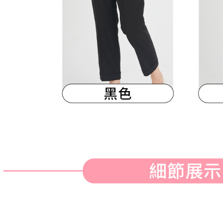
明』をご
AFTEE
なります。
延滞納金
後見人の同
個人情報
を行使し
cs_tw@netp
を、必要な
AFTEE
意いただ