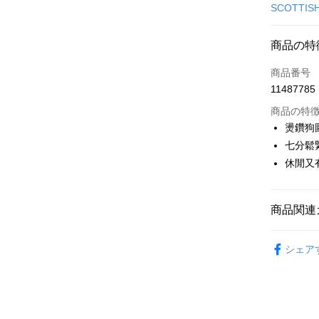
クレジット
SCOTTIS
コンビニ
商品の特
LINE Pay
商品番号
Apple Pay
11487785
JKOPAY
商品の特
燙鑽狗
Easy Walle
七分鬆
休閒又
AFTEE
説明
一、 AF
ATM払い
1.お支払
商品関連
ドウが表
2.SMS
🎀 SCOTT
3.注文す
配送方法
シェア
す。
▶女裝
4.ご注文
全家取貨
🎀 SCOTT
員の場合は
送料無料
5.商品受
🌸2026 
たはアプリ