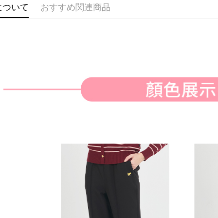
付款後全
ングでお
について
おすすめ関連商品
送料無料
代金納付期
プリをダウ
萊爾富取
以内まで
送料無料
お支払期限
付款後萊
もとに計算
期限を延
送料無料
（例：予
の有無に関
7-11取貨
二、支払
送料無料
1.初回 
き、限度
付款後7-1
2.決済金額
送料無料
3.現在、
宅配
三、利用規
プロテクシ
送料無料
します。
文者の氏
離島宅配
これに限ら
送料無料
されます。
AFTEE