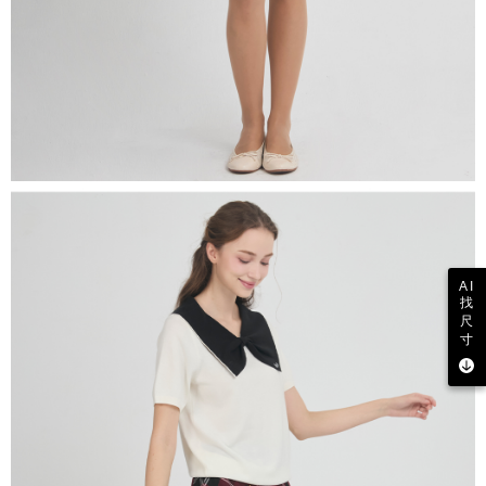
AI
找
尺
寸