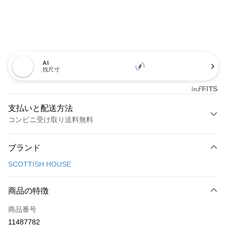
AI
找尺寸
支払いと配送方法
コンビニ受け取り送料無料
お支払い方法
ブランド
クレジットカード1回払い
SCOTTISH HOUSE
コンビニ店頭代金引換
LINE Pay
商品の特徴
Apple Pay
商品番号
11487782