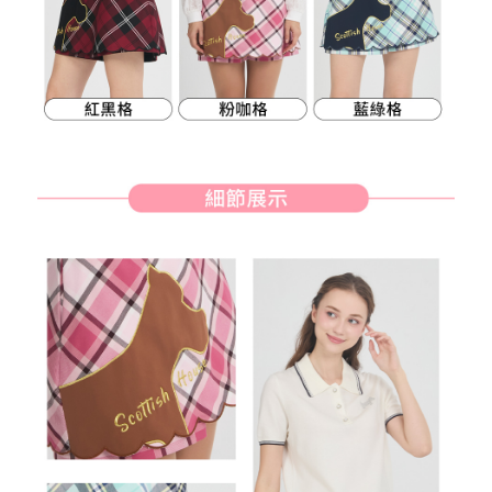
約商品や商品到着日が比較的遅い商品）。そのため、商品到着の有無に関
7-11取貨付款
わらず、AFTEEで指定された期限内にお支払いください。
送料無料
二、支払い限度額
付款後7-11取貨
1.初回 AFTEEを ご利用の際に、認証結果及び当社の審査の結果に基づ
き、限度額が設定されます。
送料無料
2.決済金額は最低NT$20です。
3.現在、台湾の会員のみご利用いただけます。
宅配
三、利用規約「AFTEE代金後払い」（以下当サービスという）はネットプ
送料無料
ロテクションズ（以下 AFTEE という）が提供し、AFTEEが代金を徴収し
ます。当サービスご利用の際に提供しなければならない個人情報（注文者
離島宅配
の氏名、電話番号、受取人の氏名、電話番号、受取人住所を含むがこれに
送料無料
限らない）は、AFTEEに渡され当サービスで必要な範囲内で利用されま
す。AFTEEの個人情報の収集、処理、利用について、詳細はAFTEE公式ホ
ームページの『個人情報の収集、処理及び利用に関する声明』をご参照く
ださい（
https://aftee.tw/privacypolicy/
）。
AFTEEの初回ご利用の際に、審査を通過すれば、最高額がNT$10,000にな
ります。支払い期限を過ぎた場合、その金額に基づいて年利20%の遅延滞
納金が加算されます。未成年の利用者は、事前に法定代理人または後見人
の同意を得ればAFTEEをご利用いただけます。
個人情報の処理、利用について疑問がある、または関連する法律の権利を