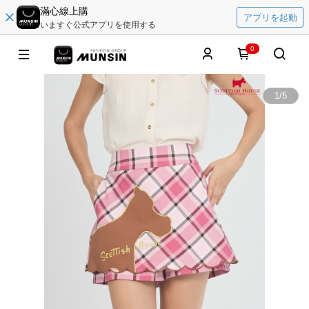
滿心線上購
アプリを起動
いますぐ公式アプリを使用する
0
1
/
5