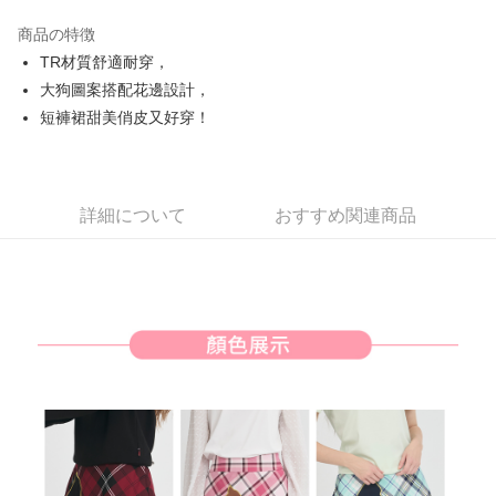
JKOPAY
商品の特徴
Easy Wallet
TR材質舒適耐穿，
AFTEE代金後払い
大狗圖案搭配花邊設計，
説明
短褲裙甜美俏皮又好穿！
一、 AFTEE代金後払いについて
ATM払い
1.お支払い方法でAFTEE代金後払いを選択すると、携帯電話認証ウィンド
ウが表示されます。
2.SMSで認証してお支払い手続を進めてください。
配送方法
詳細について
おすすめ関連商品
3.注文するときのお支払いは不要です。商品はご指定の住所に配送されま
す。
全家取貨付款
4.ご注文が完了すると、携帯に支払い通知のSMSが届きます。アプリ会員
送料無料
の場合は、AFTEE アプリプッシュ通知が届きます。
5.商品受け取り時のお支払いは不要です。商品を確かめてから、SMSまた
付款後全家取貨
はアプリの通知に従って、4大コンビニ、またはATM/オンラインバンキン
グでお支払いください。
送料無料
代金納付期限は最短で 14 日以内ですので、ご注意ください。AFTEE アプ
萊爾富取貨付款
リをダウンロードして AFTEE 会員になるとお支払い期限を最長 45 日以内
送料無料
まで延長できます。
付款後萊爾富取貨
お支払期限は、ショップが請求した期日と、AFTEEで延長できる日数をも
とに計算されます。AFTEEで注文すると、商品を受け取るまで支払い期限
送料無料
を延長できますが、商品を期限内に受け取れない場合があります（例：予