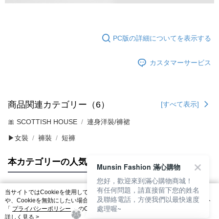
PC版の詳細についてを表示する
カスタマーサービス
商品関連カテゴリー（6）
[すべて表示]
🎀 SCOTTISH HOUSE
連身洋裝/褲裙
▶女裝
褲裝
短褲
本カテゴリーの人気商品
サイト全体のランキング
Munsin Fashion 滿心購物
您好，歡迎來到滿心購物商城！
有任何問題，請直接留下您的姓名
当サイトではCookieを使用しています。当サイトのCookie使用に関する詳細
及聯絡電話，方便我們以最快速度
人気タグ
や、Cookieを無効にしたい場合のブラウザでの設定方法については、当サイト
處理喔~
「
プライバシーポリシー
」のCookieポリシーをご参照ください。お客さま
が、当サイトを引き続き使用される場合、当社がサイト利用規約のCookieポリ
詳しく見る >