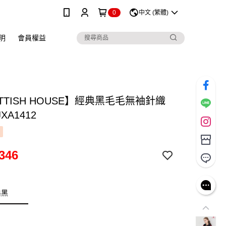
0
中文 (繁體)
明
會員權益
TTISH HOUSE】經典黑毛毛無袖針織
XA1412
346
典黑