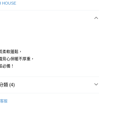
次付款
H HOUSE
付款
質柔軟蓬鬆，
織背心保暖不厚重，
搭必備！
享後付
FTEE先享後付」】
類 (4)
先享後付是「在收到商品之後才付款」的支付方式。 讓您購物簡單
心！
：不需註冊會員、不需綁卡、不需儲值。
ISH HOUSE
上衣｜針織
：只要手機號碼，簡訊認證，即可結帳。
客服
：先確認商品／服務後，再付款。
外搭
背心
付款
ISH HOUSE
🌸 26春夏單品
EE先享後付」結帳流程】
方式選擇「AFTEE先享後付」後，將跳轉至「AFTEE先享後
春夏新品
🎀SCOTTISH HOUSE
頁面，進行簡訊認證並確認金額後，即可完成結帳。