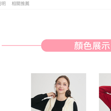
付款後全
２．訂單
說明
相關推薦
３．收到繳
免運費
／ATM／
※ 請注意
萊爾富取
絡購買商品
先享後付
免運費
※ 交易是
是否繳費成
付款後萊
付客戶支
免運費
【注意事
7-11取貨
１．透過由
交易，需
免運費
求債權轉
２．關於
付款後7-1
https://aft
免運費
３．未成
「AFTE
宅配
任。
４．使用「
免運費
即時審查
結果請求
離島宅配
５．嚴禁
免運費
形，恩沛
動。