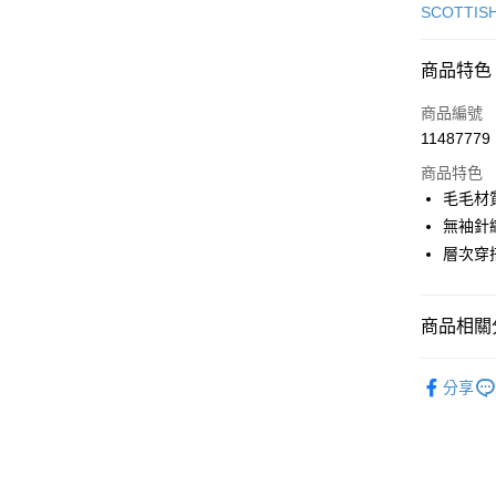
信用卡一
SCOTTIS
超商取貨
商品特色
LINE Pay
商品編號
Apple Pay
11487779
商品特色
街口支付
毛毛材
悠遊付
無袖針
層次穿
AFTEE先
相關說明
【關於「A
ATM付款
商品相關分
AFTEE
便利好安
１．簡單
🎀 SCOTT
２．便利
分享
運送方式
▶女裝
３．安心
全家取貨
🎀 SCOTT
【「AFT
免運費
１．於結帳
🌸2026 
付」結帳