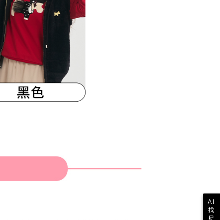
AI
找
尺