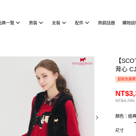
品牌一覽
男裝
女裝
配件
熱銷話題
購物說
【SCO
背心 CJ
超取免運費
NT$3,
NT$4,780
顏色：經
尺寸