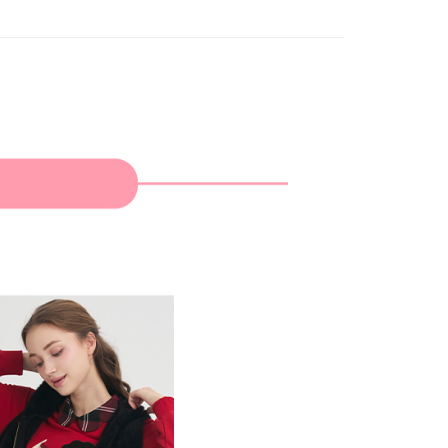
家取貨
成立數日內，您將收到繳費通知簡訊。
費通知簡訊後14天內，點擊此簡訊中的連結，可透過四大超商
網路銀行／等多元方式進行付款，方視為交易完成。
：結帳手續完成當下不需立刻繳費，但若您需要取消訂單，請聯
貨付款
的店家。未經商家同意取消之訂單仍視為有效，需透過AFTEE
繳納相關費用。
否成功請以「AFTEE先享後付 」之結帳頁面顯示為準，若有關於
功／繳費後需取消欲退款等相關疑問，請聯繫「AFTEE先享後
爾富取貨
援中心」
https://netprotections.freshdesk.com/support/home
項】
付款
恩沛科技股份有限公司提供之「AFTEE先享後付」服務完成之
依本服務之必要範圍內提供個人資料，並將交易相關給付款項請
讓予恩沛科技股份有限公司。
個人資料處理事宜，請瀏覽以下網址：
1取貨
ee.tw/terms/#terms3
年的使用者請事先徵得法定代理人或監護人之同意方可使用
E先享後付」，若未經同意申辦者引起之損失，本公司不負相關責
AFTEE先享後付」時，將依據個別帳號之用戶狀況，依本公司
核予不同之上限額度；若仍有額度不足之情形，本公司將視審查
用戶進行身份認證。
一人註冊多個帳號或使用他人資訊註冊。若發現惡意使用之情
科技股份有限公司將有權停止該用戶之使用額度並採取法律行