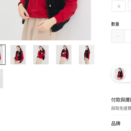
S
數量
付款與運
超取免運
付款方式
品牌