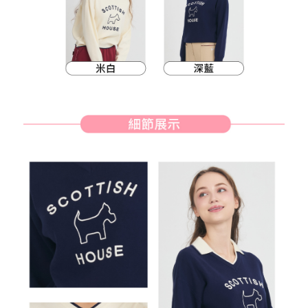
約商品や商品到着日が比較的遅い商品）。そのため、商品到着の有無に関
7-11取貨付款
わらず、AFTEEで指定された期限内にお支払いください。
送料無料
二、支払い限度額
付款後7-11取貨
1.初回 AFTEEを ご利用の際に、認証結果及び当社の審査の結果に基づ
き、限度額が設定されます。
送料無料
2.決済金額は最低NT$20です。
3.現在、台湾の会員のみご利用いただけます。
宅配
三、利用規約「AFTEE代金後払い」（以下当サービスという）はネットプ
送料無料
ロテクションズ（以下 AFTEE という）が提供し、AFTEEが代金を徴収し
ます。当サービスご利用の際に提供しなければならない個人情報（注文者
離島宅配
の氏名、電話番号、受取人の氏名、電話番号、受取人住所を含むがこれに
送料無料
限らない）は、AFTEEに渡され当サービスで必要な範囲内で利用されま
す。AFTEEの個人情報の収集、処理、利用について、詳細はAFTEE公式ホ
ームページの『個人情報の収集、処理及び利用に関する声明』をご参照く
ださい（
https://aftee.tw/privacypolicy/
）。
AFTEEの初回ご利用の際に、審査を通過すれば、最高額がNT$10,000にな
ります。支払い期限を過ぎた場合、その金額に基づいて年利20%の遅延滞
納金が加算されます。未成年の利用者は、事前に法定代理人または後見人
の同意を得ればAFTEEをご利用いただけます。
個人情報の処理、利用について疑問がある、または関連する法律の権利を