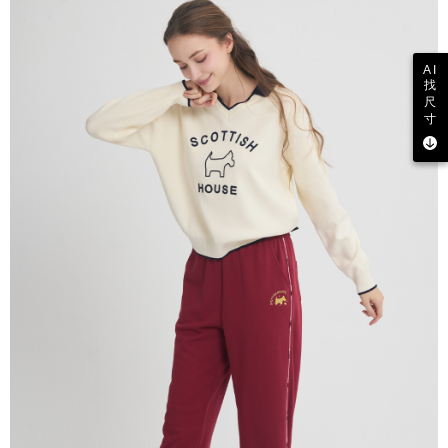
AI
找
尺
寸