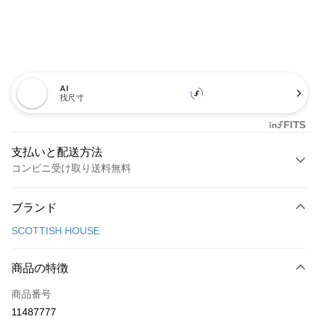
AI
找尺寸
支払いと配送方法
コンビニ受け取り送料無料
お支払い方法
ブランド
クレジットカード1回払い
SCOTTISH HOUSE
コンビニ店頭代金引換
LINE Pay
商品の特徴
Apple Pay
商品番号
11487777