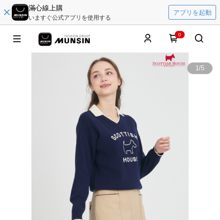
滿心線上購
アプリを起動
いますぐ公式アプリを使用する
0
1
/
5