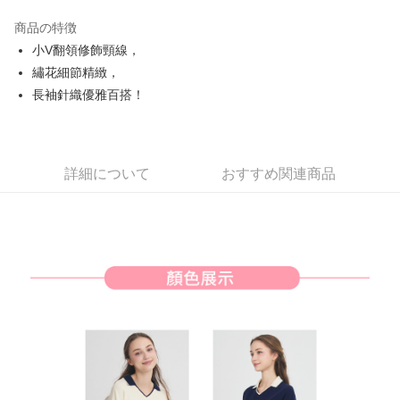
JKOPAY
商品の特徴
Easy Wallet
小V翻領修飾頸線，
AFTEE代金後払い
繡花細節精緻，
説明
長袖針織優雅百搭！
一、 AFTEE代金後払いについて
ATM払い
1.お支払い方法でAFTEE代金後払いを選択すると、携帯電話認証ウィンド
ウが表示されます。
2.SMSで認証してお支払い手続を進めてください。
配送方法
詳細について
おすすめ関連商品
3.注文するときのお支払いは不要です。商品はご指定の住所に配送されま
す。
全家取貨付款
4.ご注文が完了すると、携帯に支払い通知のSMSが届きます。アプリ会員
送料無料
の場合は、AFTEE アプリプッシュ通知が届きます。
5.商品受け取り時のお支払いは不要です。商品を確かめてから、SMSまた
付款後全家取貨
はアプリの通知に従って、4大コンビニ、またはATM/オンラインバンキン
グでお支払いください。
送料無料
代金納付期限は最短で 14 日以内ですので、ご注意ください。AFTEE アプ
萊爾富取貨付款
リをダウンロードして AFTEE 会員になるとお支払い期限を最長 45 日以内
送料無料
まで延長できます。
付款後萊爾富取貨
お支払期限は、ショップが請求した期日と、AFTEEで延長できる日数をも
とに計算されます。AFTEEで注文すると、商品を受け取るまで支払い期限
送料無料
を延長できますが、商品を期限内に受け取れない場合があります（例：予