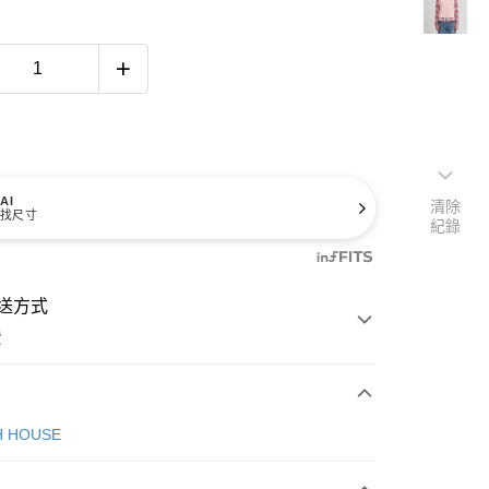
AI
清除
找尺寸
紀錄
送方式
費
次付款
H HOUSE
付款