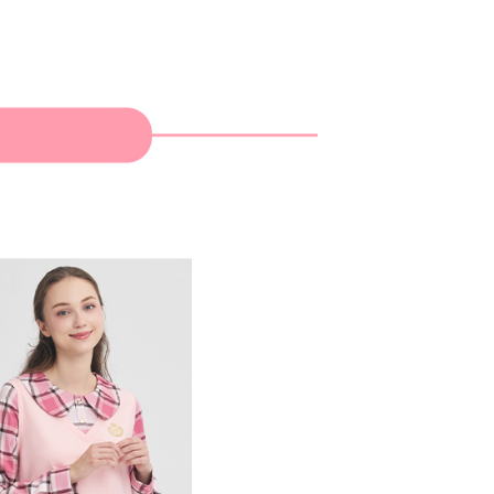
：結帳手續完成當下不需立刻繳費，但若您需要取消訂單，請聯
貨付款
的店家。未經商家同意取消之訂單仍視為有效，需透過AFTEE
繳納相關費用。
否成功請以「AFTEE先享後付 」之結帳頁面顯示為準，若有關於
功／繳費後需取消欲退款等相關疑問，請聯繫「AFTEE先享後
爾富取貨
援中心」
https://netprotections.freshdesk.com/support/home
項】
付款
恩沛科技股份有限公司提供之「AFTEE先享後付」服務完成之
依本服務之必要範圍內提供個人資料，並將交易相關給付款項請
讓予恩沛科技股份有限公司。
個人資料處理事宜，請瀏覽以下網址：
1取貨
ee.tw/terms/#terms3
年的使用者請事先徵得法定代理人或監護人之同意方可使用
E先享後付」，若未經同意申辦者引起之損失，本公司不負相關責
AFTEE先享後付」時，將依據個別帳號之用戶狀況，依本公司
核予不同之上限額度；若仍有額度不足之情形，本公司將視審查
用戶進行身份認證。
一人註冊多個帳號或使用他人資訊註冊。若發現惡意使用之情
科技股份有限公司將有權停止該用戶之使用額度並採取法律行