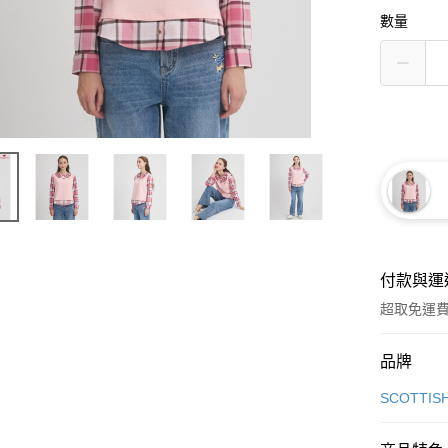
數量
付款與運
超取免運
付款方式
品牌
信用卡一
SCOTTIS
超商取貨