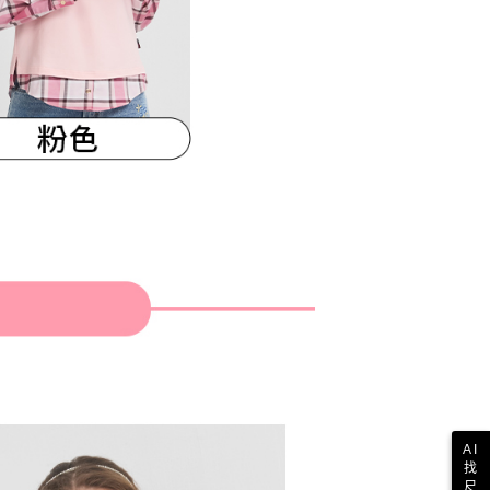
AI
找
尺