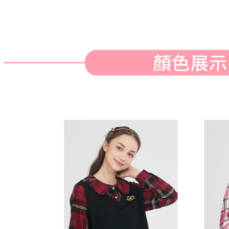
※ 請注意
萊爾富取
絡購買商品
先享後付
免運費
※ 交易是
是否繳費成
付款後萊
付客戶支
免運費
【注意事
7-11取貨
１．透過由
交易，需
免運費
求債權轉
２．關於
付款後7-1
https://aft
免運費
３．未成
「AFTE
宅配
任。
４．使用「
免運費
即時審查
結果請求
離島宅配
５．嚴禁
免運費
形，恩沛
動。