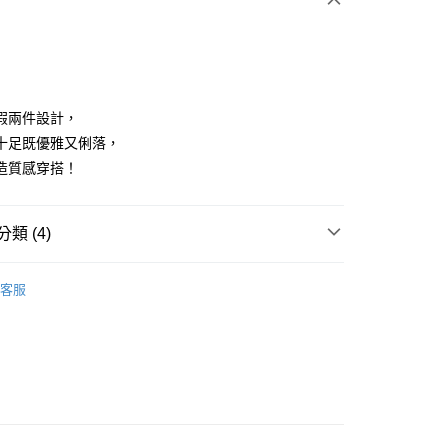
假兩件設計，
十足既優雅又俐落，
造質感穿搭！
享後付
FTEE先享後付」】
類 (4)
先享後付是「在收到商品之後才付款」的支付方式。 讓您購物簡單
心！
：不需註冊會員、不需綁卡、不需儲值。
ISH HOUSE
上衣｜造型上衣
：只要手機號碼，簡訊認證，即可結帳。
客服
：先確認商品／服務後，再付款。
上衣
襯衫
付款
ISH HOUSE
🌸 26春夏單品
EE先享後付」結帳流程】
方式選擇「AFTEE先享後付」後，將跳轉至「AFTEE先享後
春夏新品
🎀SCOTTISH HOUSE
頁面，進行簡訊認證並確認金額後，即可完成結帳。
家取貨
成立數日內，您將收到繳費通知簡訊。
費通知簡訊後14天內，點擊此簡訊中的連結，可透過四大超商
網路銀行／等多元方式進行付款，方視為交易完成。