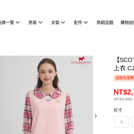
品牌一覽
男裝
女裝
配件
熱銷話題
購物說
【SCO
上衣 CJ
超取免運費
NT$2,
NT$3,980
尺寸
S