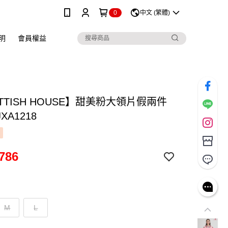
0
中文 (繁體)
明
會員權益
TTISH HOUSE】甜美粉大領片假兩件
XA1218
786
M
L