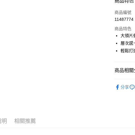
商品特色
LINE Pay
商品編號
Apple Pay
11487774
商品特色
街口支付
大領片
悠遊付
層次感
輕鬆打
AFTEE先
相關說明
【關於「A
ATM付款
商品相關分
AFTEE
便利好安
１．簡單
🎀 SCOTT
２．便利
分享
運送方式
▶女裝
３．安心
全家取貨
🎀 SCOTT
【「AFT
免運費
１．於結帳
🌸2026 
付」結帳
付款後全
２．訂單
說明
相關推薦
３．收到繳
免運費
／ATM／