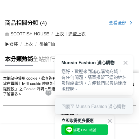
商品相關分類 (4)
查看全部
🎀 SCOTTISH HOUSE
上衣｜造型上衣
▶女裝
上衣
長袖T恤
本分類熱銷
全站排行
Munsin Fashion 滿心購物
您好，歡迎來到滿心購物商城！
有任何問題，請直接留下您的姓名
本網站中使用 cookie，欲查詢有關本網站使用 cookie 方式之詳情，及若您不希
及聯絡電話，方便我們以最快速度
熱門標籤
望在電腦上使用 cookie 時應如何變更電腦的 cookie 設定，請參閱本網站「
隱私
處理喔~
權條款
」之 Cookie 聲明。您繼續使用本網站即表示您同意本公司得按本網站使
用條款之 Cookie 聲明使用 cookie。
了解更多 >
回覆至 Munsin Fashion 滿心購物
我知道了
立即取得更多優惠
綁定 LINE 帳號