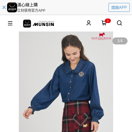
滿心線上購
開啟APP
立刻使用官方APP
0
1
/
4