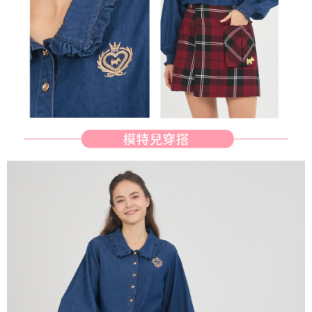
免運費
https://aftee.tw/terms/#terms3
３．未成年的使用者請事先徵得法定代理人或監護人之同意方可使用
宅配
「AFTEE先享後付」，若未經同意申辦者引起之損失，本公司不負相關責
任。
免運費
４．使用「AFTEE先享後付」時，將依據個別帳號之用戶狀況，依本公司即
時審查核予不同之上限額度；若仍有額度不足之情形，本公司將視審查結果
離島宅配
請求用戶進行身份認證。
免運費
５．嚴禁一人註冊多個帳號或使用他人資訊註冊。若發現惡意使用之情形，
恩沛科技股份有限公司將有權停止該用戶之使用額度並採取法律行動。