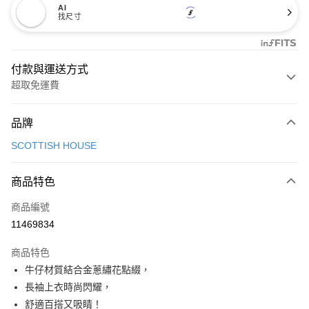
AI
找尺寸
付款與運送方式
超取免運費
付款方式
品牌
信用卡一次付款
SCOTTISH HOUSE
超商取貨付款
商品特色
LINE Pay
商品編號
Apple Pay
11469834
街口支付
商品特色
悠遊付
牛仔材質結合金蔥繡花點綴，
AFTEE先享後付
長袖上衣時尚閃耀，
相關說明
舒適百搭又吸睛！