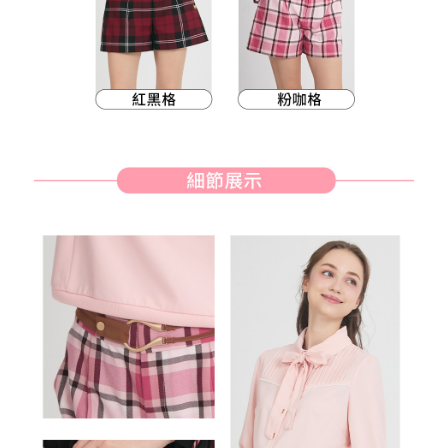
客戶支援中心」
https://netprotections.freshdesk.com/support/home
7-11取貨付款
【注意事項】
１．透過由恩沛科技股份有限公司提供之「AFTEE先享後付」服務完成之交
免運費
易，需依本服務之必要範圍內提供個人資料，並將交易相關給付款項請求債
權轉讓予恩沛科技股份有限公司。
付款後7-11取貨
２．關於個人資料處理事宜，請瀏覽以下網址：
免運費
https://aftee.tw/terms/#terms3
３．未成年的使用者請事先徵得法定代理人或監護人之同意方可使用
宅配
「AFTEE先享後付」，若未經同意申辦者引起之損失，本公司不負相關責
任。
免運費
４．使用「AFTEE先享後付」時，將依據個別帳號之用戶狀況，依本公司即
時審查核予不同之上限額度；若仍有額度不足之情形，本公司將視審查結果
離島宅配
請求用戶進行身份認證。
免運費
５．嚴禁一人註冊多個帳號或使用他人資訊註冊。若發現惡意使用之情形，
恩沛科技股份有限公司將有權停止該用戶之使用額度並採取法律行動。