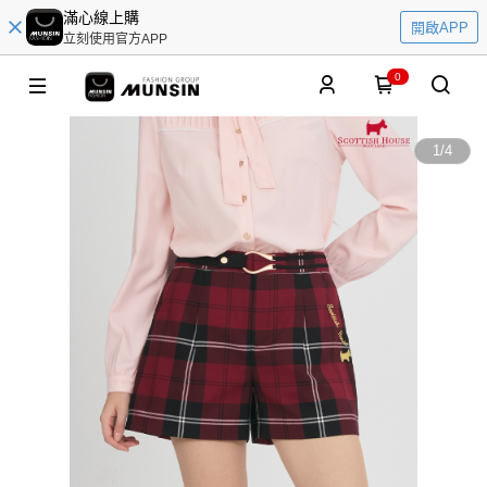
滿心線上購
開啟APP
立刻使用官方APP
0
1
/
4