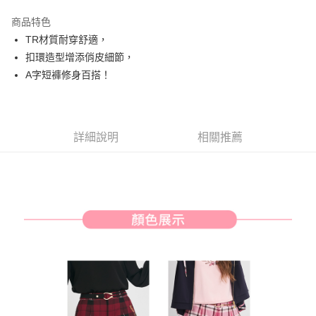
街口支付
商品特色
悠遊付
TR材質耐穿舒適，
AFTEE先享後付
扣環造型增添俏皮細節，
相關說明
A字短褲修身百搭！
【關於「AFTEE先享後付」】
ATM付款
AFTEE先享後付是「在收到商品之後才付款」的支付方式。 讓您購物簡單
便利好安心！
１．簡單：不需註冊會員、不需綁卡、不需儲值。
運送方式
詳細說明
相關推薦
２．便利：只要手機號碼，簡訊認證，即可結帳。
３．安心：先確認商品／服務後，再付款。
全家取貨付款
免運費
【「AFTEE先享後付」結帳流程】
１．於結帳方式選擇「AFTEE先享後付」後，將跳轉至「AFTEE先享後付」
付款後全家取貨
結帳頁面，進行簡訊認證並確認金額後，即可完成結帳。
２．訂單成立數日內，您將收到繳費通知簡訊。
免運費
３．收到繳費通知簡訊後14天內，點擊此簡訊中的連結，可透過四大超商／
ATM／網路銀行／等多元方式進行付款，方視為交易完成。
萊爾富取貨付款
※ 請注意：結帳手續完成當下不需立刻繳費，但若您需要取消訂單，請聯絡
免運費
購買商品的店家。未經商家同意取消之訂單仍視為有效，需透過AFTEE先享
後付繳納相關費用。
付款後萊爾富取貨
※ 交易是否成功請以「AFTEE先享後付 」之結帳頁面顯示為準，若有關於
是否繳費成功／繳費後需取消欲退款等相關疑問，請聯繫「AFTEE先享後付
免運費