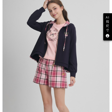
AI
找
尺
寸