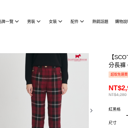
品牌一覽
男裝
女裝
配件
熱銷話題
購物說
【SCO
分長褲 C
超取免運費
NT$2,
NT$4,280
紅黑格
尺寸