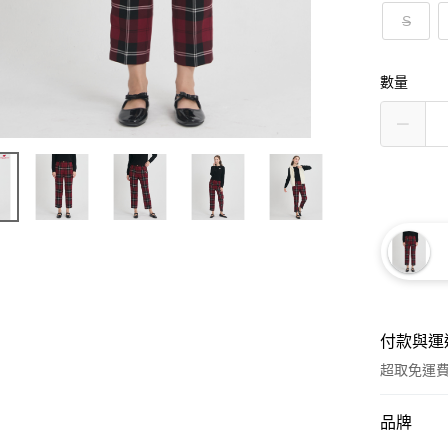
S
數量
付款與運
超取免運
付款方式
品牌