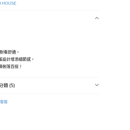
次付款
H HOUSE
付款
質耐看舒適，
蓋設計增添細節感，
褲俐落百搭！
享後付
FTEE先享後付」】
類 (5)
先享後付是「在收到商品之後才付款」的支付方式。 讓您購物簡單
心！
：不需註冊會員、不需綁卡、不需儲值。
ISH HOUSE
下著｜褲裝
：只要手機號碼，簡訊認證，即可結帳。
客服
：先確認商品／服務後，再付款。
褲裝
長褲
付款
ISH HOUSE
🌸 本季格色・繽紛登場
EE先享後付」結帳流程】
方式選擇「AFTEE先享後付」後，將跳轉至「AFTEE先享後
ISH HOUSE
🌸 26春夏單品
頁面，進行簡訊認證並確認金額後，即可完成結帳。