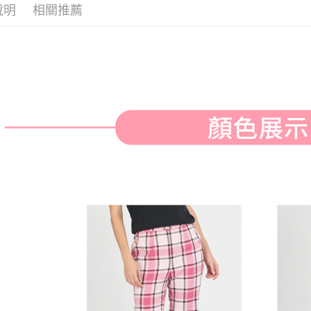
付款後全
２．訂單
說明
相關推薦
🌸2026 
３．收到繳
免運費
／ATM／
※ 請注意
萊爾富取
絡購買商品
先享後付
免運費
※ 交易是
是否繳費成
付款後萊
付客戶支
免運費
【注意事
7-11取貨
１．透過由
交易，需
免運費
求債權轉
２．關於
付款後7-1
https://aft
免運費
３．未成
「AFTE
宅配
任。
４．使用「
免運費
即時審查
結果請求
離島宅配
５．嚴禁
免運費
形，恩沛
動。