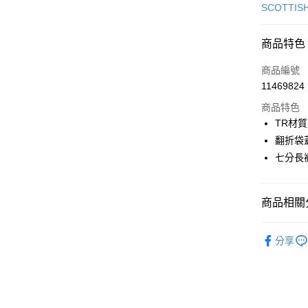
信用卡一
SCOTTIS
超商取貨
商品特色
LINE Pay
商品編號
Apple Pay
11469824
商品特色
街口支付
TR材
悠遊付
翻折袋
七分長
AFTEE先
相關說明
【關於「A
ATM付款
商品相關分
AFTEE
便利好安
１．簡單
🎀 SCOTT
２．便利
分享
運送方式
▶女裝
３．安心
全家取貨
🎀 SCOTT
【「AFT
免運費
１．於結帳
🎀 SCOTT
付」結帳