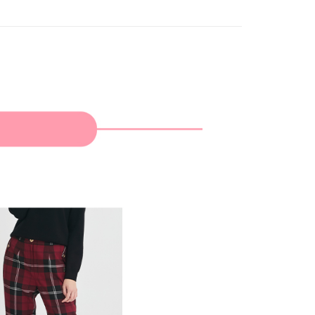
家取貨
成立數日內，您將收到繳費通知簡訊。
春夏新品
🎀SCOTTISH HOUSE
費通知簡訊後14天內，點擊此簡訊中的連結，可透過四大超商
網路銀行／等多元方式進行付款，方視為交易完成。
：結帳手續完成當下不需立刻繳費，但若您需要取消訂單，請聯
貨付款
的店家。未經商家同意取消之訂單仍視為有效，需透過AFTEE
繳納相關費用。
否成功請以「AFTEE先享後付 」之結帳頁面顯示為準，若有關於
功／繳費後需取消欲退款等相關疑問，請聯繫「AFTEE先享後
爾富取貨
援中心」
https://netprotections.freshdesk.com/support/home
項】
付款
恩沛科技股份有限公司提供之「AFTEE先享後付」服務完成之
依本服務之必要範圍內提供個人資料，並將交易相關給付款項請
讓予恩沛科技股份有限公司。
個人資料處理事宜，請瀏覽以下網址：
1取貨
ee.tw/terms/#terms3
年的使用者請事先徵得法定代理人或監護人之同意方可使用
E先享後付」，若未經同意申辦者引起之損失，本公司不負相關責
AFTEE先享後付」時，將依據個別帳號之用戶狀況，依本公司
核予不同之上限額度；若仍有額度不足之情形，本公司將視審查
用戶進行身份認證。
一人註冊多個帳號或使用他人資訊註冊。若發現惡意使用之情
科技股份有限公司將有權停止該用戶之使用額度並採取法律行