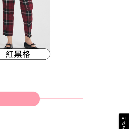
AI
找
尺