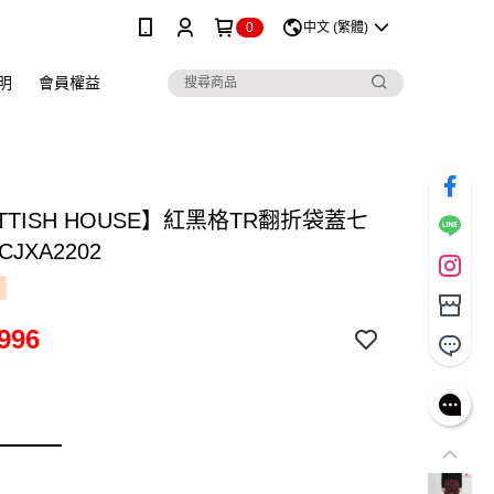
0
中文 (繁體)
明
會員權益
TTISH HOUSE】紅黑格TR翻折袋蓋七
JXA2202
996