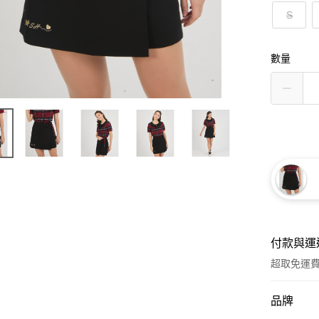
S
數量
付款與運
超取免運
付款方式
品牌