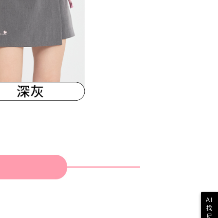
AI
找
尺