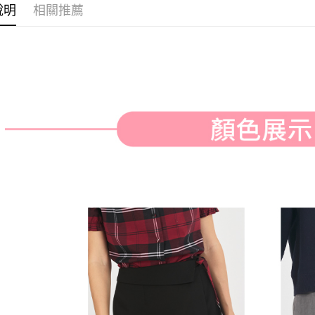
付款後全
２．訂單
說明
相關推薦
３．收到繳
免運費
／ATM／
※ 請注意
萊爾富取
絡購買商品
先享後付
免運費
※ 交易是
是否繳費成
付款後萊
付客戶支
免運費
【注意事
7-11取貨
１．透過由
交易，需
免運費
求債權轉
２．關於
付款後7-1
https://aft
免運費
３．未成
「AFTE
宅配
任。
４．使用「
免運費
即時審查
結果請求
離島宅配
５．嚴禁
免運費
形，恩沛
動。