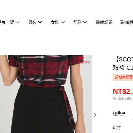
品牌一覽
男裝
女裝
配件
熱銷話題
購物說
【SCO
短裙 CJ
超取免運費
NT$2,
NT$3,580
經典黑
尺寸