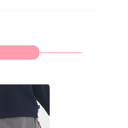
家取貨
成立數日內，您將收到繳費通知簡訊。
費通知簡訊後14天內，點擊此簡訊中的連結，可透過四大超商
網路銀行／等多元方式進行付款，方視為交易完成。
：結帳手續完成當下不需立刻繳費，但若您需要取消訂單，請聯
貨付款
的店家。未經商家同意取消之訂單仍視為有效，需透過AFTEE
繳納相關費用。
否成功請以「AFTEE先享後付 」之結帳頁面顯示為準，若有關於
功／繳費後需取消欲退款等相關疑問，請聯繫「AFTEE先享後
爾富取貨
援中心」
https://netprotections.freshdesk.com/support/home
項】
付款
恩沛科技股份有限公司提供之「AFTEE先享後付」服務完成之
依本服務之必要範圍內提供個人資料，並將交易相關給付款項請
讓予恩沛科技股份有限公司。
個人資料處理事宜，請瀏覽以下網址：
1取貨
ee.tw/terms/#terms3
年的使用者請事先徵得法定代理人或監護人之同意方可使用
E先享後付」，若未經同意申辦者引起之損失，本公司不負相關責
AFTEE先享後付」時，將依據個別帳號之用戶狀況，依本公司
核予不同之上限額度；若仍有額度不足之情形，本公司將視審查
用戶進行身份認證。
一人註冊多個帳號或使用他人資訊註冊。若發現惡意使用之情
科技股份有限公司將有權停止該用戶之使用額度並採取法律行