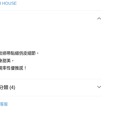
次付款
H HOUSE
付款
紋綁帶點綴俏皮細節，
身甜美，
現率性優雅感！
享後付
FTEE先享後付」】
類 (4)
先享後付是「在收到商品之後才付款」的支付方式。 讓您購物簡單
心！
：不需註冊會員、不需綁卡、不需儲值。
ISH HOUSE
下著｜裙裝
：只要手機號碼，簡訊認證，即可結帳。
客服
：先確認商品／服務後，再付款。
裙裝
短裙
付款
ISH HOUSE
🌸 26春夏單品
EE先享後付」結帳流程】
方式選擇「AFTEE先享後付」後，將跳轉至「AFTEE先享後
春夏新品
🎀SCOTTISH HOUSE
頁面，進行簡訊認證並確認金額後，即可完成結帳。