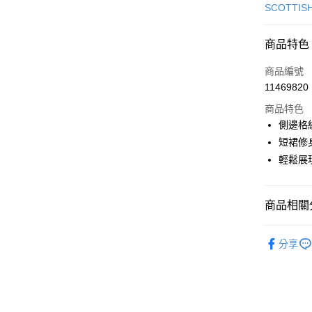
信用卡一
SCOTTIS
超商取貨
商品特色
LINE Pay
商品編號
Apple Pay
11469820
商品特色
街口支付
側邊格
悠遊付
短裙修
輕鬆展
AFTEE先
相關說明
【關於「A
ATM付款
商品相關分
AFTEE
便利好安
１．簡單
🎀 SCOTT
２．便利
分享
運送方式
▶女裝
３．安心
全家取貨
🎀 SCOTT
【「AFT
免運費
１．於結帳
🌸2026 
付」結帳