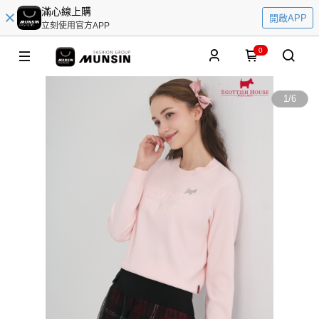
滿心線上購
開啟APP
立刻使用官方APP
0
1
/
6