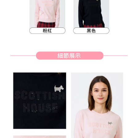
客戶支援中心」
https://netprotections.freshdesk.com/support/home
7-11取貨付款
【注意事項】
１．透過由恩沛科技股份有限公司提供之「AFTEE先享後付」服務完成之交
免運費
易，需依本服務之必要範圍內提供個人資料，並將交易相關給付款項請求債
權轉讓予恩沛科技股份有限公司。
付款後7-11取貨
２．關於個人資料處理事宜，請瀏覽以下網址：
免運費
https://aftee.tw/terms/#terms3
３．未成年的使用者請事先徵得法定代理人或監護人之同意方可使用
宅配
「AFTEE先享後付」，若未經同意申辦者引起之損失，本公司不負相關責
任。
免運費
４．使用「AFTEE先享後付」時，將依據個別帳號之用戶狀況，依本公司即
時審查核予不同之上限額度；若仍有額度不足之情形，本公司將視審查結果
離島宅配
請求用戶進行身份認證。
免運費
５．嚴禁一人註冊多個帳號或使用他人資訊註冊。若發現惡意使用之情形，
恩沛科技股份有限公司將有權停止該用戶之使用額度並採取法律行動。