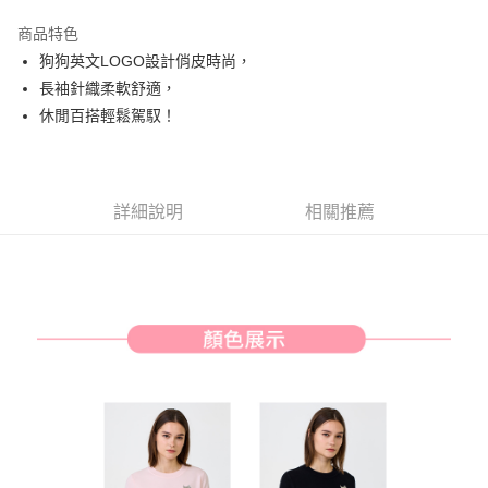
街口支付
商品特色
悠遊付
狗狗英文LOGO設計俏皮時尚，
AFTEE先享後付
長袖針織柔軟舒適，
相關說明
休閒百搭輕鬆駕馭！
【關於「AFTEE先享後付」】
ATM付款
AFTEE先享後付是「在收到商品之後才付款」的支付方式。 讓您購物簡單
便利好安心！
１．簡單：不需註冊會員、不需綁卡、不需儲值。
運送方式
詳細說明
相關推薦
２．便利：只要手機號碼，簡訊認證，即可結帳。
３．安心：先確認商品／服務後，再付款。
全家取貨付款
免運費
【「AFTEE先享後付」結帳流程】
１．於結帳方式選擇「AFTEE先享後付」後，將跳轉至「AFTEE先享後付」
付款後全家取貨
結帳頁面，進行簡訊認證並確認金額後，即可完成結帳。
２．訂單成立數日內，您將收到繳費通知簡訊。
免運費
３．收到繳費通知簡訊後14天內，點擊此簡訊中的連結，可透過四大超商／
ATM／網路銀行／等多元方式進行付款，方視為交易完成。
萊爾富取貨付款
※ 請注意：結帳手續完成當下不需立刻繳費，但若您需要取消訂單，請聯絡
免運費
購買商品的店家。未經商家同意取消之訂單仍視為有效，需透過AFTEE先享
後付繳納相關費用。
付款後萊爾富取貨
※ 交易是否成功請以「AFTEE先享後付 」之結帳頁面顯示為準，若有關於
是否繳費成功／繳費後需取消欲退款等相關疑問，請聯繫「AFTEE先享後付
免運費