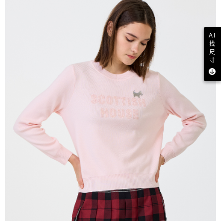
AI
找
尺
寸