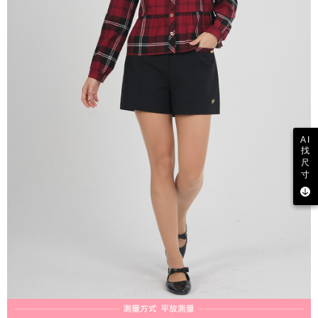
AI
找
尺
寸