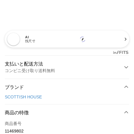
AI
找尺寸
支払いと配送方法
コンビニ受け取り送料無料
お支払い方法
ブランド
クレジットカード1回払い
SCOTTISH HOUSE
コンビニ店頭代金引換
LINE Pay
商品の特徴
Apple Pay
商品番号
11469802