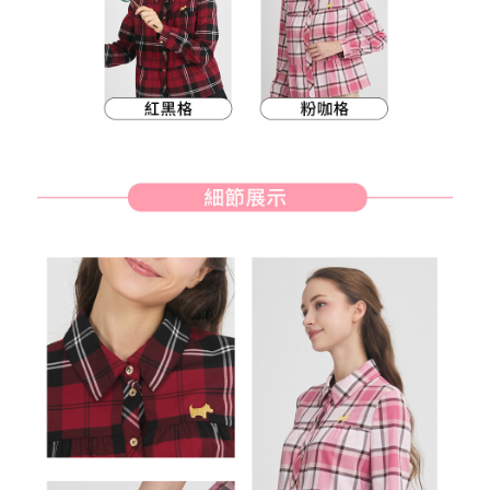
約商品や商品到着日が比較的遅い商品）。そのため、商品到着の有無に関
7-11取貨付款
わらず、AFTEEで指定された期限内にお支払いください。
送料無料
二、支払い限度額
付款後7-11取貨
1.初回 AFTEEを ご利用の際に、認証結果及び当社の審査の結果に基づ
き、限度額が設定されます。
送料無料
2.決済金額は最低NT$20です。
3.現在、台湾の会員のみご利用いただけます。
宅配
三、利用規約「AFTEE代金後払い」（以下当サービスという）はネットプ
送料無料
ロテクションズ（以下 AFTEE という）が提供し、AFTEEが代金を徴収し
ます。当サービスご利用の際に提供しなければならない個人情報（注文者
離島宅配
の氏名、電話番号、受取人の氏名、電話番号、受取人住所を含むがこれに
送料無料
限らない）は、AFTEEに渡され当サービスで必要な範囲内で利用されま
す。AFTEEの個人情報の収集、処理、利用について、詳細はAFTEE公式ホ
ームページの『個人情報の収集、処理及び利用に関する声明』をご参照く
ださい（
https://aftee.tw/privacypolicy/
）。
AFTEEの初回ご利用の際に、審査を通過すれば、最高額がNT$10,000にな
ります。支払い期限を過ぎた場合、その金額に基づいて年利20%の遅延滞
納金が加算されます。未成年の利用者は、事前に法定代理人または後見人
の同意を得ればAFTEEをご利用いただけます。
個人情報の処理、利用について疑問がある、または関連する法律の権利を