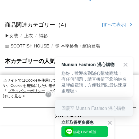
商品関連カテゴリー（4）
[すべて表示]
▶女裝
上衣
襯衫
🎀 SCOTTISH HOUSE
🌸 本季格色・繽紛登場
本カテゴリーの人気商品
サイト全体のランキング
Munsin Fashion 滿心購物
您好，歡迎來到滿心購物商城！
有任何問題，請直接留下您的姓名
当サイトではCookieを使用しています。当サイトのCookie使用に関する詳細
及聯絡電話，方便我們以最快速度
人気タグ
や、Cookieを無効にしたい場合のブラウザでの設定方法については、当サイト
處理喔~
「
プライバシーポリシー
」のCookieポリシーをご参照ください。お客さま
が、当サイトを引き続き使用される場合、当社がサイト利用規約のCookieポリ
詳しく見る >
シーに基づいてCookieを使用することに同意したものとみなします。
回覆至 Munsin Fashion 滿心購物
分かりました
立即取得更多優惠
綁定 LINE 帳號