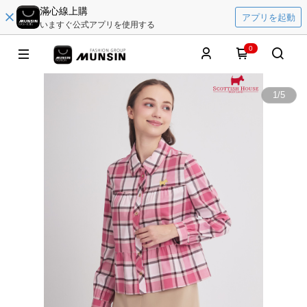
滿心線上購
アプリを起動
いますぐ公式アプリを使用する
0
1
/
5