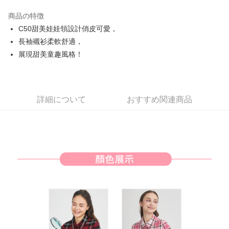
JKOPAY
商品の特徴
Easy Wallet
C50甜美娃娃領設計俏皮可愛，
AFTEE代金後払い
長袖襯衫柔軟舒適，
説明
展現甜美童趣風格！
一、 AFTEE代金後払いについて
ATM払い
1.お支払い方法でAFTEE代金後払いを選択すると、携帯電話認証ウィンド
ウが表示されます。
2.SMSで認証してお支払い手続を進めてください。
配送方法
詳細について
おすすめ関連商品
3.注文するときのお支払いは不要です。商品はご指定の住所に配送されま
す。
全家取貨付款
4.ご注文が完了すると、携帯に支払い通知のSMSが届きます。アプリ会員
送料無料
の場合は、AFTEE アプリプッシュ通知が届きます。
5.商品受け取り時のお支払いは不要です。商品を確かめてから、SMSまた
付款後全家取貨
はアプリの通知に従って、4大コンビニ、またはATM/オンラインバンキン
グでお支払いください。
送料無料
代金納付期限は最短で 14 日以内ですので、ご注意ください。AFTEE アプ
萊爾富取貨付款
リをダウンロードして AFTEE 会員になるとお支払い期限を最長 45 日以内
送料無料
まで延長できます。
付款後萊爾富取貨
お支払期限は、ショップが請求した期日と、AFTEEで延長できる日数をも
とに計算されます。AFTEEで注文すると、商品を受け取るまで支払い期限
送料無料
を延長できますが、商品を期限内に受け取れない場合があります（例：予