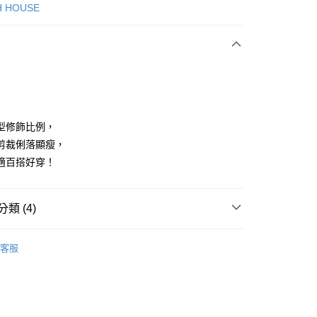
次付款
H HOUSE
付款
型修飾比例，
剪裁俐落顯瘦，
適百搭好穿！
享後付
FTEE先享後付」】
類 (4)
先享後付是「在收到商品之後才付款」的支付方式。 讓您購物簡單
心！
：不需註冊會員、不需綁卡、不需儲值。
ISH HOUSE
下著｜褲裝
：只要手機號碼，簡訊認證，即可結帳。
客服
：先確認商品／服務後，再付款。
褲裝
長褲
付款
ISH HOUSE
🌸 26春夏單品
EE先享後付」結帳流程】
方式選擇「AFTEE先享後付」後，將跳轉至「AFTEE先享後
春夏新品
🎀SCOTTISH HOUSE
頁面，進行簡訊認證並確認金額後，即可完成結帳。