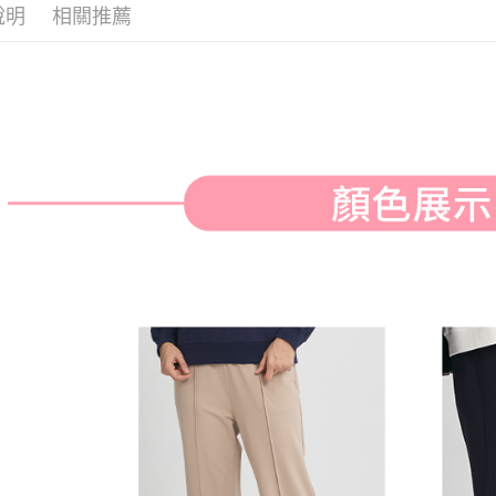
付款後全
２．訂單
說明
相關推薦
３．收到繳
免運費
／ATM／
※ 請注意
萊爾富取
絡購買商品
先享後付
免運費
※ 交易是
是否繳費成
付款後萊
付客戶支
免運費
【注意事
7-11取貨
１．透過由
交易，需
免運費
求債權轉
２．關於
付款後7-1
https://aft
免運費
３．未成
「AFTE
宅配
任。
４．使用「
免運費
即時審查
結果請求
離島宅配
５．嚴禁
免運費
形，恩沛
動。