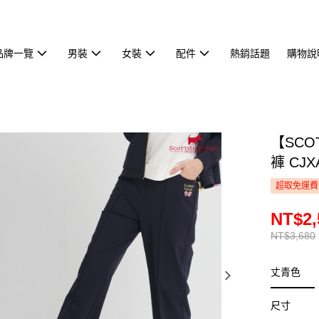
品牌一覽
男裝
女裝
配件
熱銷話題
購物說
【SCO
褲 CJX
超取免運費
NT$2,
NT$3,680
丈青色
尺寸