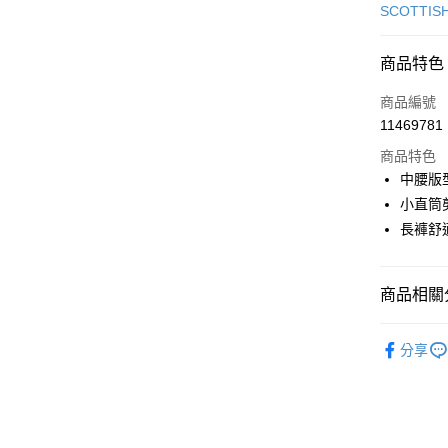
信用卡一
SCOTTIS
超商取貨
商品特色
LINE Pay
商品編號
Apple Pay
11469781
商品特色
街口支付
中腰版
悠遊付
小直筒
長褲舒
AFTEE先
相關說明
【關於「A
ATM付款
商品相關分
AFTEE
便利好安
１．簡單
🎀 SCOTT
２．便利
分享
運送方式
▶女裝
３．安心
全家取貨
🎀 SCOTT
【「AFT
免運費
１．於結帳
🌸2026 
付」結帳