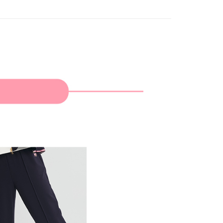
家取貨
成立數日內，您將收到繳費通知簡訊。
費通知簡訊後14天內，點擊此簡訊中的連結，可透過四大超商
網路銀行／等多元方式進行付款，方視為交易完成。
：結帳手續完成當下不需立刻繳費，但若您需要取消訂單，請聯
貨付款
的店家。未經商家同意取消之訂單仍視為有效，需透過AFTEE
繳納相關費用。
否成功請以「AFTEE先享後付 」之結帳頁面顯示為準，若有關於
功／繳費後需取消欲退款等相關疑問，請聯繫「AFTEE先享後
爾富取貨
援中心」
https://netprotections.freshdesk.com/support/home
項】
付款
恩沛科技股份有限公司提供之「AFTEE先享後付」服務完成之
依本服務之必要範圍內提供個人資料，並將交易相關給付款項請
讓予恩沛科技股份有限公司。
個人資料處理事宜，請瀏覽以下網址：
1取貨
ee.tw/terms/#terms3
年的使用者請事先徵得法定代理人或監護人之同意方可使用
E先享後付」，若未經同意申辦者引起之損失，本公司不負相關責
AFTEE先享後付」時，將依據個別帳號之用戶狀況，依本公司
核予不同之上限額度；若仍有額度不足之情形，本公司將視審查
用戶進行身份認證。
一人註冊多個帳號或使用他人資訊註冊。若發現惡意使用之情
科技股份有限公司將有權停止該用戶之使用額度並採取法律行