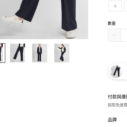
S
數量
付款與運
超取免運
付款方式
品牌