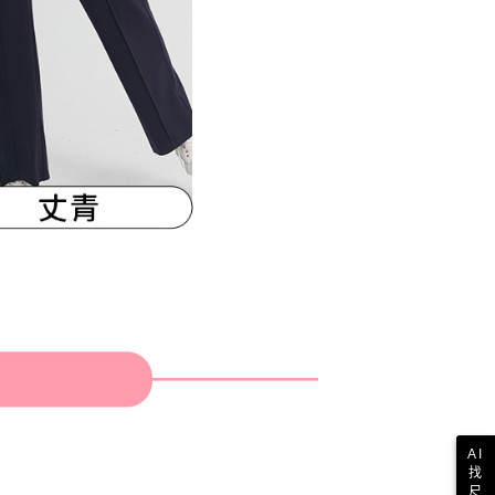
AI
找
尺