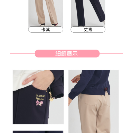
約商品や商品到着日が比較的遅い商品）。そのため、商品到着の有無に関
7-11取貨付款
わらず、AFTEEで指定された期限内にお支払いください。
送料無料
二、支払い限度額
付款後7-11取貨
1.初回 AFTEEを ご利用の際に、認証結果及び当社の審査の結果に基づ
き、限度額が設定されます。
送料無料
2.決済金額は最低NT$20です。
3.現在、台湾の会員のみご利用いただけます。
宅配
三、利用規約「AFTEE代金後払い」（以下当サービスという）はネットプ
送料無料
ロテクションズ（以下 AFTEE という）が提供し、AFTEEが代金を徴収し
ます。当サービスご利用の際に提供しなければならない個人情報（注文者
離島宅配
の氏名、電話番号、受取人の氏名、電話番号、受取人住所を含むがこれに
送料無料
限らない）は、AFTEEに渡され当サービスで必要な範囲内で利用されま
す。AFTEEの個人情報の収集、処理、利用について、詳細はAFTEE公式ホ
ームページの『個人情報の収集、処理及び利用に関する声明』をご参照く
ださい（
https://aftee.tw/privacypolicy/
）。
AFTEEの初回ご利用の際に、審査を通過すれば、最高額がNT$10,000にな
ります。支払い期限を過ぎた場合、その金額に基づいて年利20%の遅延滞
納金が加算されます。未成年の利用者は、事前に法定代理人または後見人
の同意を得ればAFTEEをご利用いただけます。
個人情報の処理、利用について疑問がある、または関連する法律の権利を