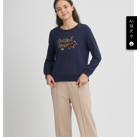
AI
找
尺
寸