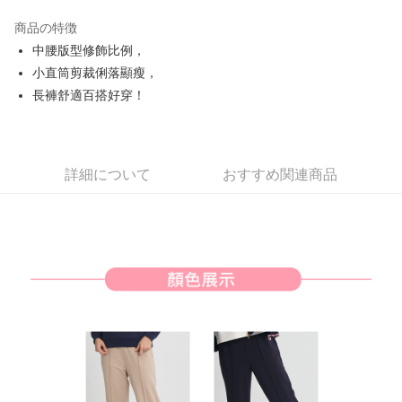
JKOPAY
商品の特徴
Easy Wallet
中腰版型修飾比例，
AFTEE代金後払い
小直筒剪裁俐落顯瘦，
説明
長褲舒適百搭好穿！
一、 AFTEE代金後払いについて
ATM払い
1.お支払い方法でAFTEE代金後払いを選択すると、携帯電話認証ウィンド
ウが表示されます。
2.SMSで認証してお支払い手続を進めてください。
配送方法
詳細について
おすすめ関連商品
3.注文するときのお支払いは不要です。商品はご指定の住所に配送されま
す。
全家取貨付款
4.ご注文が完了すると、携帯に支払い通知のSMSが届きます。アプリ会員
送料無料
の場合は、AFTEE アプリプッシュ通知が届きます。
5.商品受け取り時のお支払いは不要です。商品を確かめてから、SMSまた
付款後全家取貨
はアプリの通知に従って、4大コンビニ、またはATM/オンラインバンキン
グでお支払いください。
送料無料
代金納付期限は最短で 14 日以内ですので、ご注意ください。AFTEE アプ
萊爾富取貨付款
リをダウンロードして AFTEE 会員になるとお支払い期限を最長 45 日以内
送料無料
まで延長できます。
付款後萊爾富取貨
お支払期限は、ショップが請求した期日と、AFTEEで延長できる日数をも
とに計算されます。AFTEEで注文すると、商品を受け取るまで支払い期限
送料無料
を延長できますが、商品を期限内に受け取れない場合があります（例：予