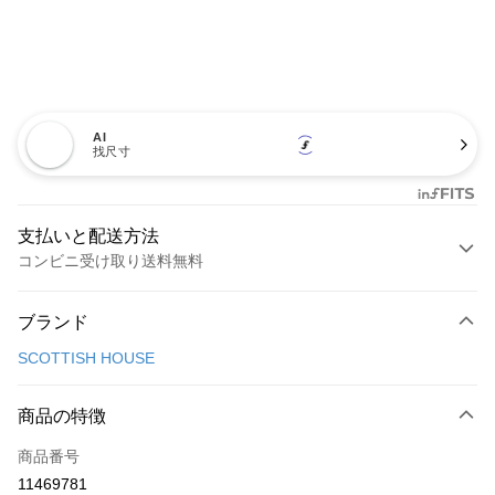
AI
找尺寸
支払いと配送方法
コンビニ受け取り送料無料
お支払い方法
ブランド
クレジットカード1回払い
SCOTTISH HOUSE
コンビニ店頭代金引換
LINE Pay
商品の特徴
Apple Pay
商品番号
11469781