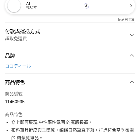
AI
找尺寸
付款與運送方式
超取免運費
付款方式
品牌
信用卡一次付款
ココディール
超商取貨付款
商品特色
LINE Pay
商品編號
Apple Pay
11460935
街口支付
商品特色
悠遊付
穿上即可展現 中性率性氛圍 的寬版長褲。
AFTEE先享後付
布料兼具挺度與垂墜感，線條自然筆直下落，打造符合當季氛圍
相關說明
的 時髦感單品。