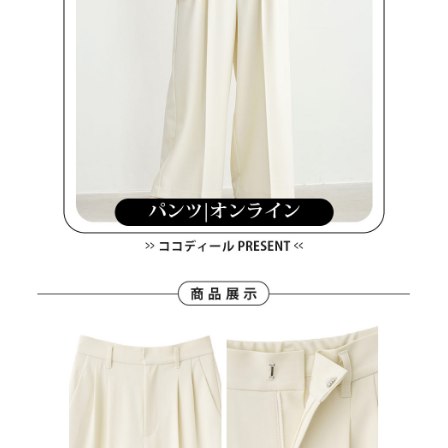
免運費
https://aftee.tw/terms/#terms3
３．未成年的使用者請事先徵得法定代理人或監護人之同意方可使用
宅配
「AFTEE先享後付」，若未經同意申辦者引起之損失，本公司不負相關責
任。
免運費
４．使用「AFTEE先享後付」時，將依據個別帳號之用戶狀況，依本公司即
時審查核予不同之上限額度；若仍有額度不足之情形，本公司將視審查結果
離島宅配
請求用戶進行身份認證。
免運費
５．嚴禁一人註冊多個帳號或使用他人資訊註冊。若發現惡意使用之情形，
恩沛科技股份有限公司將有權停止該用戶之使用額度並採取法律行動。