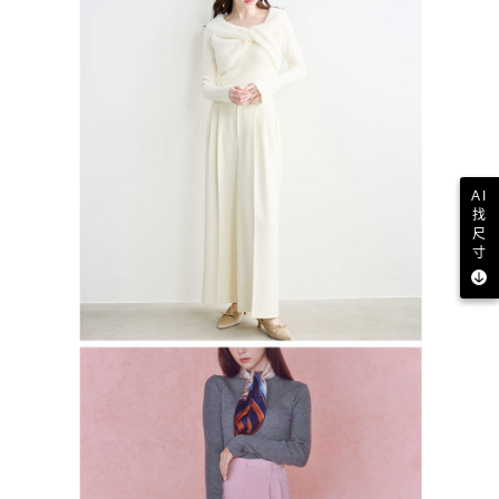
AI
找
尺
寸