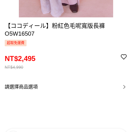
【ココディール】粉紅色毛呢寬版長褲
O5W16507
超取免運費
NT$2,495
NT$4,990
請選擇商品選項