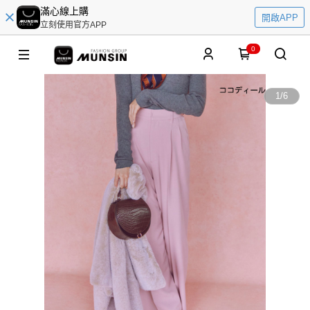
滿心線上購
開啟APP
立刻使用官方APP
0
1
/
6