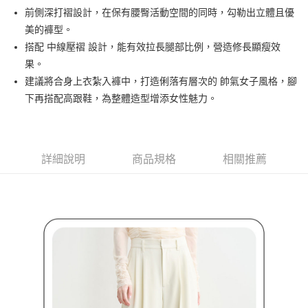
【關於「AFTEE先享後付」】
前側深打褶設計，在保有腰臀活動空間的同時，勾勒出立體且優
ATM付款
AFTEE先享後付是「在收到商品之後才付款」的支付方式。 讓您購物簡單
美的褲型。
便利好安心！
１．簡單：不需註冊會員、不需綁卡、不需儲值。
搭配 中線壓褶 設計，能有效拉長腿部比例，營造修長顯瘦效
運送方式
２．便利：只要手機號碼，簡訊認證，即可結帳。
果。
３．安心：先確認商品／服務後，再付款。
全家取貨付款
建議將合身上衣紮入褲中，打造俐落有層次的 帥氣女子風格，腳
免運費
【「AFTEE先享後付」結帳流程】
下再搭配高跟鞋，為整體造型增添女性魅力。
１．於結帳方式選擇「AFTEE先享後付」後，將跳轉至「AFTEE先享後付」
付款後全家取貨
結帳頁面，進行簡訊認證並確認金額後，即可完成結帳。
２．訂單成立數日內，您將收到繳費通知簡訊。
免運費
３．收到繳費通知簡訊後14天內，點擊此簡訊中的連結，可透過四大超商／
ATM／網路銀行／等多元方式進行付款，方視為交易完成。
詳細說明
商品規格
相關推薦
萊爾富取貨付款
※ 請注意：結帳手續完成當下不需立刻繳費，但若您需要取消訂單，請聯絡
免運費
購買商品的店家。未經商家同意取消之訂單仍視為有效，需透過AFTEE先享
後付繳納相關費用。
付款後萊爾富取貨
※ 交易是否成功請以「AFTEE先享後付 」之結帳頁面顯示為準，若有關於
是否繳費成功／繳費後需取消欲退款等相關疑問，請聯繫「AFTEE先享後付
免運費
客戶支援中心」
https://netprotections.freshdesk.com/support/home
7-11取貨付款
【注意事項】
１．透過由恩沛科技股份有限公司提供之「AFTEE先享後付」服務完成之交
免運費
易，需依本服務之必要範圍內提供個人資料，並將交易相關給付款項請求債
權轉讓予恩沛科技股份有限公司。
付款後7-11取貨
２．關於個人資料處理事宜，請瀏覽以下網址：