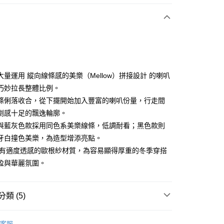
付款
大量運用 縱向線條感的美樂（Mellow）拼接設計 的喇叭
巧妙拉長整體比例。
條俐落收合，從下擺開始加入豐富的喇叭份量，行走間
享後付
劇感十足的飄逸輪廓。
FTEE先享後付」】
與藍灰色款採用同色系美樂線條，低調耐看；黑色款則
先享後付是「在收到商品之後才付款」的支付方式。 讓您購物簡單
牙白撞色美樂，為造型增添亮點。
心！
帶有適度透感的歐根紗材質，為容易顯得厚重的冬季穿搭
：不需註冊會員、不需綁卡、不需儲值。
：只要手機號碼，簡訊認證，即可結帳。
盈與華麗氛圍。
：先確認商品／服務後，再付款。
付款
EE先享後付」結帳流程】
類 (5)
方式選擇「AFTEE先享後付」後，將跳轉至「AFTEE先享後
頁面，進行簡訊認證並確認金額後，即可完成結帳。
家取貨
成立數日內，您將收到繳費通知簡訊。
ィール
裙子 スカート
費通知簡訊後14天內，點擊此簡訊中的連結，可透過四大超商
客服