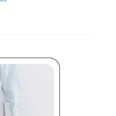
ィール
下著 ボトムス
網路銀行／等多元方式進行付款，方視為交易完成。
：結帳手續完成當下不需立刻繳費，但若您需要取消訂單，請聯
貨付款
裙裝
長裙
的店家。未經商家同意取消之訂單仍視為有效，需透過AFTEE
繳納相關費用。
ィール
🏷️ OUTLET SALE ｜特價
秋Autumn
否成功請以「AFTEE先享後付 」之結帳頁面顯示為準，若有關於
功／繳費後需取消欲退款等相關疑問，請聯繫「AFTEE先享後
爾富取貨
ィール
🏷️ OUTLET SALE ｜特價
冬Winter
援中心」
https://netprotections.freshdesk.com/support/home
項】
付款
恩沛科技股份有限公司提供之「AFTEE先享後付」服務完成之
依本服務之必要範圍內提供個人資料，並將交易相關給付款項請
讓予恩沛科技股份有限公司。
個人資料處理事宜，請瀏覽以下網址：
1取貨
ee.tw/terms/#terms3
年的使用者請事先徵得法定代理人或監護人之同意方可使用
E先享後付」，若未經同意申辦者引起之損失，本公司不負相關責
AFTEE先享後付」時，將依據個別帳號之用戶狀況，依本公司
核予不同之上限額度；若仍有額度不足之情形，本公司將視審查
用戶進行身份認證。
一人註冊多個帳號或使用他人資訊註冊。若發現惡意使用之情
科技股份有限公司將有權停止該用戶之使用額度並採取法律行