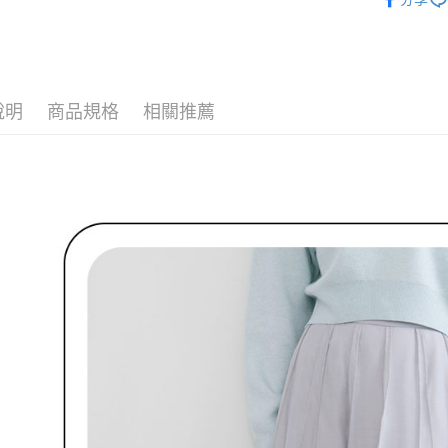
免運費
🌹 ココデ
／ATM／
※ 請注意
萊爾富取
▶女裝
絡購買商品
先享後付
免運費
🌹 ココデ
※ 交易是
是否繳費成
付款後萊
說明
商品規格
相關推薦
🌹 ココデ
付客戶支
免運費
【注意事
7-11取貨
１．透過由
交易，需
免運費
求債權轉
２．關於
付款後7-1
https://aft
免運費
３．未成
「AFTE
宅配
任。
４．使用「
免運費
即時審查
結果請求
離島宅配
５．嚴禁
免運費
形，恩沛
動。