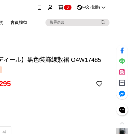
0
中文 (繁體)
明
會員權益
ディール】黑色裝飾線散裙 O4W17485
295
M