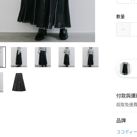
數量
付款與運
超取免運
付款方式
品牌
信用卡一
ココディ