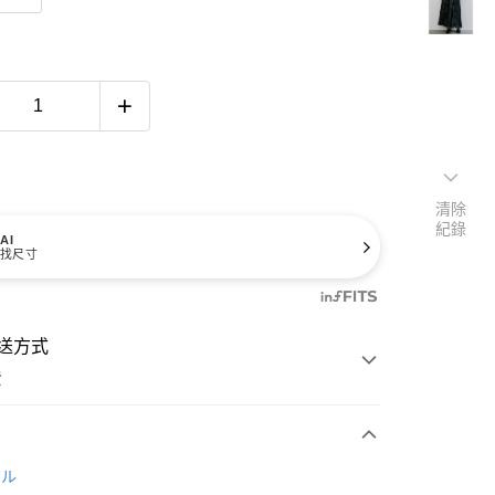
清除
紀錄
AI
找尺寸
送方式
費
次付款
ール