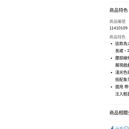
超商取貨
商品特色
LINE Pay
商品編號
Apple Pay
11410109
商品特色
街口支付
這款為
悠遊付
長裙，
腰部線
AFTEE先
展現戲
相關說明
【關於「A
淺米色
ATM付款
AFTEE
搭配象
便利好安
選用 
１．簡單
２．便利
注入輕
運送方式
３．安心
全家取貨
【「AFT
免運費
商品相關分
１．於結帳
付」結帳
付款後全
２．訂單
🌹 ココデ
３．收到繳
分享