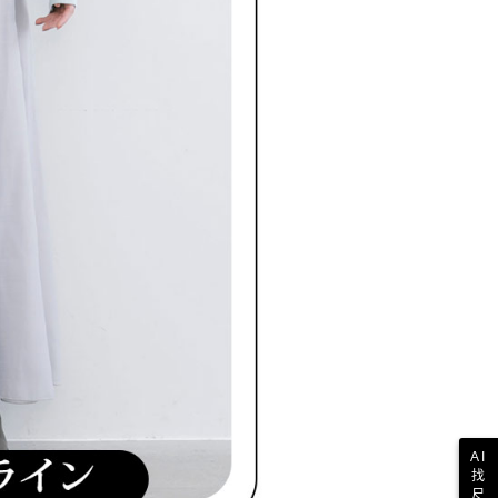
AI
找
尺