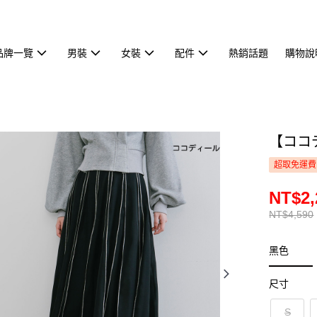
品牌一覽
男裝
女裝
配件
熱銷話題
購物說
【ココ
超取免運費
NT$2,
NT$4,590
黑色
尺寸
S