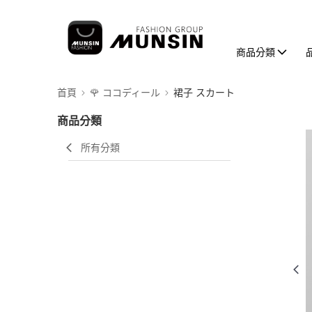
商品分類
首頁
🌹 ココディール
裙子 スカート
商品分類
所有分類