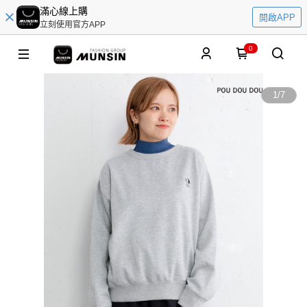
滿心線上購
開啟APP
立刻使用官方APP
0
1
/
7