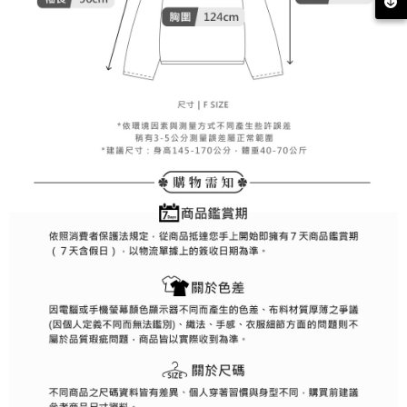
客戶支援中心」
https://netprotections.freshdesk.com/support/home
7-11取貨付款
【注意事項】
１．透過由恩沛科技股份有限公司提供之「AFTEE先享後付」服務完成之交
免運費
易，需依本服務之必要範圍內提供個人資料，並將交易相關給付款項請求債
權轉讓予恩沛科技股份有限公司。
付款後7-11取貨
２．關於個人資料處理事宜，請瀏覽以下網址：
免運費
https://aftee.tw/terms/#terms3
３．未成年的使用者請事先徵得法定代理人或監護人之同意方可使用
宅配
「AFTEE先享後付」，若未經同意申辦者引起之損失，本公司不負相關責
任。
免運費
４．使用「AFTEE先享後付」時，將依據個別帳號之用戶狀況，依本公司即
時審查核予不同之上限額度；若仍有額度不足之情形，本公司將視審查結果
離島宅配
請求用戶進行身份認證。
免運費
５．嚴禁一人註冊多個帳號或使用他人資訊註冊。若發現惡意使用之情形，
恩沛科技股份有限公司將有權停止該用戶之使用額度並採取法律行動。