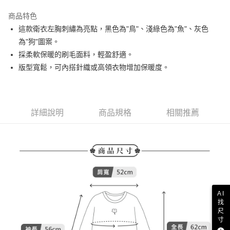
街口支付
商品特色
悠遊付
這款衛衣左胸刺繡為亮點，黑色為"鳥"、淺綠色為"魚"、灰色
AFTEE先享後付
為"狗"圖案。
相關說明
採柔軟保暖的刷毛面料，輕盈舒適。
【關於「AFTEE先享後付」】
版型寬鬆，可內搭針織或高領衣物增加保暖度。
ATM付款
AFTEE先享後付是「在收到商品之後才付款」的支付方式。 讓您購物簡單
便利好安心！
１．簡單：不需註冊會員、不需綁卡、不需儲值。
運送方式
２．便利：只要手機號碼，簡訊認證，即可結帳。
３．安心：先確認商品／服務後，再付款。
詳細說明
商品規格
相關推薦
全家取貨付款
免運費
【「AFTEE先享後付」結帳流程】
１．於結帳方式選擇「AFTEE先享後付」後，將跳轉至「AFTEE先享後付」
付款後全家取貨
結帳頁面，進行簡訊認證並確認金額後，即可完成結帳。
２．訂單成立數日內，您將收到繳費通知簡訊。
免運費
３．收到繳費通知簡訊後14天內，點擊此簡訊中的連結，可透過四大超商／
ATM／網路銀行／等多元方式進行付款，方視為交易完成。
萊爾富取貨付款
※ 請注意：結帳手續完成當下不需立刻繳費，但若您需要取消訂單，請聯絡
免運費
購買商品的店家。未經商家同意取消之訂單仍視為有效，需透過AFTEE先享
AI
後付繳納相關費用。
找
尺
付款後萊爾富取貨
※ 交易是否成功請以「AFTEE先享後付 」之結帳頁面顯示為準，若有關於
寸
是否繳費成功／繳費後需取消欲退款等相關疑問，請聯繫「AFTEE先享後付
免運費