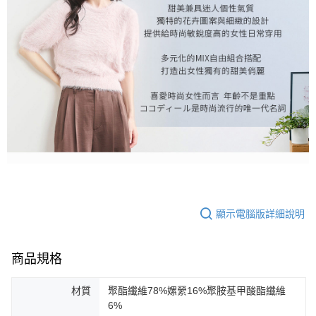
顯示電腦版詳細說明
商品規格
材質
聚酯纖維78%嫘縈16%聚胺基甲酸酯纖維
6%