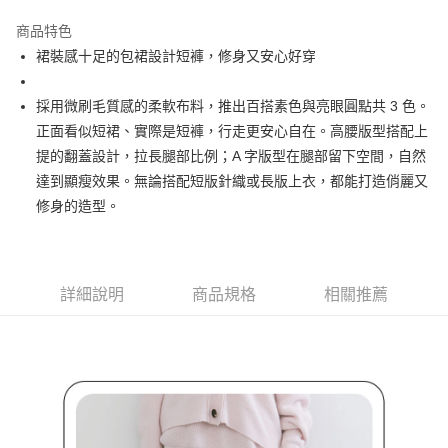
街口支付
商品特色
悠遊付
裙裝感十足的包裙設計短褲，修身又安心好穿
AFTEE先享後付
相關說明
採用微刷毛質感的柔軟布料，推出百搭素色與亮眼圓點共 3 色。
【關於「AFTEE先享後付」】
正面看似短裙、實際是短褲，行走更安心自在。高腰版型搭配上
ATM付款
AFTEE先享後付是「在收到商品之後才付款」的支付方式。 讓您購物簡單
提的翻蓋設計，拉長腿部比例；A 字版型在腿部留下空間，自然
便利好安心！
１．簡單：不需註冊會員、不需綁卡、不需儲值。
達到顯瘦效果。無論搭配短版針織或長版上衣，都能打造俏麗又
運送方式
２．便利：只要手機號碼，簡訊認證，即可結帳。
修身的造型。
３．安心：先確認商品／服務後，再付款。
全家取貨付款
免運費
【「AFTEE先享後付」結帳流程】
１．於結帳方式選擇「AFTEE先享後付」後，將跳轉至「AFTEE先享後付」
付款後全家取貨
結帳頁面，進行簡訊認證並確認金額後，即可完成結帳。
詳細說明
商品規格
相關推薦
２．訂單成立數日內，您將收到繳費通知簡訊。
免運費
３．收到繳費通知簡訊後14天內，點擊此簡訊中的連結，可透過四大超商／
ATM／網路銀行／等多元方式進行付款，方視為交易完成。
萊爾富取貨付款
※ 請注意：結帳手續完成當下不需立刻繳費，但若您需要取消訂單，請聯絡
免運費
購買商品的店家。未經商家同意取消之訂單仍視為有效，需透過AFTEE先享
後付繳納相關費用。
付款後萊爾富取貨
※ 交易是否成功請以「AFTEE先享後付 」之結帳頁面顯示為準，若有關於
是否繳費成功／繳費後需取消欲退款等相關疑問，請聯繫「AFTEE先享後付
免運費