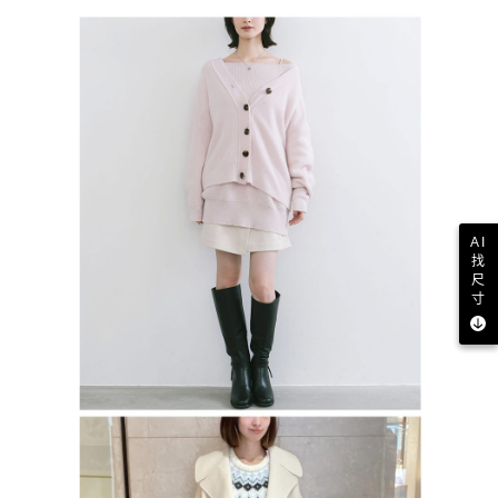
AI
找
尺
寸