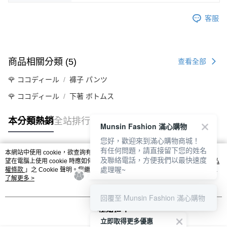
客服
商品相關分類 (5)
查看全部
🌹 ココディール
褲子 パンツ
🌹 ココディール
下著 ボトムス
本分類熱銷
全站排行
Munsin Fashion 滿心購物
您好，歡迎來到滿心購物商城！
有任何問題，請直接留下您的姓名
本網站中使用 cookie，欲查詢有關本網站使用 cookie 方式之詳情，及若您不希
及聯絡電話，方便我們以最快速度
熱門標籤
望在電腦上使用 cookie 時應如何變更電腦的 cookie 設定，請參閱本網站「
隱私
處理喔~
權條款
」之 Cookie 聲明。您繼續使用本網站即表示您同意本公司得按本網站使
用條款之 Cookie 聲明使用 cookie。
了解更多 >
回覆至 Munsin Fashion 滿心購物
我知道了
立即取得更多優惠