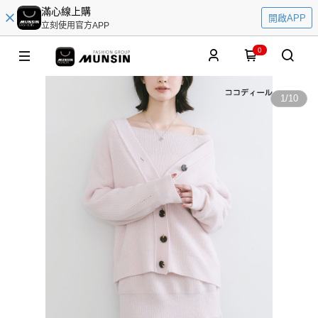
滿心線上購
開啟APP
立刻使用官方APP
0
1
/
10