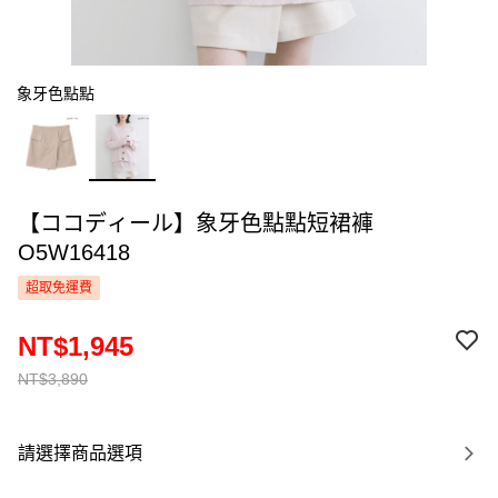
象牙色點點
【ココディール】象牙色點點短裙褲
O5W16418
超取免運費
NT$1,945
NT$3,890
請選擇商品選項