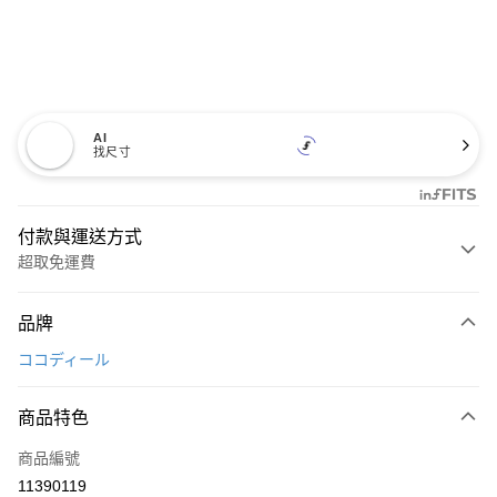
AI
找尺寸
付款與運送方式
超取免運費
付款方式
品牌
信用卡一次付款
ココディール
超商取貨付款
商品特色
LINE Pay
商品編號
Apple Pay
11390119