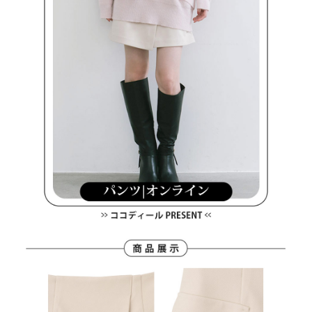
客戶支援中心」
https://netprotections.freshdesk.com/support/home
7-11取貨付款
【注意事項】
１．透過由恩沛科技股份有限公司提供之「AFTEE先享後付」服務完成之交
免運費
易，需依本服務之必要範圍內提供個人資料，並將交易相關給付款項請求債
權轉讓予恩沛科技股份有限公司。
付款後7-11取貨
２．關於個人資料處理事宜，請瀏覽以下網址：
免運費
https://aftee.tw/terms/#terms3
３．未成年的使用者請事先徵得法定代理人或監護人之同意方可使用
宅配
「AFTEE先享後付」，若未經同意申辦者引起之損失，本公司不負相關責
任。
免運費
４．使用「AFTEE先享後付」時，將依據個別帳號之用戶狀況，依本公司即
時審查核予不同之上限額度；若仍有額度不足之情形，本公司將視審查結果
離島宅配
請求用戶進行身份認證。
免運費
５．嚴禁一人註冊多個帳號或使用他人資訊註冊。若發現惡意使用之情形，
恩沛科技股份有限公司將有權停止該用戶之使用額度並採取法律行動。