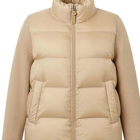
結果請求
離島宅配
５．嚴禁
免運費
形，恩沛
動。