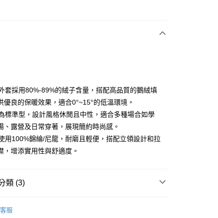
次付款
付款
這款外套採用80%-89%的絨子含量，搭配高品質的鵝絨填
供優良的保暖效果，適合0°~15°的低溫環境。
版型為標準型，設計風格休閒且中性，適合多種場合如學
分期
場、露營及日常穿著，展現簡約時尚感。
你分期使用說明】
材質使用100%錦綸/尼龍，耐磨且輕便，搭配立領設計和拉
享後付
由台灣大哥大提供，台灣大哥大用戶可立即使用無須另外申請。
襟，增添實用性與舒適度。
式選擇「大哥付你分期」，訂單成立後會自動跳轉到大哥付的交易
證手機門號後，選擇欲分期的期數、繳款截止日，確認付款後即
FTEE先享後付」】
。
先享後付是「在收到商品之後才付款」的支付方式。 讓您購物簡單
准額度、可分期數及費用金額請依後續交易確認頁面所載為準。
類 (3)
心！
立30分鐘內，如未前往確認交易或遇審核未通過，訂單將自動取
：不需註冊會員、不需綁卡、不需儲值。
「轉專審核」未通過狀況，表示未達大哥付你分期系統評分，恕
：只要手機號碼，簡訊認證，即可結帳。
YS
👗 女裝 | 外套/背心 아우터/조끼
評估內容。
：先確認商品／服務後，再付款。
客服
式說明】
外搭
外套