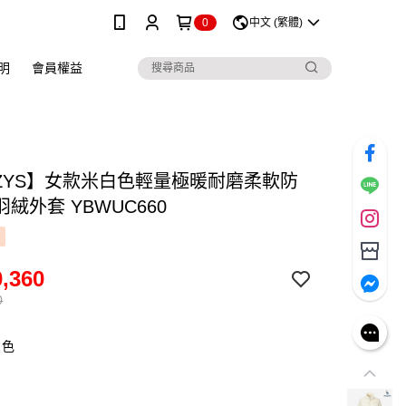
0
中文 (繁體)
明
會員權益
ZZYS】女款米白色輕量極暖耐磨柔軟防
絨外套 YBWUC660
,360
0
白色