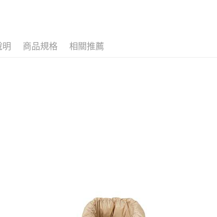
全家取貨
1.分期款
【「AFT
▶女裝
醒簡訊。
免運費
１．於結帳
2.透過簡
付」結帳
帳／街口支
付款後全
２．訂單
３．收到繳
說明
商品規格
相關推薦
免運費
【注意事
／ATM／
1.本服務
※ 請注意
萊爾富取
用戶於交
絡購買商品
款買賣價
先享後付
免運費
2.基於同
※ 交易是
資料（包
是否繳費成
付款後萊
用，由本
付客戶支
免運費
3.完整用
【注意事
7-11取貨
１．透過由
交易，需
免運費
求債權轉
２．關於
付款後7-1
https://aft
免運費
３．未成
「AFTE
宅配
任。
４．使用「
免運費
即時審查