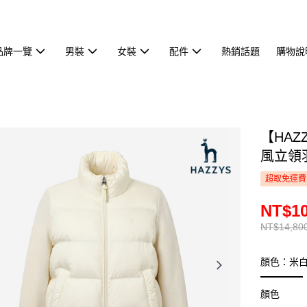
品牌一覽
男裝
女裝
配件
熱銷話題
購物說
【HA
風立領羽
超取免運費
NT$10
NT$14,80
顏色：米
顏色