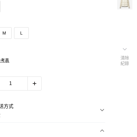
M
L
清除
參考表
紀錄
送方式
費