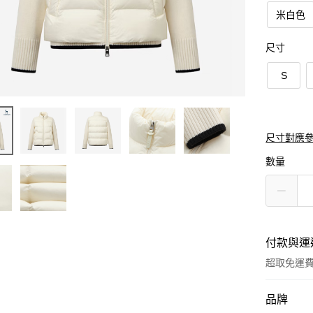
米白色
尺寸
S
尺寸對應
數量
付款與運
超取免運
付款方式
品牌