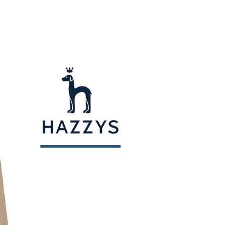
用戶進行身份認證。
一人註冊多個帳號或使用他人資訊註冊。若發現惡意使用之情
科技股份有限公司將有權停止該用戶之使用額度並採取法律行