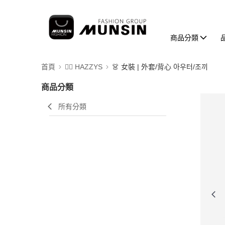
商品分類
首頁
🐕‍🦺 HAZZYS
👗 女裝 | 外套/背心 아우터/조끼
商品分類
所有分類