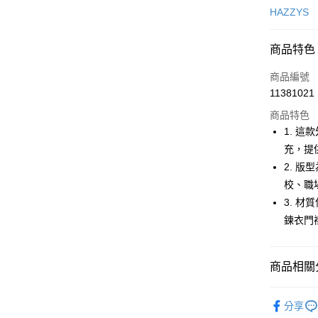
信用卡一
HAZZYS
超商取貨
商品特色
LINE Pay
商品編號
Apple Pay
11381021
商品特色
街口支付
1. 
悠遊付
充，提
2. 
大哥付你
校、職
相關說明
【大哥付
3. 
AFTEE先
1.本服務
鍊衣門
2.付款方
相關說明
流程，驗
【關於「A
ATM付款
完成交易
AFTEE
3.實際核
商品相關分
便利好安
4.訂單成
１．簡單
消。如遇
２．便利
🐕‍🦺 HAZZ
運送方式
無法說明
３．安心
分享
【繳款方
▶女裝