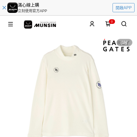
滿心線上購
開啟APP
立刻使用官方APP
0
1
/
4