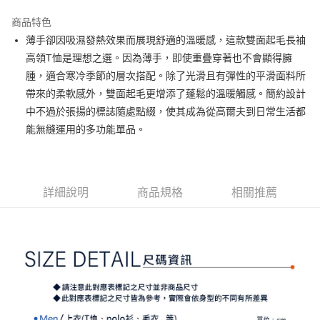
街口支付
商品特色
悠遊付
薄手卻因吸濕發熱效果而展現舒適的溫暖感，這款雙面起毛長袖
大哥付你分期
高領T恤是理想之選。因為薄手，即使重疊穿著也不會顯得臃
相關說明
腫，適合寒冷季節的層次搭配。除了光滑且有彈性的平滑面料所
【大哥付你分期使用說明】
帶來的柔軟感外，雙面起毛更增添了蓬鬆的溫暖觸感。簡約設計
AFTEE先享後付
1.本服務由台灣大哥大提供，台灣大哥大用戶可立即使用無須另外申請。
中不過於張揚的標誌隨處點綴，使其成為從高爾夫到日常生活都
2.付款方式選擇「大哥付你分期」，訂單成立後會自動跳轉到大哥付的交易
相關說明
流程，驗證手機門號後，選擇欲分期的期數、繳款截止日，確認付款後即完
能無縫運用的多功能單品。
【關於「AFTEE先享後付」】
成交易。
ATM付款
AFTEE先享後付是「在收到商品之後才付款」的支付方式。 讓您購物簡單
3.實際核准額度、可分期數及費用金額請依後續交易確認頁面所載為準。
便利好安心！
4.訂單成立30分鐘內，如未前往確認交易或遇審核未通過，訂單將自動取
１．簡單：不需註冊會員、不需綁卡、不需儲值。
運送方式
消。如遇「轉專審核」未通過狀況，表示未達大哥付你分期系統評分，恕無
２．便利：只要手機號碼，簡訊認證，即可結帳。
法說明評估內容。
詳細說明
商品規格
相關推薦
３．安心：先確認商品／服務後，再付款。
全家取貨付款
【繳款方式說明】
1.分期款項不併入電信帳單，「大哥付你分期」於每月結算日後寄送繳費提
免運費
【「AFTEE先享後付」結帳流程】
醒簡訊。
１．於結帳方式選擇「AFTEE先享後付」後，將跳轉至「AFTEE先享後付」
2.透過簡訊連結打開帳單後，可選擇「超商條碼／台灣大直營門市／銀行轉
付款後全家取貨
結帳頁面，進行簡訊認證並確認金額後，即可完成結帳。
帳／街口支付／iPASS MONEY」等通路繳費。
２．訂單成立數日內，您將收到繳費通知簡訊。
免運費
３．收到繳費通知簡訊後14天內，點擊此簡訊中的連結，可透過四大超商／
【注意事項】
ATM／網路銀行／等多元方式進行付款，方視為交易完成。
萊爾富取貨付款
1.本服務係由「台灣大哥大股份有限公司」（以下簡稱本公司）所提供，讓
※ 請注意：結帳手續完成當下不需立刻繳費，但若您需要取消訂單，請聯絡
用戶於交易時，得透過本服務購買商品或服務，並由商店將買賣／分期付款
免運費
購買商品的店家。未經商家同意取消之訂單仍視為有效，需透過AFTEE先享