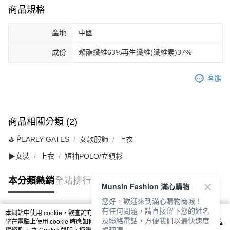
商品規格
產地
中國
成份
聚酯纖維63%再生纖維(纖維素)37%
客服
商品相關分類 (2)
⛳️ ṔEARLY GATES
女款服飾
上衣
▶女裝
上衣
短袖POLO/立領衫
本分類熱銷
全站排行
Munsin Fashion 滿心購物
您好，歡迎來到滿心購物商城！
有任何問題，請直接留下您的姓名
本網站中使用 cookie，欲查詢有關本網站使用 cookie 方式之詳情，及若您不希
及聯絡電話，方便我們以最快速度
熱門標籤
望在電腦上使用 cookie 時應如何變更電腦的 cookie 設定，請參閱本網站「
隱私