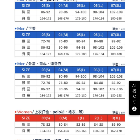
買賣價金債權讓與本公司後，依約使用本公司帳單繳交帳款。
後付繳納相關費用。
2.基於同意付款使用「大哥付你分期」之契約關係目的，商店將以您的個人
付款後萊爾富取貨
※ 交易是否成功請以「AFTEE先享後付 」之結帳頁面顯示為準，若有關於
資料（包含姓名、電話或地址）提供予台灣大哥大進項蒐集、處理及利用，
是否繳費成功／繳費後需取消欲退款等相關疑問，請聯繫「AFTEE先享後付
免運費
由本公司與您本人進行分期帳單所需資料之確認、核對及更正。
客戶支援中心」
https://netprotections.freshdesk.com/support/home
3.完整用戶服務條款，請詳閱以下連結：
https://oppay.tw/userRule
7-11取貨付款
【注意事項】
１．透過由恩沛科技股份有限公司提供之「AFTEE先享後付」服務完成之交
免運費
易，需依本服務之必要範圍內提供個人資料，並將交易相關給付款項請求債
權轉讓予恩沛科技股份有限公司。
付款後7-11取貨
２．關於個人資料處理事宜，請瀏覽以下網址：
免運費
https://aftee.tw/terms/#terms3
３．未成年的使用者請事先徵得法定代理人或監護人之同意方可使用
宅配
「AFTEE先享後付」，若未經同意申辦者引起之損失，本公司不負相關責
任。
免運費
４．使用「AFTEE先享後付」時，將依據個別帳號之用戶狀況，依本公司即
AI
時審查核予不同之上限額度；若仍有額度不足之情形，本公司將視審查結果
離島宅配
找
請求用戶進行身份認證。
免運費
尺
５．嚴禁一人註冊多個帳號或使用他人資訊註冊。若發現惡意使用之情形，
寸
恩沛科技股份有限公司將有權停止該用戶之使用額度並採取法律行動。