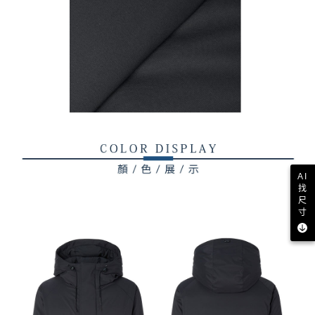
AI
找
尺
寸