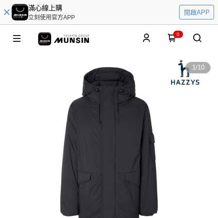
滿心線上購
開啟APP
立刻使用官方APP
0
1
/
10