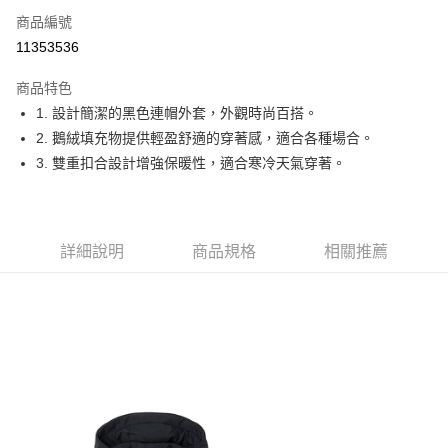
商品編號
Apple Pay
11353536
街口支付
商品特色
悠遊付
1. 設計簡潔的黑色連帽外套，外觀時尚百搭。
大哥付你分期
2. 鵝絨填充物提供輕盈舒適的穿著感，適合各種場合。
相關說明
3. 雙重扣合設計增強保暖性，適合寒冷天氣穿著。
【大哥付你分期使用說明】
AFTEE先享後付
1.本服務由台灣大哥大提供，台灣大哥大用戶可立即使用無須另外申請。
2.付款方式選擇「大哥付你分期」，訂單成立後會自動跳轉到大哥付的交易
相關說明
流程，驗證手機門號後，選擇欲分期的期數、繳款截止日，確認付款後即完
【關於「AFTEE先享後付」】
詳細說明
商品規格
相關推薦
成交易。
ATM付款
AFTEE先享後付是「在收到商品之後才付款」的支付方式。 讓您購物簡單
3.實際核准額度、可分期數及費用金額請依後續交易確認頁面所載為準。
便利好安心！
4.訂單成立30分鐘內，如未前往確認交易或遇審核未通過，訂單將自動取
１．簡單：不需註冊會員、不需綁卡、不需儲值。
運送方式
消。如遇「轉專審核」未通過狀況，表示未達大哥付你分期系統評分，恕無
２．便利：只要手機號碼，簡訊認證，即可結帳。
法說明評估內容。
３．安心：先確認商品／服務後，再付款。
全家取貨付款
【繳款方式說明】
1.分期款項不併入電信帳單，「大哥付你分期」於每月結算日後寄送繳費提
免運費
【「AFTEE先享後付」結帳流程】
醒簡訊。
１．於結帳方式選擇「AFTEE先享後付」後，將跳轉至「AFTEE先享後付」
2.透過簡訊連結打開帳單後，可選擇「超商條碼／台灣大直營門市／銀行轉
付款後全家取貨
結帳頁面，進行簡訊認證並確認金額後，即可完成結帳。
帳／街口支付／iPASS MONEY」等通路繳費。
２．訂單成立數日內，您將收到繳費通知簡訊。
免運費
３．收到繳費通知簡訊後14天內，點擊此簡訊中的連結，可透過四大超商／