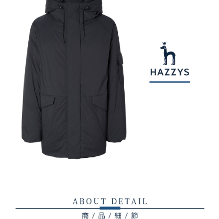
【注意事項】
ATM／網路銀行／等多元方式進行付款，方視為交易完成。
萊爾富取貨付款
1.本服務係由「台灣大哥大股份有限公司」（以下簡稱本公司）所提供，讓
※ 請注意：結帳手續完成當下不需立刻繳費，但若您需要取消訂單，請聯絡
用戶於交易時，得透過本服務購買商品或服務，並由商店將買賣／分期付款
免運費
購買商品的店家。未經商家同意取消之訂單仍視為有效，需透過AFTEE先享
買賣價金債權讓與本公司後，依約使用本公司帳單繳交帳款。
後付繳納相關費用。
2.基於同意付款使用「大哥付你分期」之契約關係目的，商店將以您的個人
付款後萊爾富取貨
※ 交易是否成功請以「AFTEE先享後付 」之結帳頁面顯示為準，若有關於
資料（包含姓名、電話或地址）提供予台灣大哥大進項蒐集、處理及利用，
是否繳費成功／繳費後需取消欲退款等相關疑問，請聯繫「AFTEE先享後付
免運費
由本公司與您本人進行分期帳單所需資料之確認、核對及更正。
客戶支援中心」
https://netprotections.freshdesk.com/support/home
3.完整用戶服務條款，請詳閱以下連結：
https://oppay.tw/userRule
7-11取貨付款
【注意事項】
１．透過由恩沛科技股份有限公司提供之「AFTEE先享後付」服務完成之交
免運費
易，需依本服務之必要範圍內提供個人資料，並將交易相關給付款項請求債
權轉讓予恩沛科技股份有限公司。
付款後7-11取貨
２．關於個人資料處理事宜，請瀏覽以下網址：
免運費
https://aftee.tw/terms/#terms3
３．未成年的使用者請事先徵得法定代理人或監護人之同意方可使用
宅配
「AFTEE先享後付」，若未經同意申辦者引起之損失，本公司不負相關責
任。
免運費
４．使用「AFTEE先享後付」時，將依據個別帳號之用戶狀況，依本公司即
時審查核予不同之上限額度；若仍有額度不足之情形，本公司將視審查結果
離島宅配
請求用戶進行身份認證。
免運費
５．嚴禁一人註冊多個帳號或使用他人資訊註冊。若發現惡意使用之情形，
恩沛科技股份有限公司將有權停止該用戶之使用額度並採取法律行動。