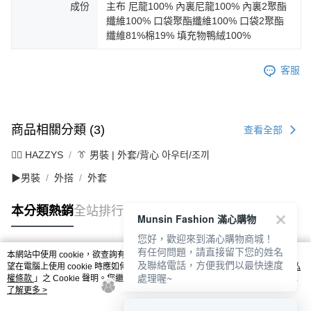
成份
主布 尼龍100% 內裏尼龍100% 內裏2聚酯
纖維100% 口袋聚酯纖維100% 口袋2聚酯
纖維81%棉19% 填充物鴨絨100%
客服
商品相關分類 (3)
查看全部
🐕‍🦺 HAZZYS
👔 男裝 | 外套/背心 아우터/조끼
▶男裝
外搭
外套
本分類熱銷
全站排行
Munsin Fashion 滿心購物
您好，歡迎來到滿心購物商城！
有任何問題，請直接留下您的姓名
本網站中使用 cookie，欲查詢有關本網站使用 cookie 方式之詳情，及若您不希
及聯絡電話，方便我們以最快速度
熱門標籤
望在電腦上使用 cookie 時應如何變更電腦的 cookie 設定，請參閱本網站「
隱私
處理喔~
權條款
」之 Cookie 聲明。您繼續使用本網站即表示您同意本公司得按本網站使
用條款之 Cookie 聲明使用 cookie。
了解更多 >