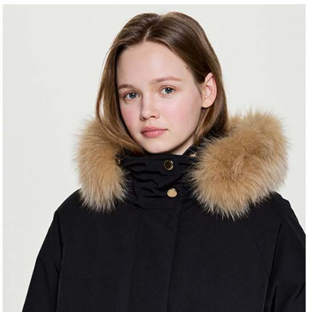
結果請求
離島宅配
５．嚴禁
免運費
形，恩沛
動。