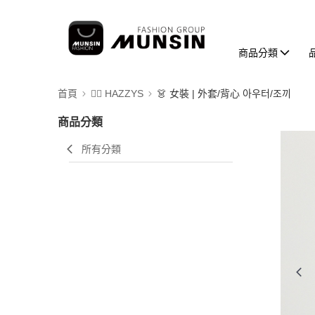
商品分類
首頁
🐕‍🦺 HAZZYS
👗 女裝 | 外套/背心 아우터/조끼
商品分類
所有分類