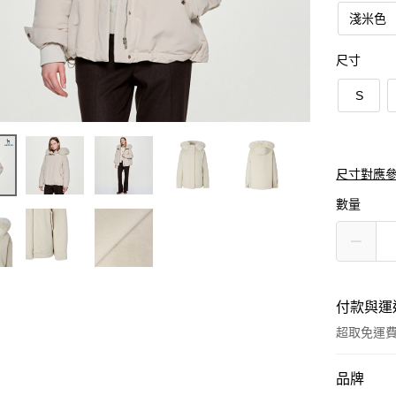
淺米色
尺寸
S
尺寸對應
數量
付款與運
超取免運
付款方式
品牌