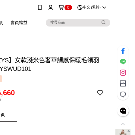
0
中文 (繁體)
明
會員權益
ZZYS】女款淺米色奢華觸感保暖毛領羽
YSWUD101
,660
0
米色