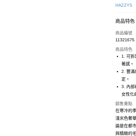
信用卡一
HAZZYS
超商取貨
商品特色
LINE Pay
商品編號
Apple Pay
11321675
商品特色
街口支付
1. 
悠遊付
著感。
2. 
大哥付你
定。
相關說明
【大哥付
3. 
AFTEE先
1.本服務
女性化
2.付款方
相關說明
流程，驗
【關於「A
銷售重點
ATM付款
完成交易
AFTEE
在寒冷的季
3.實際核
便利好安
淺米色奢
4.訂單成
１．簡單
消。如遇
２．便利
論是在都
運送方式
無法說明
３．安心
與精緻的
【繳款方