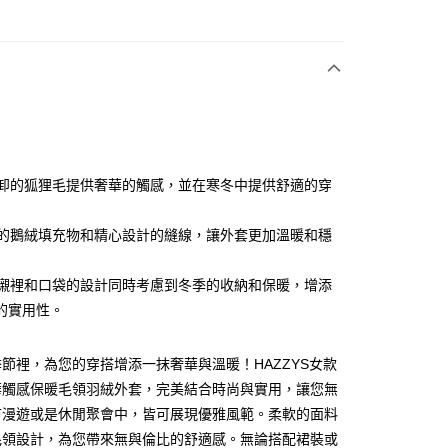
次付款
付款
可拆卸的狐狸毛提供奢華的觸感，並在寒冬中提供舒適的穿
豐滿的鵝絨填充物和精心設計的縫線，讓外套更加溫暖和穩
分期
你分期使用說明】
內部襯裡和口袋的設計同時考慮到冬季的收納和保暖，增添
享後付
由台灣大哥大提供，台灣大哥大用戶可立即使用無須另外申請。
的實用性。
式選擇「大哥付你分期」，訂單成立後會自動跳轉到大哥付的交易
證手機門號後，選擇欲分期的期數、繳款截止日，確認付款後即
FTEE先享後付」】
。
先享後付是「在收到商品之後才付款」的支付方式。 讓您購物簡單
節裡，為您的穿搭增添一抹奢華與溫暖！HAZZYS女款
准額度、可分期數及費用金額請依後續交易確認頁面所載為準。
心！
華觸感保暖毛領羽絨外套，完美結合時尚與實用，讓您無
立30分鐘內，如未前往確認交易或遇審核未通過，訂單將自動取
：不需註冊會員、不需綁卡、不需儲值。
「轉專審核」未通過狀況，表示未達大哥付你分期系統評分，恕
：只要手機號碼，簡訊認證，即可結帳。
市漫遊或是休閒聚會中，皆可展現優雅風範。柔軟的面料
評估內容。
：先確認商品／服務後，再付款。
毛領設計，為您帶來無與倫比的舒適感。無論搭配裙裝或
式說明】