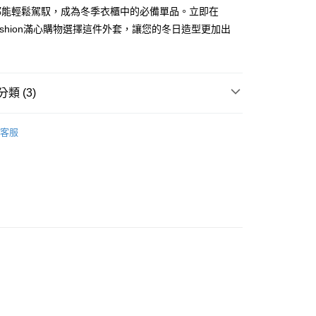
付款
項不併入電信帳單，「大哥付你分期」於每月結算日後寄送繳費提
都能輕鬆駕馭，成為冬季衣櫃中的必備單品。立即在
EE先享後付」結帳流程】
方式選擇「AFTEE先享後付」後，將跳轉至「AFTEE先享後
n Fashion滿心購物選擇這件外套，讓您的冬日造型更加出
訊連結打開帳單後，可選擇「超商條碼／台灣大直營門市／銀行轉
頁面，進行簡訊認證並確認金額後，即可完成結帳。
付／iPASS MONEY」等通路繳費。
家取貨
成立數日內，您將收到繳費通知簡訊。
費通知簡訊後14天內，點擊此簡訊中的連結，可透過四大超商
項】
網路銀行／等多元方式進行付款，方視為交易完成。
係由「台灣大哥大股份有限公司」（以下簡稱本公司）所提供，讓
：結帳手續完成當下不需立刻繳費，但若您需要取消訂單，請聯
類 (3)
貨付款
易時，得透過本服務購買商品或服務，並由商店將買賣／分期付
的店家。未經商家同意取消之訂單仍視為有效，需透過AFTEE
金債權讓與本公司後，依約使用本公司帳單繳交帳款。
繳納相關費用。
YS
👗 女裝 | 外套/背心 아우터/조끼
意付款使用「大哥付你分期」之契約關係目的，商店將以您的個人
否成功請以「AFTEE先享後付 」之結帳頁面顯示為準，若有關於
客服
含姓名、電話或地址）提供予台灣大哥大進項蒐集、處理及利
功／繳費後需取消欲退款等相關疑問，請聯繫「AFTEE先享後
爾富取貨
外搭
外套
公司與您本人進行分期帳單所需資料之確認、核對及更正。
援中心」
https://netprotections.freshdesk.com/support/home
戶服務條款，請詳閱以下連結：
https://oppay.tw/userRule
外搭
羽絨衣
項】
付款
恩沛科技股份有限公司提供之「AFTEE先享後付」服務完成之
依本服務之必要範圍內提供個人資料，並將交易相關給付款項請
讓予恩沛科技股份有限公司。
個人資料處理事宜，請瀏覽以下網址：
1取貨
ee.tw/terms/#terms3
年的使用者請事先徵得法定代理人或監護人之同意方可使用
E先享後付」，若未經同意申辦者引起之損失，本公司不負相關責
AFTEE先享後付」時，將依據個別帳號之用戶狀況，依本公司
核予不同之上限額度；若仍有額度不足之情形，本公司將視審查