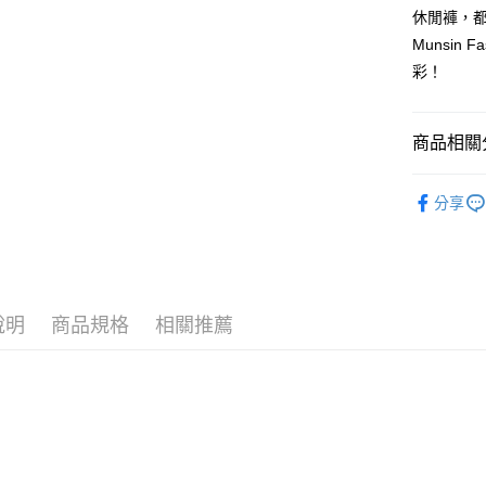
全家取貨
1.分期款
休閒褲，
【「AFT
醒簡訊。
免運費
１．於結帳
Munsi
2.透過簡
付」結帳
彩！
帳／街口支
付款後全
２．訂單
３．收到繳
免運費
【注意事
／ATM／
1.本服務
※ 請注意
商品相關分
萊爾富取
用戶於交
絡購買商品
款買賣價
先享後付
免運費
🐕‍🦺 HAZZ
2.基於同
※ 交易是
分享
資料（包
是否繳費成
付款後萊
▶女裝
用，由本
付客戶支
免運費
3.完整用
▶女裝
【注意事
7-11取貨
１．透過由
交易，需
免運費
說明
商品規格
相關推薦
求債權轉
２．關於
付款後7-1
https://aft
免運費
３．未成
「AFTE
宅配
任。
４．使用「
免運費
即時審查