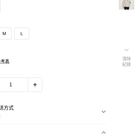
M
L
清除
參考表
紀錄
送方式
費