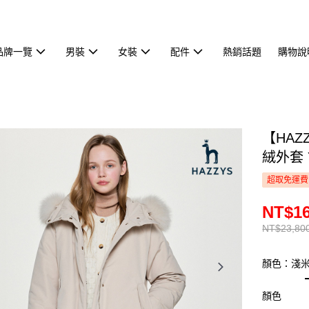
品牌一覽
男裝
女裝
配件
熱銷話題
購物說
【HA
絨外套 
超取免運費
NT$16
NT$23,80
顏色：淺
顏色