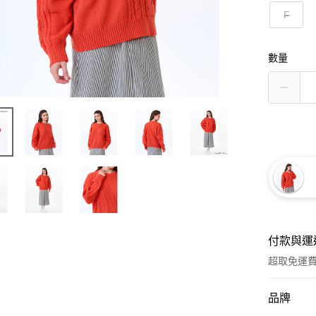
F
數量
付款與運
超取免運
付款方式
品牌