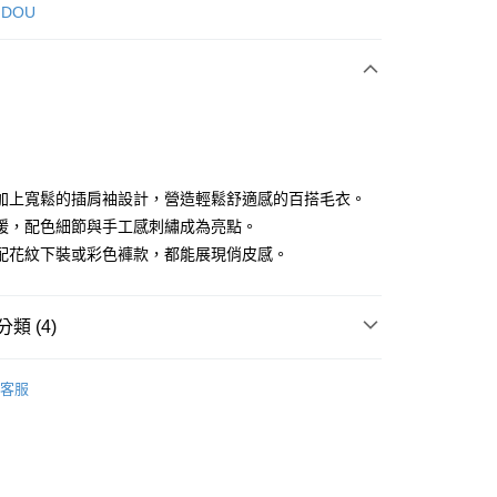
次付款
 DOU
付款
加上寬鬆的插肩袖設計，營造輕鬆舒適感的百搭毛衣。
暖，配色細節與手工感刺繡成為亮點。
配花紋下裝或彩色褲款，都能展現俏皮感。
享後付
FTEE先享後付」】
類 (4)
先享後付是「在收到商品之後才付款」的支付方式。 讓您購物簡單
心！
：不需註冊會員、不需綁卡、不需儲值。
DOU DOU
上衣 トップス
：只要手機號碼，簡訊認證，即可結帳。
客服
：先確認商品／服務後，再付款。
上衣
針織衫/毛衣
付款
DOU DOU
❄️ 秋冬單品4折起
▶ POU DOU DOU
EE先享後付」結帳流程】
方式選擇「AFTEE先享後付」後，將跳轉至「AFTEE先享後
選｜精選3折起
🕊️POU DOU DOU｜精選特惠
必買5
頁面，進行簡訊認證並確認金額後，即可完成結帳。