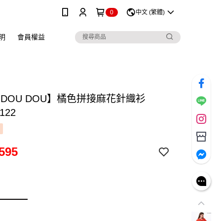
0
中文 (繁體)
明
會員權益
 DOU DOU】橘色拼接麻花針織衫
122
595