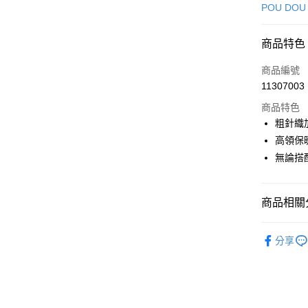
信用卡一
POU DOU
超商取貨
商品特色
LINE Pay
商品編號
Apple Pay
11307003
商品特色
街口支付
粗針織
悠遊付
高領保
無論搭
AFTEE先
相關說明
【關於「A
ATM付款
商品相關分
AFTEE
便利好安
１．簡單
🕊️ POU 
２．便利
分享
運送方式
▶女裝
３．安心
全家取貨
🕊️ POU 
【「AFT
免運費
１．於結帳
📍本月精
付」結帳