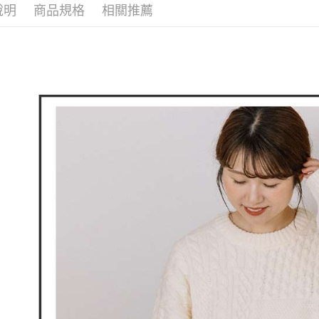
折
付款後全
２．訂單
說明
商品規格
相關推薦
３．收到繳
免運費
／ATM／
※ 請注意
萊爾富取
絡購買商品
先享後付
免運費
※ 交易是
是否繳費成
付款後萊
付客戶支
免運費
【注意事
7-11取貨
１．透過由
交易，需
免運費
求債權轉
２．關於
付款後7-1
https://aft
免運費
３．未成
「AFTE
宅配
任。
４．使用「
免運費
即時審查
結果請求
離島宅配
５．嚴禁
免運費
形，恩沛
動。