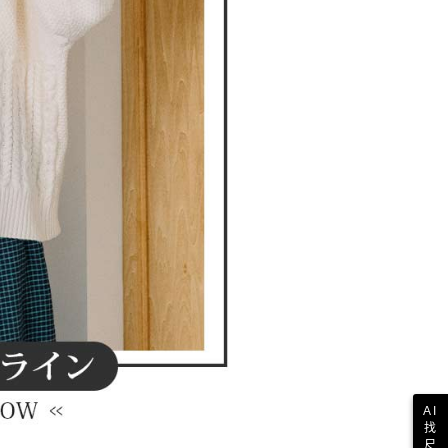
AI
找
尺