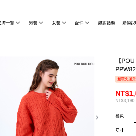
品牌一覽
男裝
女裝
配件
熱銷話題
購物說
【POU
PPW82
超取免運費
NT$1,
NT$3,190
橘色
尺寸