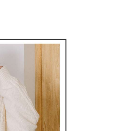
家取貨
成立數日內，您將收到繳費通知簡訊。
費通知簡訊後14天內，點擊此簡訊中的連結，可透過四大超商
網路銀行／等多元方式進行付款，方視為交易完成。
：結帳手續完成當下不需立刻繳費，但若您需要取消訂單，請聯
貨付款
的店家。未經商家同意取消之訂單仍視為有效，需透過AFTEE
繳納相關費用。
否成功請以「AFTEE先享後付 」之結帳頁面顯示為準，若有關於
功／繳費後需取消欲退款等相關疑問，請聯繫「AFTEE先享後
爾富取貨
援中心」
https://netprotections.freshdesk.com/support/home
項】
付款
恩沛科技股份有限公司提供之「AFTEE先享後付」服務完成之
依本服務之必要範圍內提供個人資料，並將交易相關給付款項請
讓予恩沛科技股份有限公司。
個人資料處理事宜，請瀏覽以下網址：
1取貨
ee.tw/terms/#terms3
年的使用者請事先徵得法定代理人或監護人之同意方可使用
E先享後付」，若未經同意申辦者引起之損失，本公司不負相關責
AFTEE先享後付」時，將依據個別帳號之用戶狀況，依本公司
核予不同之上限額度；若仍有額度不足之情形，本公司將視審查
用戶進行身份認證。
一人註冊多個帳號或使用他人資訊註冊。若發現惡意使用之情
科技股份有限公司將有權停止該用戶之使用額度並採取法律行