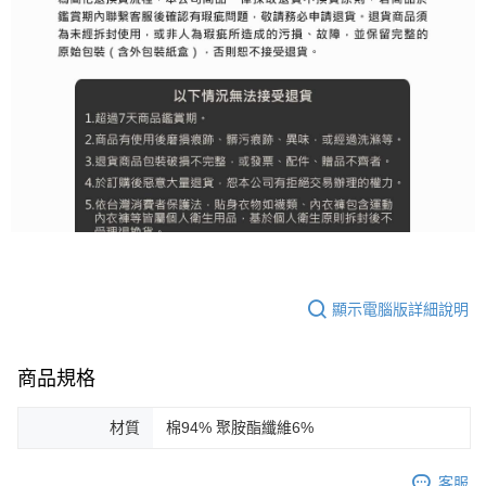
顯示電腦版詳細說明
商品規格
材質
棉94% 聚胺酯纖維6%
客服