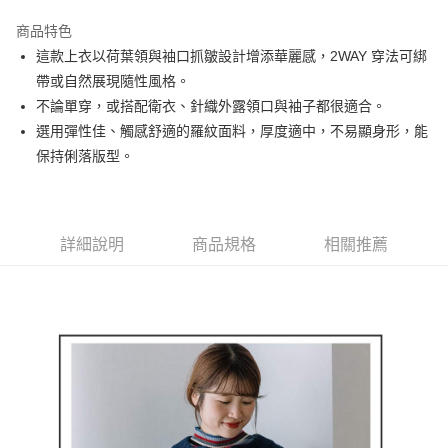
街口支付
商品特色
悠遊付
這款上衣以荷葉領與袖口抓皺設計增添華麗感，2WAY 穿法可綁
AFTEE先享後付
帶或自然展現隨性風格。
相關說明
不論單穿，或搭配衛衣、針織外露領口與袖子都很適合。
【關於「AFTEE先享後付」】
選用彈性佳、觸感舒適的羅紋面料，厚度適中，不易顯身形，能
ATM付款
AFTEE先享後付是「在收到商品之後才付款」的支付方式。 讓您購物簡單
保持俐落版型。
便利好安心！
１．簡單：不需註冊會員、不需綁卡、不需儲值。
運送方式
２．便利：只要手機號碼，簡訊認證，即可結帳。
３．安心：先確認商品／服務後，再付款。
全家取貨付款
詳細說明
商品規格
相關推薦
免運費
【「AFTEE先享後付」結帳流程】
１．於結帳方式選擇「AFTEE先享後付」後，將跳轉至「AFTEE先享後付」
付款後全家取貨
結帳頁面，進行簡訊認證並確認金額後，即可完成結帳。
２．訂單成立數日內，您將收到繳費通知簡訊。
免運費
３．收到繳費通知簡訊後14天內，點擊此簡訊中的連結，可透過四大超商／
ATM／網路銀行／等多元方式進行付款，方視為交易完成。
萊爾富取貨付款
※ 請注意：結帳手續完成當下不需立刻繳費，但若您需要取消訂單，請聯絡
免運費
購買商品的店家。未經商家同意取消之訂單仍視為有效，需透過AFTEE先享
後付繳納相關費用。
付款後萊爾富取貨
※ 交易是否成功請以「AFTEE先享後付 」之結帳頁面顯示為準，若有關於
是否繳費成功／繳費後需取消欲退款等相關疑問，請聯繫「AFTEE先享後付
免運費