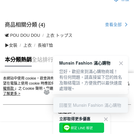
商品相關分類 (4)
查看全部
🕊️ POU DOU DOU
上衣 トップス
▶女裝
上衣
長袖T恤
本分類熱銷
全站排行
Munsin Fashion 滿心購物
您好，歡迎來到滿心購物商城！
有任何問題，請直接留下您的姓名
本網站中使用 cookie，欲查詢有關本網站使用 cookie 方式之詳情，及若您不希
及聯絡電話，方便我們以最快速度
熱門標籤
望在電腦上使用 cookie 時應如何變更電腦的 cookie 設定，請參閱本網站「
隱私
處理喔~
權條款
」之 Cookie 聲明。您繼續使用本網站即表示您同意本公司得按本網站使
用條款之 Cookie 聲明使用 cookie。
了解更多 >
回覆至 Munsin Fashion 滿心購物
我知道了
立即取得更多優惠
綁定 LINE 帳號