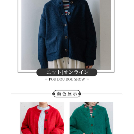
客戶支援中心」
https://netprotections.freshdesk.com/support/home
7-11取貨付款
【注意事項】
１．透過由恩沛科技股份有限公司提供之「AFTEE先享後付」服務完成之交
免運費
易，需依本服務之必要範圍內提供個人資料，並將交易相關給付款項請求債
權轉讓予恩沛科技股份有限公司。
付款後7-11取貨
２．關於個人資料處理事宜，請瀏覽以下網址：
免運費
https://aftee.tw/terms/#terms3
３．未成年的使用者請事先徵得法定代理人或監護人之同意方可使用
宅配
「AFTEE先享後付」，若未經同意申辦者引起之損失，本公司不負相關責
任。
免運費
４．使用「AFTEE先享後付」時，將依據個別帳號之用戶狀況，依本公司即
時審查核予不同之上限額度；若仍有額度不足之情形，本公司將視審查結果
離島宅配
請求用戶進行身份認證。
免運費
５．嚴禁一人註冊多個帳號或使用他人資訊註冊。若發現惡意使用之情形，
恩沛科技股份有限公司將有權停止該用戶之使用額度並採取法律行動。