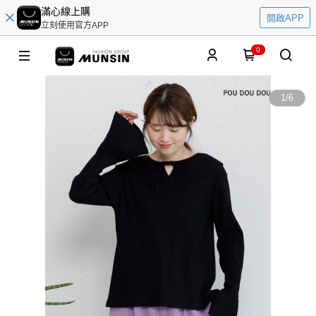
滿心線上購
開啟APP
立刻使用官方APP
0
1
/
6