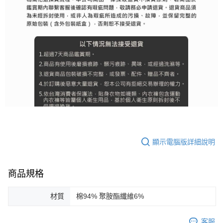
顯示電腦版詳細說明
商品規格
材質
棉94% 聚胺酯纖維6%
客服