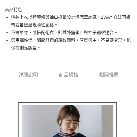
街口支付
商品特色
悠遊付
這款上衣以荷葉領與袖口抓皺設計增添華麗感，2WAY 穿法可綁
AFTEE先享後付
帶或自然展現隨性風格。
相關說明
不論單穿，或搭配衛衣、針織外露領口與袖子都很適合。
【關於「AFTEE先享後付」】
選用彈性佳、觸感舒適的羅紋面料，厚度適中，不易顯身形，能
ATM付款
AFTEE先享後付是「在收到商品之後才付款」的支付方式。 讓您購物簡單
保持俐落版型。
便利好安心！
１．簡單：不需註冊會員、不需綁卡、不需儲值。
運送方式
２．便利：只要手機號碼，簡訊認證，即可結帳。
３．安心：先確認商品／服務後，再付款。
全家取貨付款
詳細說明
商品規格
相關推薦
免運費
【「AFTEE先享後付」結帳流程】
１．於結帳方式選擇「AFTEE先享後付」後，將跳轉至「AFTEE先享後付」
付款後全家取貨
結帳頁面，進行簡訊認證並確認金額後，即可完成結帳。
２．訂單成立數日內，您將收到繳費通知簡訊。
免運費
３．收到繳費通知簡訊後14天內，點擊此簡訊中的連結，可透過四大超商／
ATM／網路銀行／等多元方式進行付款，方視為交易完成。
萊爾富取貨付款
※ 請注意：結帳手續完成當下不需立刻繳費，但若您需要取消訂單，請聯絡
免運費
購買商品的店家。未經商家同意取消之訂單仍視為有效，需透過AFTEE先享
後付繳納相關費用。
付款後萊爾富取貨
※ 交易是否成功請以「AFTEE先享後付 」之結帳頁面顯示為準，若有關於
是否繳費成功／繳費後需取消欲退款等相關疑問，請聯繫「AFTEE先享後付
免運費