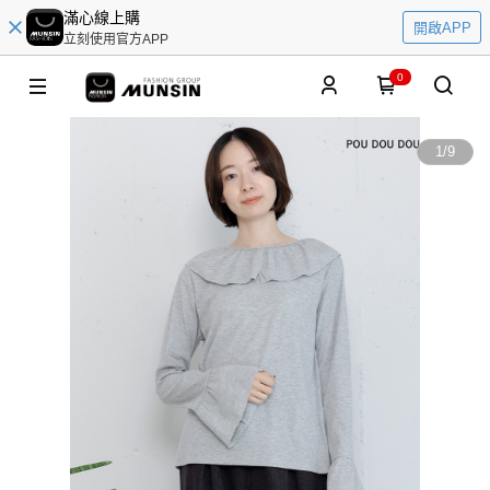
滿心線上購
開啟APP
立刻使用官方APP
0
1
/
9