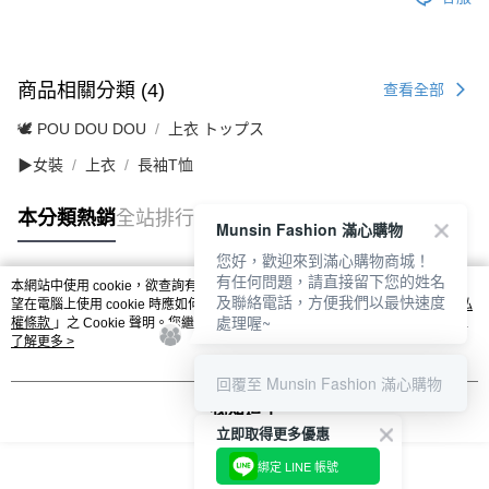
商品相關分類 (4)
查看全部
🕊️ POU DOU DOU
上衣 トップス
▶女裝
上衣
長袖T恤
本分類熱銷
全站排行
Munsin Fashion 滿心購物
您好，歡迎來到滿心購物商城！
有任何問題，請直接留下您的姓名
本網站中使用 cookie，欲查詢有關本網站使用 cookie 方式之詳情，及若您不希
及聯絡電話，方便我們以最快速度
熱門標籤
望在電腦上使用 cookie 時應如何變更電腦的 cookie 設定，請參閱本網站「
隱私
處理喔~
權條款
」之 Cookie 聲明。您繼續使用本網站即表示您同意本公司得按本網站使
用條款之 Cookie 聲明使用 cookie。
了解更多 >
回覆至 Munsin Fashion 滿心購物
我知道了
立即取得更多優惠
綁定 LINE 帳號