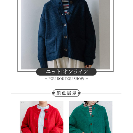
客戶支援中心」
https://netprotections.freshdesk.com/support/home
7-11取貨付款
【注意事項】
１．透過由恩沛科技股份有限公司提供之「AFTEE先享後付」服務完成之交
免運費
易，需依本服務之必要範圍內提供個人資料，並將交易相關給付款項請求債
權轉讓予恩沛科技股份有限公司。
付款後7-11取貨
２．關於個人資料處理事宜，請瀏覽以下網址：
免運費
https://aftee.tw/terms/#terms3
３．未成年的使用者請事先徵得法定代理人或監護人之同意方可使用
宅配
「AFTEE先享後付」，若未經同意申辦者引起之損失，本公司不負相關責
任。
免運費
４．使用「AFTEE先享後付」時，將依據個別帳號之用戶狀況，依本公司即
時審查核予不同之上限額度；若仍有額度不足之情形，本公司將視審查結果
離島宅配
請求用戶進行身份認證。
免運費
５．嚴禁一人註冊多個帳號或使用他人資訊註冊。若發現惡意使用之情形，
恩沛科技股份有限公司將有權停止該用戶之使用額度並採取法律行動。