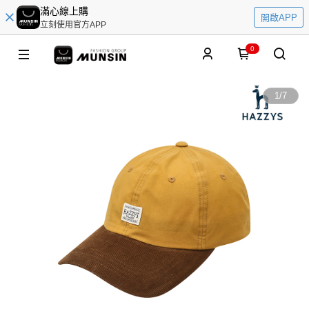
滿心線上購
開啟APP
立刻使用官方APP
0
1
/
7