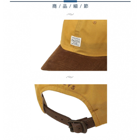
３．未成年的使用者請事先徵得法定代理人或監護人之同意方可使用
宅配
「AFTEE先享後付」，若未經同意申辦者引起之損失，本公司不負相關責
任。
每筆NT$80，滿NT$2,000(含以上)免運費
４．使用「AFTEE先享後付」時，將依據個別帳號之用戶狀況，依本公司即
時審查核予不同之上限額度；若仍有額度不足之情形，本公司將視審查結果
離島宅配
請求用戶進行身份認證。
每筆NT$280，滿NT$2,000(含以上)免運費
５．嚴禁一人註冊多個帳號或使用他人資訊註冊。若發現惡意使用之情形，
恩沛科技股份有限公司將有權停止該用戶之使用額度並採取法律行動。