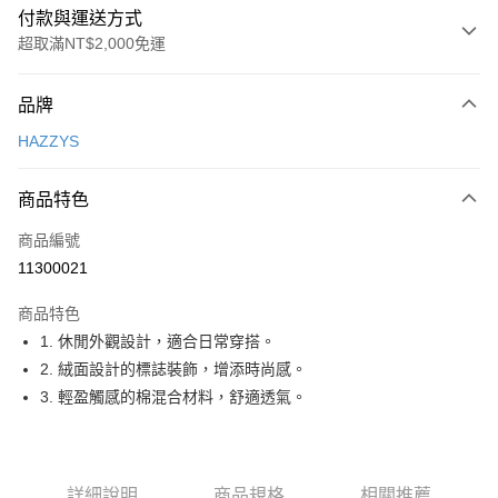
付款與運送方式
超取滿NT$2,000免運
付款方式
品牌
信用卡一次付款
HAZZYS
超商取貨付款
商品特色
LINE Pay
商品編號
Apple Pay
11300021
街口支付
商品特色
悠遊付
1. 休閒外觀設計，適合日常穿搭。
大哥付你分期
2. 絨面設計的標誌裝飾，增添時尚感。
相關說明
3. 輕盈觸感的棉混合材料，舒適透氣。
【大哥付你分期使用說明】
AFTEE先享後付
1.本服務由台灣大哥大提供，台灣大哥大用戶可立即使用無須另外申請。
2.付款方式選擇「大哥付你分期」，訂單成立後會自動跳轉到大哥付的交易
相關說明
流程，驗證手機門號後，選擇欲分期的期數、繳款截止日，確認付款後即完
【關於「AFTEE先享後付」】
詳細說明
商品規格
相關推薦
成交易。