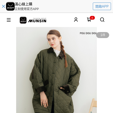
滿心線上購
開啟APP
立刻使用官方APP
0
1
/
8