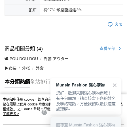
配布
棉97% 聚胺酯纖維3%
客服
商品相關分類 (4)
查看全部
🕊️ POU DOU DOU
外套 アウター
▶女裝
外搭
外套
本分類熱銷
全站排行
Munsin Fashion 滿心購物
您好，歡迎來到滿心購物商城！
有任何問題，請直接留下您的姓名
本網站中使用 cookie，欲查詢有關本網站使用 cookie 方式之詳情，及若您不希
及聯絡電話，方便我們以最快速度
熱門標籤
望在電腦上使用 cookie 時應如何變更電腦的 cookie 設定，請參閱本網站「
隱私
處理喔~
權條款
」之 Cookie 聲明。您繼續使用本網站即表示您同意本公司得按本網站使
用條款之 Cookie 聲明使用 cookie。
了解更多 >
回覆至 Munsin Fashion 滿心購物