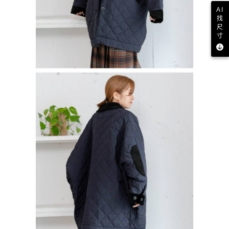
AI
找
尺
寸