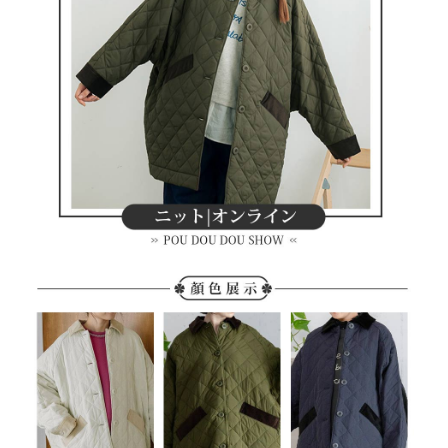
買賣價金債權讓與本公司後，依約使用本公司帳單繳交帳款。
後付繳納相關費用。
2.基於同意付款使用「大哥付你分期」之契約關係目的，商店將以您的個人
付款後萊爾富取貨
※ 交易是否成功請以「AFTEE先享後付 」之結帳頁面顯示為準，若有關於
資料（包含姓名、電話或地址）提供予台灣大哥大進項蒐集、處理及利用，
是否繳費成功／繳費後需取消欲退款等相關疑問，請聯繫「AFTEE先享後付
免運費
由本公司與您本人進行分期帳單所需資料之確認、核對及更正。
客戶支援中心」
https://netprotections.freshdesk.com/support/home
3.完整用戶服務條款，請詳閱以下連結：
https://oppay.tw/userRule
7-11取貨付款
【注意事項】
１．透過由恩沛科技股份有限公司提供之「AFTEE先享後付」服務完成之交
免運費
易，需依本服務之必要範圍內提供個人資料，並將交易相關給付款項請求債
權轉讓予恩沛科技股份有限公司。
付款後7-11取貨
２．關於個人資料處理事宜，請瀏覽以下網址：
免運費
https://aftee.tw/terms/#terms3
３．未成年的使用者請事先徵得法定代理人或監護人之同意方可使用
宅配
「AFTEE先享後付」，若未經同意申辦者引起之損失，本公司不負相關責
任。
免運費
４．使用「AFTEE先享後付」時，將依據個別帳號之用戶狀況，依本公司即
時審查核予不同之上限額度；若仍有額度不足之情形，本公司將視審查結果
離島宅配
請求用戶進行身份認證。
免運費
５．嚴禁一人註冊多個帳號或使用他人資訊註冊。若發現惡意使用之情形，
恩沛科技股份有限公司將有權停止該用戶之使用額度並採取法律行動。