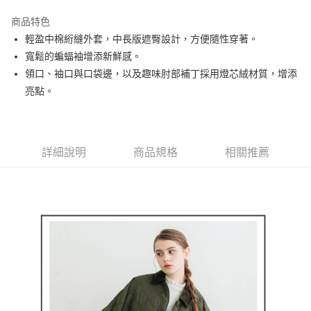
街口支付
商品特色
悠遊付
輕盈中棉絎縫外套，中長版遮臀設計，方便隨性穿著。
大哥付你分期
寬鬆的蝙蝠袖增添新鮮感。
相關說明
領口、袖口與口袋邊，以及趣味肘部補丁採用燈芯絨材質，增添
【大哥付你分期使用說明】
亮點。
AFTEE先享後付
1.本服務由台灣大哥大提供，台灣大哥大用戶可立即使用無須另外申請。
2.付款方式選擇「大哥付你分期」，訂單成立後會自動跳轉到大哥付的交易
相關說明
流程，驗證手機門號後，選擇欲分期的期數、繳款截止日，確認付款後即完
【關於「AFTEE先享後付」】
成交易。
ATM付款
AFTEE先享後付是「在收到商品之後才付款」的支付方式。 讓您購物簡單
3.實際核准額度、可分期數及費用金額請依後續交易確認頁面所載為準。
詳細說明
商品規格
相關推薦
便利好安心！
4.訂單成立30分鐘內，如未前往確認交易或遇審核未通過，訂單將自動取
１．簡單：不需註冊會員、不需綁卡、不需儲值。
運送方式
消。如遇「轉專審核」未通過狀況，表示未達大哥付你分期系統評分，恕無
２．便利：只要手機號碼，簡訊認證，即可結帳。
法說明評估內容。
３．安心：先確認商品／服務後，再付款。
全家取貨付款
【繳款方式說明】
1.分期款項不併入電信帳單，「大哥付你分期」於每月結算日後寄送繳費提
免運費
【「AFTEE先享後付」結帳流程】
醒簡訊。
１．於結帳方式選擇「AFTEE先享後付」後，將跳轉至「AFTEE先享後付」
2.透過簡訊連結打開帳單後，可選擇「超商條碼／台灣大直營門市／銀行轉
付款後全家取貨
結帳頁面，進行簡訊認證並確認金額後，即可完成結帳。
帳／街口支付／iPASS MONEY」等通路繳費。
２．訂單成立數日內，您將收到繳費通知簡訊。
免運費
３．收到繳費通知簡訊後14天內，點擊此簡訊中的連結，可透過四大超商／
【注意事項】
ATM／網路銀行／等多元方式進行付款，方視為交易完成。
萊爾富取貨付款
1.本服務係由「台灣大哥大股份有限公司」（以下簡稱本公司）所提供，讓
※ 請注意：結帳手續完成當下不需立刻繳費，但若您需要取消訂單，請聯絡
用戶於交易時，得透過本服務購買商品或服務，並由商店將買賣／分期付款
免運費
購買商品的店家。未經商家同意取消之訂單仍視為有效，需透過AFTEE先享