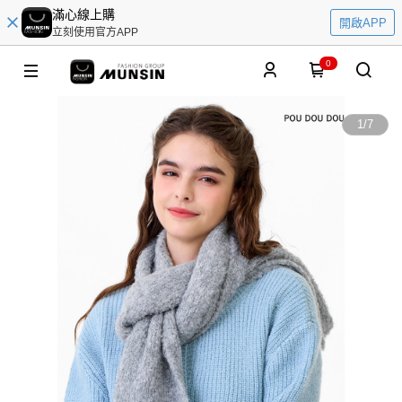
滿心線上購
開啟APP
立刻使用官方APP
0
1
/
7