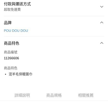
付款與運送方式
超取免運費
付款方式
品牌
信用卡一次付款
POU DOU DOU
超商取貨付款
商品特色
LINE Pay
商品編號
Apple Pay
11266606
街口支付
商品特色
悠遊付
混羊毛保暖圍巾
大哥付你分期
相關說明
【大哥付你分期使用說明】
AFTEE先享後付
1.本服務由台灣大哥大提供，台灣大哥大用戶可立即使用無須另外申請。
詳細說明
商品規格
相關推薦
2.付款方式選擇「大哥付你分期」，訂單成立後會自動跳轉到大哥付的交易
相關說明
流程，驗證手機門號後，選擇欲分期的期數、繳款截止日，確認付款後即完
【關於「AFTEE先享後付」】
成交易。