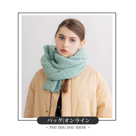
ATM付款
AFTEE先享後付是「在收到商品之後才付款」的支付方式。 讓您購物簡單
3.實際核准額度、可分期數及費用金額請依後續交易確認頁面所載為準。
便利好安心！
4.訂單成立30分鐘內，如未前往確認交易或遇審核未通過，訂單將自動取
１．簡單：不需註冊會員、不需綁卡、不需儲值。
運送方式
消。如遇「轉專審核」未通過狀況，表示未達大哥付你分期系統評分，恕無
２．便利：只要手機號碼，簡訊認證，即可結帳。
法說明評估內容。
３．安心：先確認商品／服務後，再付款。
全家取貨付款
【繳款方式說明】
1.分期款項不併入電信帳單，「大哥付你分期」於每月結算日後寄送繳費提
免運費
【「AFTEE先享後付」結帳流程】
醒簡訊。
１．於結帳方式選擇「AFTEE先享後付」後，將跳轉至「AFTEE先享後付」
2.透過簡訊連結打開帳單後，可選擇「超商條碼／台灣大直營門市／銀行轉
付款後全家取貨
結帳頁面，進行簡訊認證並確認金額後，即可完成結帳。
帳／街口支付／iPASS MONEY」等通路繳費。
２．訂單成立數日內，您將收到繳費通知簡訊。
免運費
３．收到繳費通知簡訊後14天內，點擊此簡訊中的連結，可透過四大超商／
【注意事項】
ATM／網路銀行／等多元方式進行付款，方視為交易完成。
萊爾富取貨付款
1.本服務係由「台灣大哥大股份有限公司」（以下簡稱本公司）所提供，讓
※ 請注意：結帳手續完成當下不需立刻繳費，但若您需要取消訂單，請聯絡
用戶於交易時，得透過本服務購買商品或服務，並由商店將買賣／分期付款
免運費
購買商品的店家。未經商家同意取消之訂單仍視為有效，需透過AFTEE先享
買賣價金債權讓與本公司後，依約使用本公司帳單繳交帳款。
後付繳納相關費用。
2.基於同意付款使用「大哥付你分期」之契約關係目的，商店將以您的個人
付款後萊爾富取貨
※ 交易是否成功請以「AFTEE先享後付 」之結帳頁面顯示為準，若有關於
資料（包含姓名、電話或地址）提供予台灣大哥大進項蒐集、處理及利用，
是否繳費成功／繳費後需取消欲退款等相關疑問，請聯繫「AFTEE先享後付
免運費
由本公司與您本人進行分期帳單所需資料之確認、核對及更正。
客戶支援中心」
https://netprotections.freshdesk.com/support/home
3.完整用戶服務條款，請詳閱以下連結：
https://oppay.tw/userRule
7-11取貨付款
【注意事項】
１．透過由恩沛科技股份有限公司提供之「AFTEE先享後付」服務完成之交
免運費
易，需依本服務之必要範圍內提供個人資料，並將交易相關給付款項請求債
權轉讓予恩沛科技股份有限公司。
付款後7-11取貨
２．關於個人資料處理事宜，請瀏覽以下網址：
免運費
https://aftee.tw/terms/#terms3