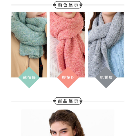
３．未成年的使用者請事先徵得法定代理人或監護人之同意方可使用
宅配
「AFTEE先享後付」，若未經同意申辦者引起之損失，本公司不負相關責
任。
免運費
４．使用「AFTEE先享後付」時，將依據個別帳號之用戶狀況，依本公司即
時審查核予不同之上限額度；若仍有額度不足之情形，本公司將視審查結果
離島宅配
請求用戶進行身份認證。
免運費
５．嚴禁一人註冊多個帳號或使用他人資訊註冊。若發現惡意使用之情形，
恩沛科技股份有限公司將有權停止該用戶之使用額度並採取法律行動。