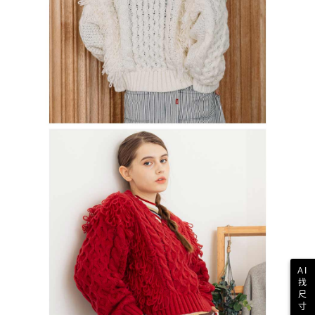
AI
找
尺
寸