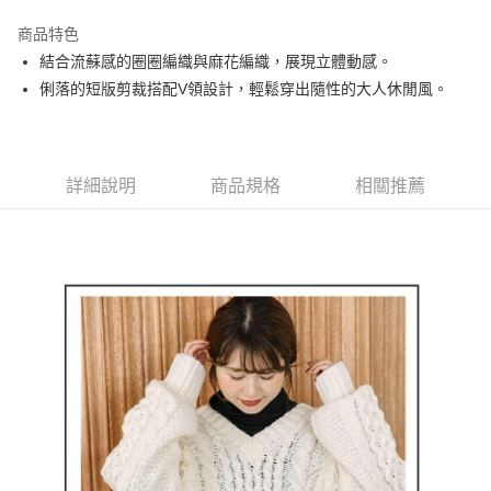
街口支付
商品特色
悠遊付
結合流蘇感的圈圈編織與麻花編織，展現立體動感。
大哥付你分期
俐落的短版剪裁搭配V領設計，輕鬆穿出隨性的大人休閒風。
相關說明
【大哥付你分期使用說明】
AFTEE先享後付
1.本服務由台灣大哥大提供，台灣大哥大用戶可立即使用無須另外申請。
2.付款方式選擇「大哥付你分期」，訂單成立後會自動跳轉到大哥付的交易
相關說明
詳細說明
商品規格
相關推薦
流程，驗證手機門號後，選擇欲分期的期數、繳款截止日，確認付款後即完
【關於「AFTEE先享後付」】
成交易。
ATM付款
AFTEE先享後付是「在收到商品之後才付款」的支付方式。 讓您購物簡單
3.實際核准額度、可分期數及費用金額請依後續交易確認頁面所載為準。
便利好安心！
4.訂單成立30分鐘內，如未前往確認交易或遇審核未通過，訂單將自動取
１．簡單：不需註冊會員、不需綁卡、不需儲值。
運送方式
消。如遇「轉專審核」未通過狀況，表示未達大哥付你分期系統評分，恕無
２．便利：只要手機號碼，簡訊認證，即可結帳。
法說明評估內容。
３．安心：先確認商品／服務後，再付款。
全家取貨付款
【繳款方式說明】
1.分期款項不併入電信帳單，「大哥付你分期」於每月結算日後寄送繳費提
免運費
【「AFTEE先享後付」結帳流程】
醒簡訊。
１．於結帳方式選擇「AFTEE先享後付」後，將跳轉至「AFTEE先享後付」
2.透過簡訊連結打開帳單後，可選擇「超商條碼／台灣大直營門市／銀行轉
付款後全家取貨
結帳頁面，進行簡訊認證並確認金額後，即可完成結帳。
帳／街口支付／iPASS MONEY」等通路繳費。
２．訂單成立數日內，您將收到繳費通知簡訊。
免運費
３．收到繳費通知簡訊後14天內，點擊此簡訊中的連結，可透過四大超商／
【注意事項】
ATM／網路銀行／等多元方式進行付款，方視為交易完成。
萊爾富取貨付款
1.本服務係由「台灣大哥大股份有限公司」（以下簡稱本公司）所提供，讓
※ 請注意：結帳手續完成當下不需立刻繳費，但若您需要取消訂單，請聯絡
用戶於交易時，得透過本服務購買商品或服務，並由商店將買賣／分期付款
免運費
購買商品的店家。未經商家同意取消之訂單仍視為有效，需透過AFTEE先享