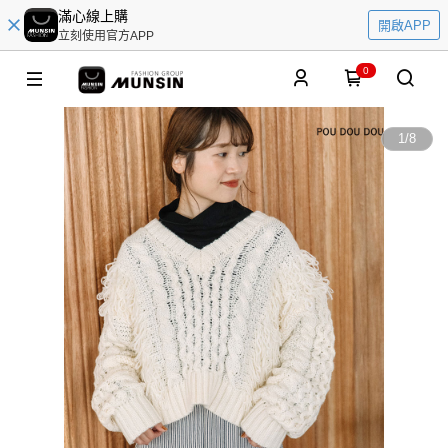
滿心線上購
開啟APP
立刻使用官方APP
0
1
/
8