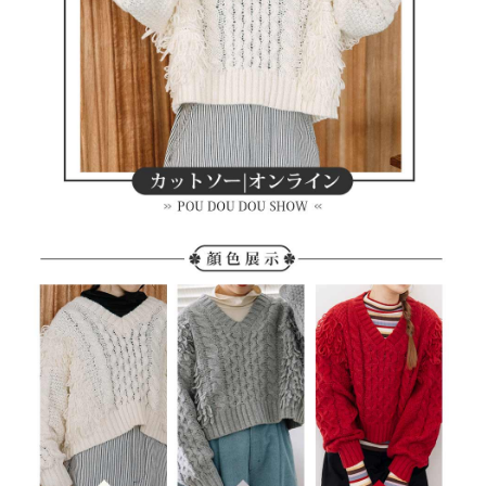
買賣價金債權讓與本公司後，依約使用本公司帳單繳交帳款。
後付繳納相關費用。
2.基於同意付款使用「大哥付你分期」之契約關係目的，商店將以您的個人
付款後萊爾富取貨
※ 交易是否成功請以「AFTEE先享後付 」之結帳頁面顯示為準，若有關於
資料（包含姓名、電話或地址）提供予台灣大哥大進項蒐集、處理及利用，
是否繳費成功／繳費後需取消欲退款等相關疑問，請聯繫「AFTEE先享後付
免運費
由本公司與您本人進行分期帳單所需資料之確認、核對及更正。
客戶支援中心」
https://netprotections.freshdesk.com/support/home
3.完整用戶服務條款，請詳閱以下連結：
https://oppay.tw/userRule
7-11取貨付款
【注意事項】
１．透過由恩沛科技股份有限公司提供之「AFTEE先享後付」服務完成之交
免運費
易，需依本服務之必要範圍內提供個人資料，並將交易相關給付款項請求債
權轉讓予恩沛科技股份有限公司。
付款後7-11取貨
２．關於個人資料處理事宜，請瀏覽以下網址：
免運費
https://aftee.tw/terms/#terms3
３．未成年的使用者請事先徵得法定代理人或監護人之同意方可使用
宅配
「AFTEE先享後付」，若未經同意申辦者引起之損失，本公司不負相關責
任。
免運費
４．使用「AFTEE先享後付」時，將依據個別帳號之用戶狀況，依本公司即
時審查核予不同之上限額度；若仍有額度不足之情形，本公司將視審查結果
離島宅配
請求用戶進行身份認證。
免運費
５．嚴禁一人註冊多個帳號或使用他人資訊註冊。若發現惡意使用之情形，
恩沛科技股份有限公司將有權停止該用戶之使用額度並採取法律行動。