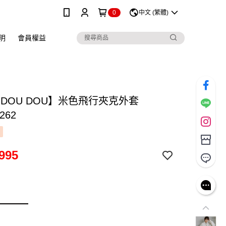
0
中文 (繁體)
明
會員權益
 DOU DOU】米色飛行夾克外套
262
995