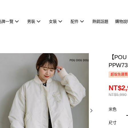
品牌一覽
男裝
女裝
配件
熱銷話題
購物說
【POU
PPW73
超取免運費
NT$2,
NT$5,990
米色
尺寸