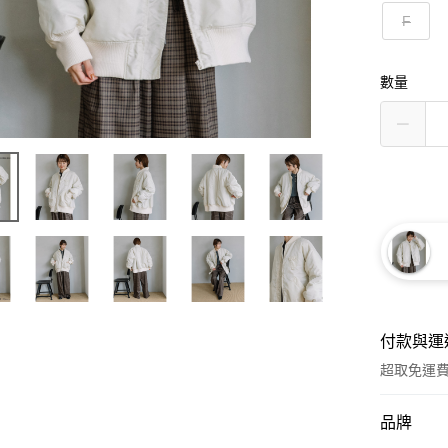
F
數量
付款與運
超取免運
付款方式
品牌