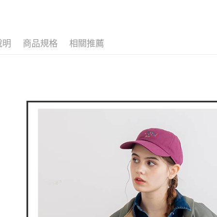
全家取貨
1.分期款
【「AFT
🕊️ POU 
醒簡訊。
免運費
１．於結帳
2.透過簡
付」結帳
📍本月精
帳／街口支
付款後全
２．訂單
折
３．收到繳
說明
商品規格
相關推薦
免運費
【注意事
／ATM／
1.本服務
※ 請注意
萊爾富取
用戶於交
絡購買商品
款買賣價
先享後付
免運費
2.基於同
※ 交易是
資料（包
是否繳費成
付款後萊
用，由本
付客戶支
免運費
3.完整用
【注意事
7-11取貨
１．透過由
交易，需
免運費
求債權轉
２．關於
付款後7-1
https://aft
免運費
３．未成
「AFTE
宅配
任。
４．使用「
免運費
即時審查
結果請求