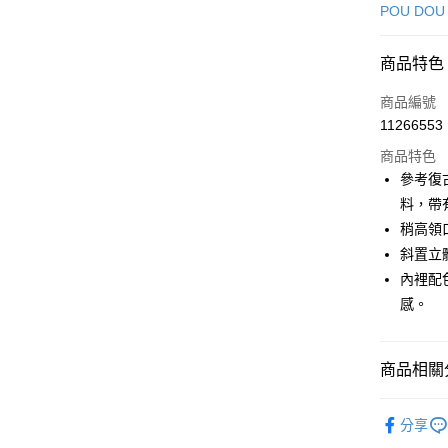
信用卡一
POU DOU
超商取貨
商品特色
LINE Pay
商品編號
Apple Pay
11266553
商品特色
街口支付
參考復
悠遊付
料，帶
稍高領
大哥付你
斜置立
相關說明
【大哥付
內裡配
AFTEE先
1.本服務
感。
2.付款方
相關說明
流程，驗
【關於「A
ATM付款
完成交易
AFTEE
3.實際核
商品相關分
便利好安
4.訂單成
１．簡單
消。如遇
２．便利
🕊️ POU 
運送方式
無法說明
３．安心
分享
【繳款方
▶女裝