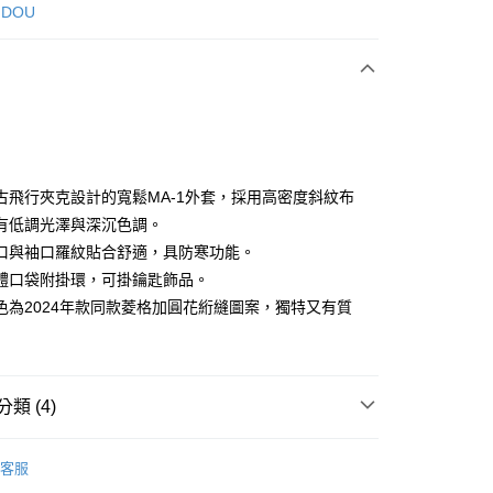
次付款
 DOU
付款
古飛行夾克設計的寬鬆MA-1外套，採用高密度斜紋布
有低調光澤與深沉色調。
口與袖口羅紋貼合舒適，具防寒功能。
分期
體口袋附掛環，可掛鑰匙飾品。
你分期使用說明】
色為2024年款同款菱格加圓花絎縫圖案，獨特又有質
享後付
由台灣大哥大提供，台灣大哥大用戶可立即使用無須另外申請。
式選擇「大哥付你分期」，訂單成立後會自動跳轉到大哥付的交易
證手機門號後，選擇欲分期的期數、繳款截止日，確認付款後即
FTEE先享後付」】
。
先享後付是「在收到商品之後才付款」的支付方式。 讓您購物簡單
准額度、可分期數及費用金額請依後續交易確認頁面所載為準。
類 (4)
心！
立30分鐘內，如未前往確認交易或遇審核未通過，訂單將自動取
：不需註冊會員、不需綁卡、不需儲值。
「轉專審核」未通過狀況，表示未達大哥付你分期系統評分，恕
：只要手機號碼，簡訊認證，即可結帳。
DOU DOU
外套 アウター
評估內容。
：先確認商品／服務後，再付款。
客服
式說明】
外搭
外套