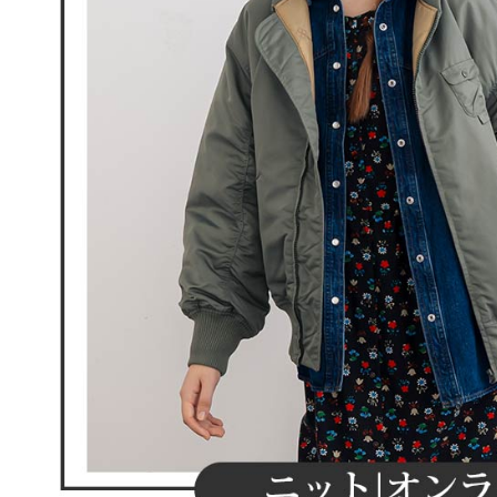
離島宅配
５．嚴禁
免運費
形，恩沛
動。