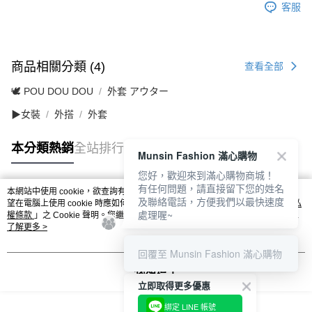
客服
商品相關分類 (4)
查看全部
🕊️ POU DOU DOU
外套 アウター
▶女裝
外搭
外套
本分類熱銷
全站排行
Munsin Fashion 滿心購物
您好，歡迎來到滿心購物商城！
有任何問題，請直接留下您的姓名
本網站中使用 cookie，欲查詢有關本網站使用 cookie 方式之詳情，及若您不希
及聯絡電話，方便我們以最快速度
熱門標籤
望在電腦上使用 cookie 時應如何變更電腦的 cookie 設定，請參閱本網站「
隱私
處理喔~
權條款
」之 Cookie 聲明。您繼續使用本網站即表示您同意本公司得按本網站使
用條款之 Cookie 聲明使用 cookie。
了解更多 >
回覆至 Munsin Fashion 滿心購物
我知道了
立即取得更多優惠
綁定 LINE 帳號