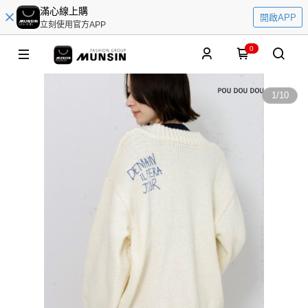
滿心線上購
開啟APP
立刻使用官方APP
0
1
/
10