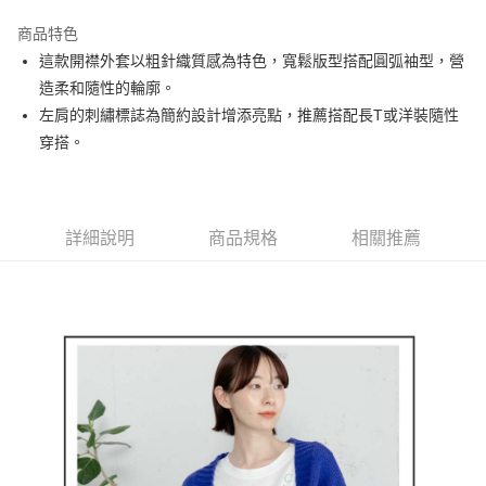
街口支付
商品特色
悠遊付
這款開襟外套以粗針織質感為特色，寬鬆版型搭配圓弧袖型，營
大哥付你分期
造柔和隨性的輪廓。
相關說明
左肩的刺繡標誌為簡約設計增添亮點，推薦搭配長T或洋裝隨性
【大哥付你分期使用說明】
穿搭。
AFTEE先享後付
1.本服務由台灣大哥大提供，台灣大哥大用戶可立即使用無須另外申請。
2.付款方式選擇「大哥付你分期」，訂單成立後會自動跳轉到大哥付的交易
相關說明
流程，驗證手機門號後，選擇欲分期的期數、繳款截止日，確認付款後即完
【關於「AFTEE先享後付」】
成交易。
ATM付款
AFTEE先享後付是「在收到商品之後才付款」的支付方式。 讓您購物簡單
3.實際核准額度、可分期數及費用金額請依後續交易確認頁面所載為準。
詳細說明
商品規格
相關推薦
便利好安心！
4.訂單成立30分鐘內，如未前往確認交易或遇審核未通過，訂單將自動取
１．簡單：不需註冊會員、不需綁卡、不需儲值。
運送方式
消。如遇「轉專審核」未通過狀況，表示未達大哥付你分期系統評分，恕無
２．便利：只要手機號碼，簡訊認證，即可結帳。
法說明評估內容。
３．安心：先確認商品／服務後，再付款。
全家取貨付款
【繳款方式說明】
1.分期款項不併入電信帳單，「大哥付你分期」於每月結算日後寄送繳費提
免運費
【「AFTEE先享後付」結帳流程】
醒簡訊。
１．於結帳方式選擇「AFTEE先享後付」後，將跳轉至「AFTEE先享後付」
2.透過簡訊連結打開帳單後，可選擇「超商條碼／台灣大直營門市／銀行轉
付款後全家取貨
結帳頁面，進行簡訊認證並確認金額後，即可完成結帳。
帳／街口支付／iPASS MONEY」等通路繳費。
２．訂單成立數日內，您將收到繳費通知簡訊。
免運費
３．收到繳費通知簡訊後14天內，點擊此簡訊中的連結，可透過四大超商／
【注意事項】
ATM／網路銀行／等多元方式進行付款，方視為交易完成。
萊爾富取貨付款
1.本服務係由「台灣大哥大股份有限公司」（以下簡稱本公司）所提供，讓
※ 請注意：結帳手續完成當下不需立刻繳費，但若您需要取消訂單，請聯絡
用戶於交易時，得透過本服務購買商品或服務，並由商店將買賣／分期付款
免運費
購買商品的店家。未經商家同意取消之訂單仍視為有效，需透過AFTEE先享