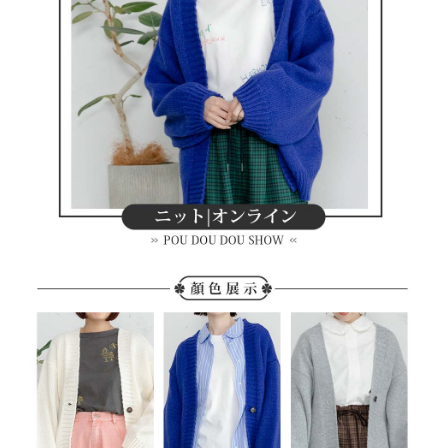
買賣價金債權讓與本公司後，依約使用本公司帳單繳交帳款。
後付繳納相關費用。
2.基於同意付款使用「大哥付你分期」之契約關係目的，商店將以您的個人
付款後萊爾富取貨
※ 交易是否成功請以「AFTEE先享後付 」之結帳頁面顯示為準，若有關於
資料（包含姓名、電話或地址）提供予台灣大哥大進項蒐集、處理及利用，
是否繳費成功／繳費後需取消欲退款等相關疑問，請聯繫「AFTEE先享後付
免運費
由本公司與您本人進行分期帳單所需資料之確認、核對及更正。
客戶支援中心」
https://netprotections.freshdesk.com/support/home
3.完整用戶服務條款，請詳閱以下連結：
https://oppay.tw/userRule
7-11取貨付款
【注意事項】
１．透過由恩沛科技股份有限公司提供之「AFTEE先享後付」服務完成之交
免運費
易，需依本服務之必要範圍內提供個人資料，並將交易相關給付款項請求債
權轉讓予恩沛科技股份有限公司。
付款後7-11取貨
２．關於個人資料處理事宜，請瀏覽以下網址：
免運費
https://aftee.tw/terms/#terms3
３．未成年的使用者請事先徵得法定代理人或監護人之同意方可使用
宅配
「AFTEE先享後付」，若未經同意申辦者引起之損失，本公司不負相關責
任。
免運費
４．使用「AFTEE先享後付」時，將依據個別帳號之用戶狀況，依本公司即
時審查核予不同之上限額度；若仍有額度不足之情形，本公司將視審查結果
離島宅配
請求用戶進行身份認證。
免運費
５．嚴禁一人註冊多個帳號或使用他人資訊註冊。若發現惡意使用之情形，
恩沛科技股份有限公司將有權停止該用戶之使用額度並採取法律行動。