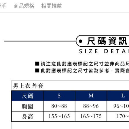
全家取貨
1.分期款
【「AFT
說明
商品規格
相關推薦
醒簡訊。
免運費
１．於結帳
2.透過簡
付」結帳
帳／街口支
付款後全
２．訂單
３．收到繳
免運費
【注意事
／ATM／
1.本服務
※ 請注意
萊爾富取
用戶於交
絡購買商品
款買賣價
先享後付
免運費
2.基於同
※ 交易是
資料（包
是否繳費成
付款後萊
用，由本
付客戶支
免運費
3.完整用
【注意事
7-11取貨
１．透過由
交易，需
免運費
求債權轉
２．關於
付款後7-1
https://aft
免運費
３．未成
「AFTE
宅配
任。
４．使用「
免運費
即時審查