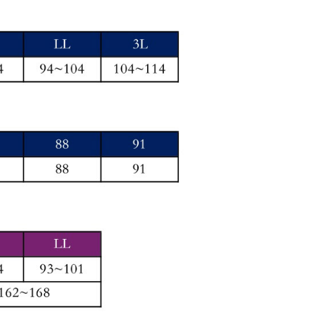
用戶進行身份認證。
一人註冊多個帳號或使用他人資訊註冊。若發現惡意使用之情
科技股份有限公司將有權停止該用戶之使用額度並採取法律行