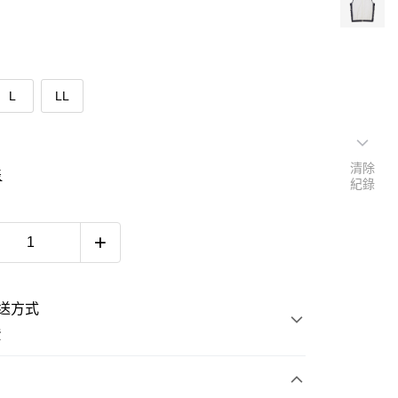
L
LL
清除
表
紀錄
送方式
費