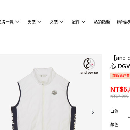
品牌一覽
男裝
女裝
配件
熱銷話題
購物說
【and
心 DGW
超取免運費
NT$5,
NT$7,890
白色
顏色