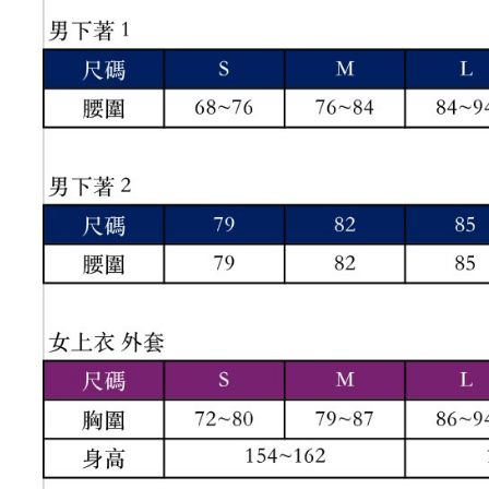
結果請求
離島宅配
５．嚴禁
免運費
形，恩沛
動。