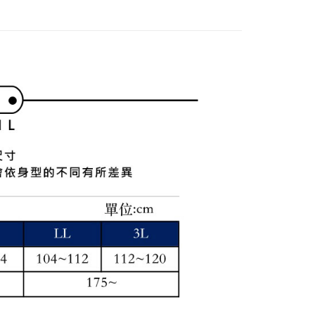
付款
項不併入電信帳單，「大哥付你分期」於每月結算日後寄送繳費提
EE先享後付」結帳流程】
方式選擇「AFTEE先享後付」後，將跳轉至「AFTEE先享後
訊連結打開帳單後，可選擇「超商條碼／台灣大直營門市／銀行轉
頁面，進行簡訊認證並確認金額後，即可完成結帳。
付／iPASS MONEY」等通路繳費。
家取貨
成立數日內，您將收到繳費通知簡訊。
費通知簡訊後14天內，點擊此簡訊中的連結，可透過四大超商
項】
網路銀行／等多元方式進行付款，方視為交易完成。
係由「台灣大哥大股份有限公司」（以下簡稱本公司）所提供，讓
：結帳手續完成當下不需立刻繳費，但若您需要取消訂單，請聯
貨付款
易時，得透過本服務購買商品或服務，並由商店將買賣／分期付
的店家。未經商家同意取消之訂單仍視為有效，需透過AFTEE
金債權讓與本公司後，依約使用本公司帳單繳交帳款。
繳納相關費用。
意付款使用「大哥付你分期」之契約關係目的，商店將以您的個人
否成功請以「AFTEE先享後付 」之結帳頁面顯示為準，若有關於
含姓名、電話或地址）提供予台灣大哥大進項蒐集、處理及利
功／繳費後需取消欲退款等相關疑問，請聯繫「AFTEE先享後
爾富取貨
公司與您本人進行分期帳單所需資料之確認、核對及更正。
援中心」
https://netprotections.freshdesk.com/support/home
戶服務條款，請詳閱以下連結：
https://oppay.tw/userRule
項】
付款
恩沛科技股份有限公司提供之「AFTEE先享後付」服務完成之
依本服務之必要範圍內提供個人資料，並將交易相關給付款項請
讓予恩沛科技股份有限公司。
個人資料處理事宜，請瀏覽以下網址：
1取貨
ee.tw/terms/#terms3
年的使用者請事先徵得法定代理人或監護人之同意方可使用
E先享後付」，若未經同意申辦者引起之損失，本公司不負相關責
AFTEE先享後付」時，將依據個別帳號之用戶狀況，依本公司
核予不同之上限額度；若仍有額度不足之情形，本公司將視審查