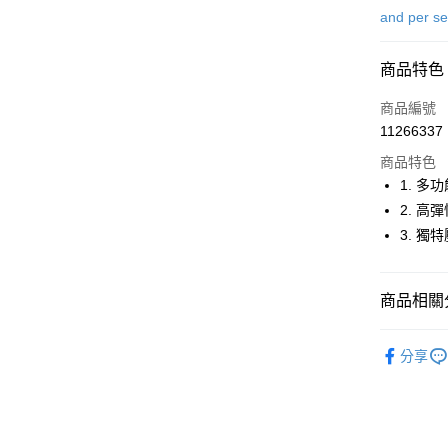
信用卡一
and per s
超商取貨
商品特色
LINE Pay
商品編號
Apple Pay
11266337
商品特色
街口支付
1. 
悠遊付
2. 
3. 
大哥付你
相關說明
【大哥付
AFTEE先
商品相關分
1.本服務
2.付款方
相關說明
流程，驗
⛳️ and per
【關於「A
ATM付款
完成交易
分享
AFTEE
⛳️ and per
3.實際核
便利好安
4.訂單成
１．簡單
⛳️ and per
消。如遇
２．便利
運送方式
無法說明
３．安心
【繳款方