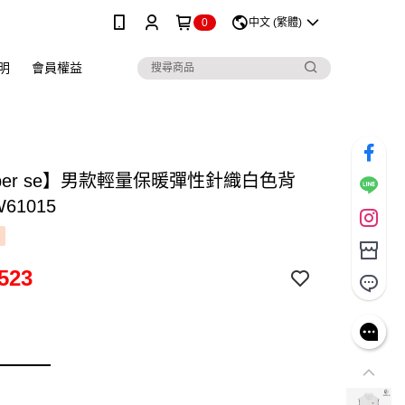
0
中文 (繁體)
明
會員權益
 per se】男款輕量保暖彈性針織白色背
61015
523