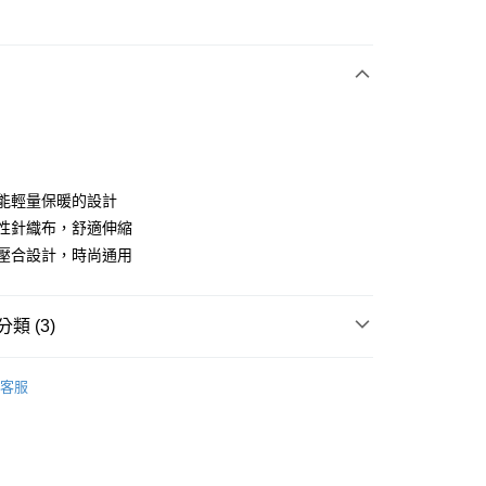
次付款
e
付款
多功能輕量保暖的設計
高彈性針織布，舒適伸縮
獨特壓合設計，時尚通用
分期
你分期使用說明】
享後付
類 (3)
由台灣大哥大提供，台灣大哥大用戶可立即使用無須另外申請。
式選擇「大哥付你分期」，訂單成立後會自動跳轉到大哥付的交易
證手機門號後，選擇欲分期的期數、繳款截止日，確認付款後即
 se
男款 | 外套/背心
FTEE先享後付」】
。
客服
先享後付是「在收到商品之後才付款」的支付方式。 讓您購物簡單
 se
准額度、可分期數及費用金額請依後續交易確認頁面所載為準。
🍁 指定商品限時2件7折
心！
立30分鐘內，如未前往確認交易或遇審核未通過，訂單將自動取
：不需註冊會員、不需綁卡、不需儲值。
 se
特價專區🛍️
男裝
「轉專審核」未通過狀況，表示未達大哥付你分期系統評分，恕
：只要手機號碼，簡訊認證，即可結帳。
評估內容。
：先確認商品／服務後，再付款。
式說明】