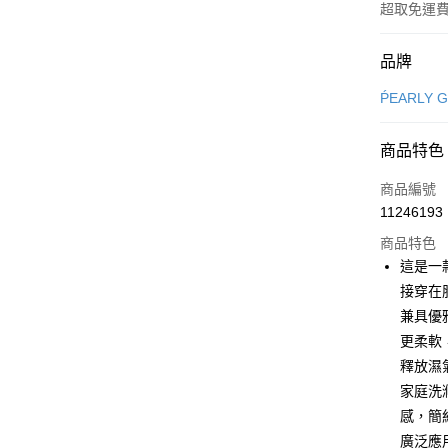
超取免運
付款方式
品牌
信用卡一
ṔEARLY 
超商取貨
商品特色
LINE Pay
商品編號
Apple Pay
11246193
商品特色
街口支付
這是一
悠遊付
接穿在
兼具優
大哥付你
更柔軟
相關說明
【大哥付
釋放濕
AFTEE先
1.本服務
家庭洗
2.付款方
相關說明
感，簡
流程，驗
【關於「A
ATM付款
完成交易
AFTEE
廣泛應