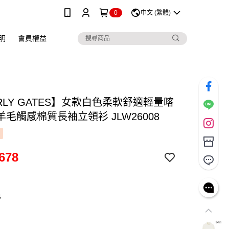
0
中文 (繁體)
明
會員權益
RLY GATES】女款白色柔軟舒適輕量喀
毛觸感棉質長袖立領衫 JLW26008
678
色