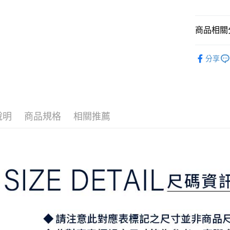
3.實際核
便利好安
4.訂單成
１．簡單
消。如遇
２．便利
運送方式
商品相關分
無法說明
３．安心
【繳款方
全家取貨
1.分期款
⛳️ ṔEARL
【「AFT
醒簡訊。
分享
免運費
１．於結帳
▶女裝
2.透過簡
付」結帳
帳／街口支
付款後全
２．訂單
３．收到繳
免運費
【注意事
／ATM／
1.本服務
※ 請注意
萊爾富取
用戶於交
說明
商品規格
相關推薦
絡購買商品
款買賣價
先享後付
免運費
2.基於同
※ 交易是
資料（包
是否繳費成
付款後萊
用，由本
付客戶支
免運費
3.完整用
【注意事
7-11取貨
１．透過由
交易，需
免運費
求債權轉
２．關於
付款後7-1
https://aft
免運費
３．未成