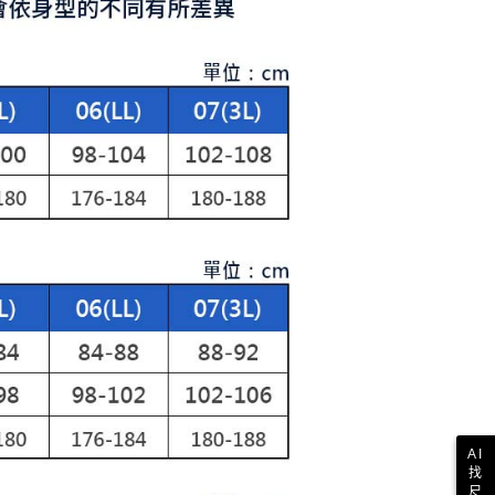
E先享後付」，若未經同意申辦者引起之損失，本公司不負相關責
AFTEE先享後付」時，將依據個別帳號之用戶狀況，依本公司
核予不同之上限額度；若仍有額度不足之情形，本公司將視審查
用戶進行身份認證。
一人註冊多個帳號或使用他人資訊註冊。若發現惡意使用之情
科技股份有限公司將有權停止該用戶之使用額度並採取法律行
AI
找
尺