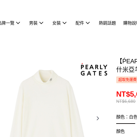
品牌一覽
男裝
女裝
配件
熱銷話題
購物說
【ṔEA
什米亞羊
超取免運費
NT$5,
NT$6,680
顏色：白
顏色