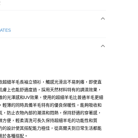
費
次付款
GATES
付款
款超細羊毛長袖立領衫，觸感光滑且不易刺癢，即使直
肌膚上也能舒適度過，採用天然材料特有的調濕效果，
雅的光澤感和UV效果，使用的超細羊毛比普通羊毛更細
分期
，輕薄的同時具備羊毛特有的優良保暖性，能夠吸收和
你分期使用說明】
氣，防止衣物內部的潮濕和悶熱，保持舒適的穿著感，
享後付
由台灣大哥大提供，台灣大哥大用戶可立即使用無須另外申請。
滌方便，輕柔清洗可長久保持超細羊毛的功能性和質
式選擇「大哥付你分期」，訂單成立後會自動跳轉到大哥付的交易
約的設計使其搭配能力極佳，從高爾夫到日常生活都能
證手機門號後，選擇欲分期的期數、繳款截止日，確認付款後即
FTEE先享後付」】
。
先享後付是「在收到商品之後才付款」的支付方式。 讓您購物簡單
用於各種搭配。