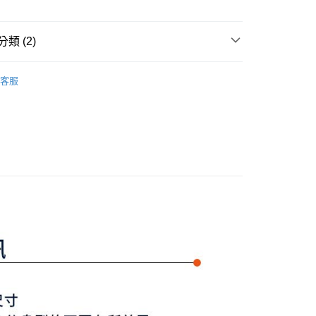
准額度、可分期數及費用金額請依後續交易確認頁面所載為準。
心！
立30分鐘內，如未前往確認交易或遇審核未通過，訂單將自動取
：不需註冊會員、不需綁卡、不需儲值。
「轉專審核」未通過狀況，表示未達大哥付你分期系統評分，恕
：只要手機號碼，簡訊認證，即可結帳。
類 (2)
評估內容。
：先確認商品／服務後，再付款。
式說明】
付款
項不併入電信帳單，「大哥付你分期」於每月結算日後寄送繳費提
Y GATES
女款服飾
上衣
EE先享後付」結帳流程】
客服
方式選擇「AFTEE先享後付」後，將跳轉至「AFTEE先享後
上衣
長袖POLO/立領衫
訊連結打開帳單後，可選擇「超商條碼／台灣大直營門市／銀行轉
頁面，進行簡訊認證並確認金額後，即可完成結帳。
付／iPASS MONEY」等通路繳費。
家取貨
成立數日內，您將收到繳費通知簡訊。
費通知簡訊後14天內，點擊此簡訊中的連結，可透過四大超商
項】
網路銀行／等多元方式進行付款，方視為交易完成。
係由「台灣大哥大股份有限公司」（以下簡稱本公司）所提供，讓
：結帳手續完成當下不需立刻繳費，但若您需要取消訂單，請聯
貨付款
易時，得透過本服務購買商品或服務，並由商店將買賣／分期付
的店家。未經商家同意取消之訂單仍視為有效，需透過AFTEE
金債權讓與本公司後，依約使用本公司帳單繳交帳款。
繳納相關費用。
意付款使用「大哥付你分期」之契約關係目的，商店將以您的個人
否成功請以「AFTEE先享後付 」之結帳頁面顯示為準，若有關於
含姓名、電話或地址）提供予台灣大哥大進項蒐集、處理及利
功／繳費後需取消欲退款等相關疑問，請聯繫「AFTEE先享後
爾富取貨
公司與您本人進行分期帳單所需資料之確認、核對及更正。
援中心」
https://netprotections.freshdesk.com/support/home
戶服務條款，請詳閱以下連結：
https://oppay.tw/userRule
項】
付款
恩沛科技股份有限公司提供之「AFTEE先享後付」服務完成之
依本服務之必要範圍內提供個人資料，並將交易相關給付款項請
讓予恩沛科技股份有限公司。
個人資料處理事宜，請瀏覽以下網址：
1取貨
ee.tw/terms/#terms3
年的使用者請事先徵得法定代理人或監護人之同意方可使用