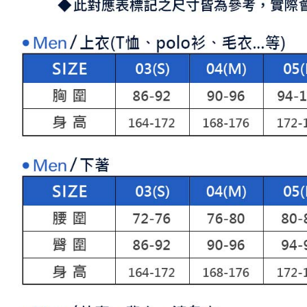
「AFTE
宅配
任。
４．使用「
免運費
即時審查
結果請求
離島宅配
５．嚴禁
免運費
形，恩沛
動。