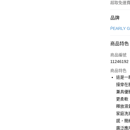
超取免運
付款方式
品牌
信用卡一
ṔEARLY 
超商取貨
商品特色
LINE Pay
商品編號
Apple Pay
11246192
商品特色
街口支付
這是一
悠遊付
接穿在
兼具優
大哥付你
更柔軟
相關說明
【大哥付
釋放濕
AFTEE先
1.本服務
家庭洗
2.付款方
相關說明
感，簡
流程，驗
【關於「A
ATM付款
完成交易
AFTEE
廣泛應