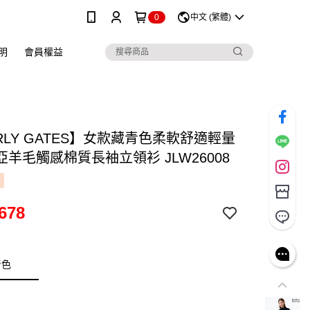
0
中文 (繁體)
明
會員權益
RLY GATES】女款藏青色柔軟舒適輕量
羊毛觸感棉質長袖立領衫 JLW26008
678
青色