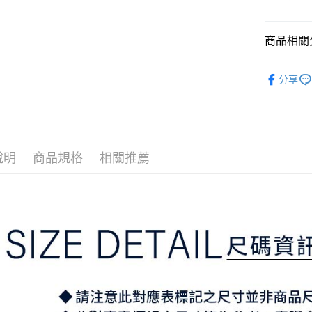
3.實際核
便利好安
4.訂單成
１．簡單
消。如遇
２．便利
運送方式
商品相關分
無法說明
３．安心
【繳款方
全家取貨
1.分期款
⛳️ ṔEARL
【「AFT
醒簡訊。
分享
免運費
１．於結帳
▶女裝
2.透過簡
付」結帳
帳／街口支
付款後全
２．訂單
３．收到繳
免運費
【注意事
／ATM／
1.本服務
※ 請注意
萊爾富取
用戶於交
說明
商品規格
相關推薦
絡購買商品
款買賣價
先享後付
免運費
2.基於同
※ 交易是
資料（包
是否繳費成
付款後萊
用，由本
付客戶支
免運費
3.完整用
【注意事
7-11取貨
１．透過由
交易，需
免運費
求債權轉
２．關於
付款後7-1
https://aft
免運費
３．未成