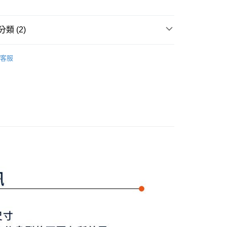
准額度、可分期數及費用金額請依後續交易確認頁面所載為準。
心！
立30分鐘內，如未前往確認交易或遇審核未通過，訂單將自動取
：不需註冊會員、不需綁卡、不需儲值。
「轉專審核」未通過狀況，表示未達大哥付你分期系統評分，恕
：只要手機號碼，簡訊認證，即可結帳。
類 (2)
評估內容。
：先確認商品／服務後，再付款。
式說明】
付款
項不併入電信帳單，「大哥付你分期」於每月結算日後寄送繳費提
Y GATES
女款服飾
上衣
EE先享後付」結帳流程】
客服
方式選擇「AFTEE先享後付」後，將跳轉至「AFTEE先享後
上衣
長袖POLO/立領衫
訊連結打開帳單後，可選擇「超商條碼／台灣大直營門市／銀行轉
頁面，進行簡訊認證並確認金額後，即可完成結帳。
付／iPASS MONEY」等通路繳費。
家取貨
成立數日內，您將收到繳費通知簡訊。
費通知簡訊後14天內，點擊此簡訊中的連結，可透過四大超商
項】
網路銀行／等多元方式進行付款，方視為交易完成。
係由「台灣大哥大股份有限公司」（以下簡稱本公司）所提供，讓
：結帳手續完成當下不需立刻繳費，但若您需要取消訂單，請聯
貨付款
易時，得透過本服務購買商品或服務，並由商店將買賣／分期付
的店家。未經商家同意取消之訂單仍視為有效，需透過AFTEE
金債權讓與本公司後，依約使用本公司帳單繳交帳款。
繳納相關費用。
意付款使用「大哥付你分期」之契約關係目的，商店將以您的個人
否成功請以「AFTEE先享後付 」之結帳頁面顯示為準，若有關於
含姓名、電話或地址）提供予台灣大哥大進項蒐集、處理及利
功／繳費後需取消欲退款等相關疑問，請聯繫「AFTEE先享後
爾富取貨
公司與您本人進行分期帳單所需資料之確認、核對及更正。
援中心」
https://netprotections.freshdesk.com/support/home
戶服務條款，請詳閱以下連結：
https://oppay.tw/userRule
項】
付款
恩沛科技股份有限公司提供之「AFTEE先享後付」服務完成之
依本服務之必要範圍內提供個人資料，並將交易相關給付款項請
讓予恩沛科技股份有限公司。
個人資料處理事宜，請瀏覽以下網址：
1取貨
ee.tw/terms/#terms3
年的使用者請事先徵得法定代理人或監護人之同意方可使用