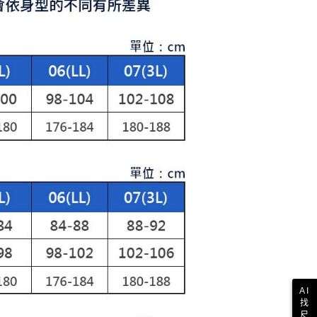
E先享後付」，若未經同意申辦者引起之損失，本公司不負相關責
AFTEE先享後付」時，將依據個別帳號之用戶狀況，依本公司
核予不同之上限額度；若仍有額度不足之情形，本公司將視審查
用戶進行身份認證。
一人註冊多個帳號或使用他人資訊註冊。若發現惡意使用之情
科技股份有限公司將有權停止該用戶之使用額度並採取法律行
AI
找
尺