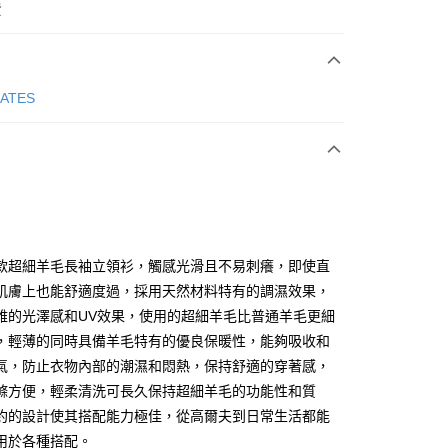
費
次付款
GATES
付款
款超細羊毛長袖立領衫，觸感光滑且不易刺癢，即使直
肌膚上也能舒適度過，採用天然材料特有的調濕效果，
雅的光澤感和UV效果，使用的超細羊毛比普通羊毛更細
分期
，輕薄的同時具備羊毛特有的優良保暖性，能夠吸收和
你分期使用說明】
氣，防止衣物內部的潮濕和悶熱，保持舒適的穿著感，
享後付
由台灣大哥大提供，台灣大哥大用戶可立即使用無須另外申請。
滌方便，輕柔清洗可長久保持超細羊毛的功能性和質
式選擇「大哥付你分期」，訂單成立後會自動跳轉到大哥付的交易
約的設計使其搭配能力極佳，從高爾夫到日常生活都能
證手機門號後，選擇欲分期的期數、繳款截止日，確認付款後即
FTEE先享後付」】
。
先享後付是「在收到商品之後才付款」的支付方式。 讓您購物簡單
用於各種搭配。