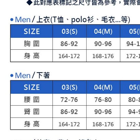
「AFTE
宅配
任。
４．使用「
免運費
即時審查
結果請求
離島宅配
５．嚴禁
免運費
形，恩沛
動。