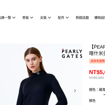
品牌一覽
男裝
女裝
配件
熱銷話題
購物說
【ṔEA
喀什米亞
超取免運費
NT$5,
NT$6,680
顏色：藏
顏色