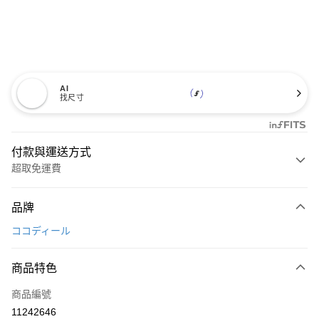
AI
找尺寸
付款與運送方式
超取免運費
付款方式
品牌
信用卡一次付款
ココディール
超商取貨付款
商品特色
LINE Pay
商品編號
Apple Pay
11242646