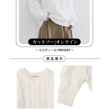
買賣價金債權讓與本公司後，依約使用本公司帳單繳交帳款。
後付繳納相關費用。
2.基於同意付款使用「大哥付你分期」之契約關係目的，商店將以您的個人
付款後萊爾富取貨
※ 交易是否成功請以「AFTEE先享後付 」之結帳頁面顯示為準，若有關於
資料（包含姓名、電話或地址）提供予台灣大哥大進項蒐集、處理及利用，
是否繳費成功／繳費後需取消欲退款等相關疑問，請聯繫「AFTEE先享後付
免運費
由本公司與您本人進行分期帳單所需資料之確認、核對及更正。
客戶支援中心」
https://netprotections.freshdesk.com/support/home
3.完整用戶服務條款，請詳閱以下連結：
https://oppay.tw/userRule
7-11取貨付款
【注意事項】
１．透過由恩沛科技股份有限公司提供之「AFTEE先享後付」服務完成之交
免運費
易，需依本服務之必要範圍內提供個人資料，並將交易相關給付款項請求債
權轉讓予恩沛科技股份有限公司。
付款後7-11取貨
２．關於個人資料處理事宜，請瀏覽以下網址：
免運費
https://aftee.tw/terms/#terms3
３．未成年的使用者請事先徵得法定代理人或監護人之同意方可使用
宅配
「AFTEE先享後付」，若未經同意申辦者引起之損失，本公司不負相關責
任。
免運費
４．使用「AFTEE先享後付」時，將依據個別帳號之用戶狀況，依本公司即
時審查核予不同之上限額度；若仍有額度不足之情形，本公司將視審查結果
離島宅配
請求用戶進行身份認證。
免運費
５．嚴禁一人註冊多個帳號或使用他人資訊註冊。若發現惡意使用之情形，
恩沛科技股份有限公司將有權停止該用戶之使用額度並採取法律行動。