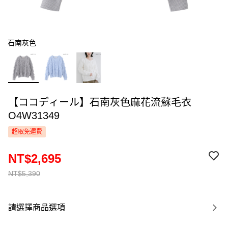
石南灰色
【ココディール】石南灰色麻花流蘇毛衣
O4W31349
超取免運費
NT$2,695
NT$5,390
請選擇商品選項