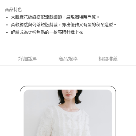
街口支付
商品特色
悠遊付
大膽麻花編織搭配流蘇細節，展現獨特時尚感。
大哥付你分期
柔軟觸感與俐落短版剪裁，穿出優雅又有型的秋冬造型。
相關說明
輕鬆成為穿搭焦點的一款亮眼針織上衣
【大哥付你分期使用說明】
AFTEE先享後付
1.本服務由台灣大哥大提供，台灣大哥大用戶可立即使用無須另外申請。
2.付款方式選擇「大哥付你分期」，訂單成立後會自動跳轉到大哥付的交易
相關說明
流程，驗證手機門號後，選擇欲分期的期數、繳款截止日，確認付款後即完
【關於「AFTEE先享後付」】
詳細說明
商品規格
相關推薦
成交易。
ATM付款
AFTEE先享後付是「在收到商品之後才付款」的支付方式。 讓您購物簡單
3.實際核准額度、可分期數及費用金額請依後續交易確認頁面所載為準。
便利好安心！
4.訂單成立30分鐘內，如未前往確認交易或遇審核未通過，訂單將自動取
１．簡單：不需註冊會員、不需綁卡、不需儲值。
運送方式
消。如遇「轉專審核」未通過狀況，表示未達大哥付你分期系統評分，恕無
２．便利：只要手機號碼，簡訊認證，即可結帳。
法說明評估內容。
３．安心：先確認商品／服務後，再付款。
全家取貨付款
【繳款方式說明】
1.分期款項不併入電信帳單，「大哥付你分期」於每月結算日後寄送繳費提
免運費
【「AFTEE先享後付」結帳流程】
醒簡訊。
１．於結帳方式選擇「AFTEE先享後付」後，將跳轉至「AFTEE先享後付」
2.透過簡訊連結打開帳單後，可選擇「超商條碼／台灣大直營門市／銀行轉
付款後全家取貨
結帳頁面，進行簡訊認證並確認金額後，即可完成結帳。
帳／街口支付／iPASS MONEY」等通路繳費。
２．訂單成立數日內，您將收到繳費通知簡訊。
免運費
３．收到繳費通知簡訊後14天內，點擊此簡訊中的連結，可透過四大超商／
【注意事項】
ATM／網路銀行／等多元方式進行付款，方視為交易完成。
萊爾富取貨付款
1.本服務係由「台灣大哥大股份有限公司」（以下簡稱本公司）所提供，讓
※ 請注意：結帳手續完成當下不需立刻繳費，但若您需要取消訂單，請聯絡
用戶於交易時，得透過本服務購買商品或服務，並由商店將買賣／分期付款
免運費
購買商品的店家。未經商家同意取消之訂單仍視為有效，需透過AFTEE先享