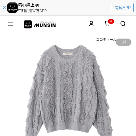
滿心線上購
開啟APP
立刻使用官方APP
0
1
/
1