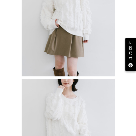
AI
找
尺
寸